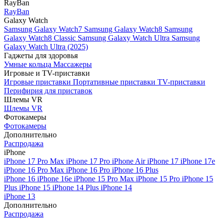
RayBan
RayBan
Galaxy Watch
Samsung Galaxy Watch7
Samsung Galaxy Watch8
Samsung
Galaxy Watch8 Classic
Samsung Galaxy Watch Ultra
Samsung
Galaxy Watch Ultra (2025)
Гаджеты для здоровья
Умные кольца
Массажеры
Игровые и TV-приставки
Игровые приставки
Портативные приставки
TV-приставки
Перифирия для приставок
Шлемы VR
Шлемы VR
Фотокамеры
Фотокамеры
Дополнительно
Распродажа
iPhone
iPhone 17 Pro Max
iPhone 17 Pro
iPhone Air
iPhone 17
iPhone 17e
iPhone 16 Pro Max
iPhone 16 Pro
iPhone 16 Plus
iPhone 16
iPhone 16e
iPhone 15 Pro Max
iPhone 15 Pro
iPhone 15
Plus
iPhone 15
iPhone 14 Plus
iPhone 14
iPhone 13
Дополнительно
Распродажа