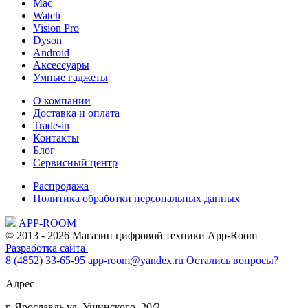
Mac
Watch
Vision Pro
Dyson
Android
Аксессуары
Умные гаджеты
О компании
Доставка и оплата
Trade-in
Контакты
Блог
Сервисный центр
Распродажа
Политика обработки персональных данных
APP-ROOM
© 2013 - 2026 Магазин цифровой техники App-Room
Разработка сайта
8 (4852) 33-65-95
app-room@yandex.ru
Остались вопросы?
Адрес
г. Ярославль ул. Ушинского, 20/2