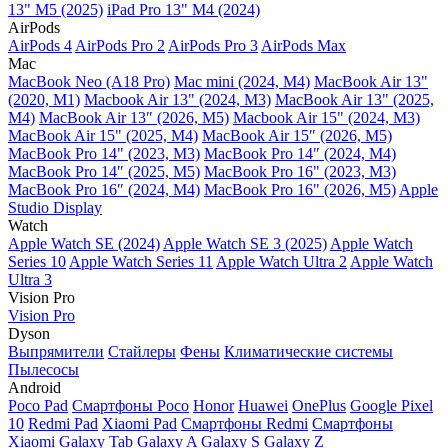
13" M5 (2025)
iPad Pro 13" M4 (2024)
AirPods
AirPods 4
AirPods Pro 2
AirPods Pro 3
AirPods Max
Mac
MacBook Neo (A18 Pro)
Mac mini (2024, M4)
MacBook Air 13"
(2020, M1)
Macbook Air 13" (2024, M3)
MacBook Air 13" (2025,
M4)
MacBook Air 13″ (2026, M5)
Macbook Air 15" (2024, M3)
MacBook Air 15" (2025, M4)
MacBook Air 15″ (2026, M5)
MacBook Pro 14" (2023, M3)
MacBook Pro 14″ (2024, M4)
MacBook Pro 14″ (2025, M5)
MacBook Pro 16" (2023, M3)
MacBook Pro 16″ (2024, M4)
MacBook Pro 16" (2026, M5)
Apple
Studio Display
Watch
Apple Watch SE (2024)
Apple Watch SE 3 (2025)
Apple Watch
Series 10
Apple Watch Series 11
Apple Watch Ultra 2
Apple Watch
Ultra 3
Vision Pro
Vision Pro
Dyson
Выпрямители
Стайлеры
Фены
Климатические системы
Пылесосы
Android
Poco Pad
Смартфоны Poco
Honor
Huawei
OnePlus
Google Pixel
10
Redmi Pad
Xiaomi Pad
Смартфоны Redmi
Смартфоны
Xiaomi
Galaxy Tab
Galaxy A
Galaxy S
Galaxy Z