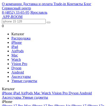
О компании
Доставка и оплата
Trade-in
Контакты
Блог
Сервисный центр
8 (4852) 33-65-95
Ярославль
APP-ROOM
0
Каталог
Распродажа
iPhone
iPad
AirPods
Mac
Watch
Vision Pro
Dyson
Android
Аксессуары
Умные гаджеты
Каталог
iPhone
iPad
AirPods
Mac
Watch
Vision Pro
Dyson
Android
Аксессуары
Умные гаджеты
iPhone
iPhone 17 Pro Max
iPhone 17 Pro
iPhone Air
iPhone 17
iPhone 17e