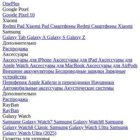
OnePlus
Google Pixel
Google Pixel 10
Xiaomi
Redmi Pad
Xiaomi Pad
Смартфоны Redmi
Смартфоны Xiaomi
Samsung
Galaxy Tab
Galaxy A
Galaxy S
Galaxy Z
Дополнительно
Распродажа
Аксессуары
Аксессуары для iPhone
Аксессуары для iPad
Аксессуары для
Apple Watch
Аксессуары для MacBook
Аксессуары для AirPods
Внешние аккумуляторы
Беспроводные зарядки
Зарядные
устройства
Периферия Apple
Кабели и переходники
Наушники
Автомобильные аксессуары
Акустические системы
Дополнительно
Распродажа
RayBan
RayBan
Galaxy Watch
Samsung Galaxy Watch7
Samsung Galaxy Watch8
Samsung
Galaxy Watch8 Classic
Samsung Galaxy Watch Ultra
Samsung
Galaxy Watch Ultra (2025)
Гаджеты для здоровья