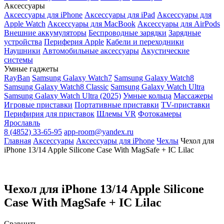
Аксессуары
Аксессуары для iPhone
Аксессуары для iPad
Аксессуары для
Apple Watch
Аксессуары для MacBook
Аксессуары для AirPods
Внешние аккумуляторы
Беспроводные зарядки
Зарядные
устройства
Периферия Apple
Кабели и переходники
Наушники
Автомобильные аксессуары
Акустические
системы
Умные гаджеты
RayBan
Samsung Galaxy Watch7
Samsung Galaxy Watch8
Samsung Galaxy Watch8 Classic
Samsung Galaxy Watch Ultra
Samsung Galaxy Watch Ultra (2025)
Умные кольца
Массажеры
Игровые приставки
Портативные приставки
TV-приставки
Перифирия для приставок
Шлемы VR
Фотокамеры
Ярославль
8 (4852) 33-65-95
app-room@yandex.ru
Главная
Аксессуары
Аксессуары для iPhone
Чехлы
Чехол для
iPhone 13/14 Apple Silicone Case With MagSafe + IC Lilac
Чехол для iPhone 13/14 Apple Silicone
Case With MagSafe + IC Lilac
Сравнить