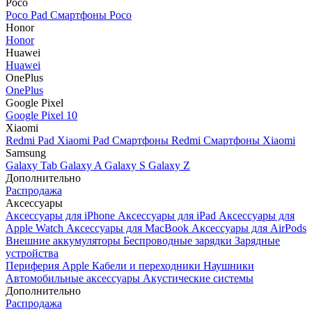
Poco
Poco Pad
Смартфоны Poco
Honor
Honor
Huawei
Huawei
OnePlus
OnePlus
Google Pixel
Google Pixel 10
Xiaomi
Redmi Pad
Xiaomi Pad
Смартфоны Redmi
Смартфоны Xiaomi
Samsung
Galaxy Tab
Galaxy A
Galaxy S
Galaxy Z
Дополнительно
Распродажа
Аксессуары
Аксессуары для iPhone
Аксессуары для iPad
Аксессуары для
Apple Watch
Аксессуары для MacBook
Аксессуары для AirPods
Внешние аккумуляторы
Беспроводные зарядки
Зарядные
устройства
Периферия Apple
Кабели и переходники
Наушники
Автомобильные аксессуары
Акустические системы
Дополнительно
Распродажа