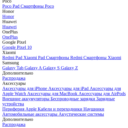
Poco
Poco Pad
Смартфоны Poco
Honor
Honor
Huawei
Huawei
OnePlus
OnePlus
Google Pixel
Google Pixel 10
Xiaomi
Redmi Pad
Xiaomi Pad
Смартфоны Redmi
Смартфоны Xiaomi
Samsung
Galaxy Tab
Galaxy A
Galaxy S
Galaxy Z
Дополнительно
Распродажа
Аксессуары
Аксессуары для iPhone
Аксессуары для iPad
Аксессуары для
Apple Watch
Аксессуары для MacBook
Аксессуары для AirPods
Внешние аккумуляторы
Беспроводные зарядки
Зарядные
устройства
Периферия Apple
Кабели и переходники
Наушники
Автомобильные аксессуары
Акустические системы
Дополнительно
Распродажа