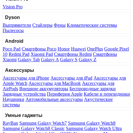
Vision Pro
Dyson
Выпрямители
Стайлеры
Фены
Климатические системы
Пылесосы
Android
Poco Pad
Смартфоны Poco
Honor
Huawei
OnePlus
Google Pixel
10
Redmi Pad
Xiaomi Pad
Смартфоны Redmi
Смартфоны
Xiaomi
Galaxy Tab
Galaxy A
Galaxy S
Galaxy Z
Аксессуары
Аксессуары для iPhone
Аксессуары для iPad
Аксессуары для
Apple Watch
Аксессуары для MacBook
Аксессуары для
AirPods
Внешние аккумуляторы
Беспроводные зарядки
Зарядные устройства
Периферия Apple
Кабели и переходники
Наушники
Автомобильные аксессуары
Акустические
системы
Умные гаджеты
RayBan
Samsung Galaxy Watch7
Samsung Galaxy Watch8
Samsung Galaxy Watch8 Classic
Samsung Galaxy Watch Ultra