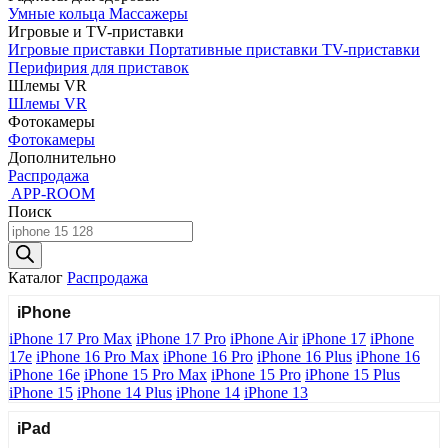
Умные кольца
Массажеры
Игровые и TV-приставки
Игровые приставки
Портативные приставки
TV-приставки
Перифирия для приставок
Шлемы VR
Шлемы VR
Фотокамеры
Фотокамеры
Дополнительно
Распродажа
APP-ROOM
Поиск
Поиск
товаров
Каталог
Распродажа
iPhone
iPhone 17 Pro Max
iPhone 17 Pro
iPhone Air
iPhone 17
iPhone
17e
iPhone 16 Pro Max
iPhone 16 Pro
iPhone 16 Plus
iPhone 16
iPhone 16e
iPhone 15 Pro Max
iPhone 15 Pro
iPhone 15 Plus
iPhone 15
iPhone 14 Plus
iPhone 14
iPhone 13
iPad