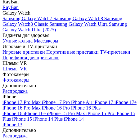
RayBan
RayBan
Galaxy Watch
Samsung Galaxy Watch7
Samsung Galaxy Watch8
Samsung
Galaxy Watch8 Classic
Samsung Galaxy Watch Ultra
Samsung
Galaxy Watch Ultra (2025)
Гаджеты для здоровья
Умные кольца
Массажеры
Игровые и TV-приставки
Игровые приставки
Портативные приставки
TV-приставки
Перифирия для приставок
Шлемы VR
Шлемы VR
Фотокамеры
Фотокамеры
Дополнительно
Распродажа
iPhone
iPhone 17 Pro Max
iPhone 17 Pro
iPhone Air
iPhone 17
iPhone 17e
iPhone 16 Pro Max
iPhone 16 Pro
iPhone 16 Plus
iPhone 16
iPhone 16e
iPhone 15 Pro Max
iPhone 15 Pro
iPhone 15
Plus
iPhone 15
iPhone 14 Plus
iPhone 14
iPhone 13
Дополнительно
Распродажа