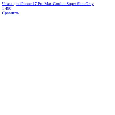
Чехол для iPhone 17 Pro Max Gurdini Super Slim Gray
Ч
1 490
C
Сравнить
2