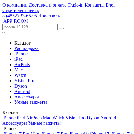
О компании
Доставка и оплата
Trade-in
Контакты
Блог
Сервисный центр
8 (4852) 33-65-95
Ярославль
APP-ROOM
0
Каталог
Распродажа
iPhone
iPad
AirPods
Mac
Watch
Vision Pro
Dyson
Android
Аксессуары
Умные гаджеты
Каталог
iPhone
iPad
AirPods
Mac
Watch
Vision Pro
Dyson
Android
Аксессуары
Умные гаджеты
iPhone
iPhone 17 Pro Max
iPhone 17 Pro
iPhone Air
iPhone 17
iPhone 17e