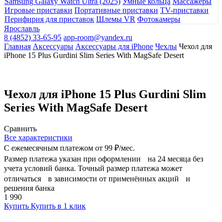
Samsung Galaxy Watch Ultra (2025)
Умные кольца
Массажеры
Игровые приставки
Портативные приставки
TV-приставки
Перифирия для приставок
Шлемы VR
Фотокамеры
Ярославль
8 (4852) 33-65-95
app-room@yandex.ru
Главная
Аксессуары
Аксессуары для iPhone
Чехлы
Чехол для
iPhone 15 Plus Gurdini Slim Series With MagSafe Desert
Чехол для iPhone 15 Plus Gurdini Slim
Series With MagSafe Desert
Сравнить
Все характеристики
С ежемесячным платежом от
99 ₽/мес.
Размер платежа указан при оформлении на 24 месяца без
учета условий банка. Точный размер платежа может
отличаться в зависимости от применённых акций и
решения банка
1 990
Купить
Купить в 1 клик