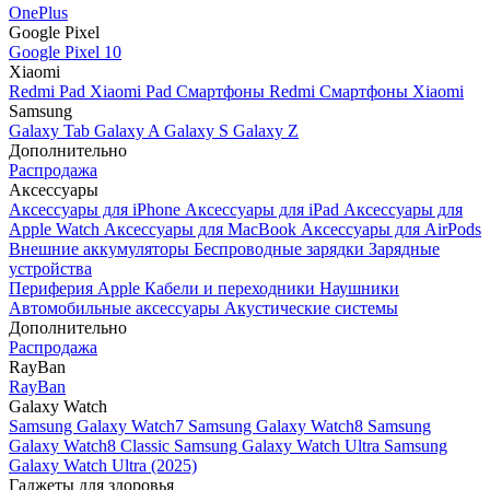
OnePlus
Google Pixel
Google Pixel 10
Xiaomi
Redmi Pad
Xiaomi Pad
Смартфоны Redmi
Смартфоны Xiaomi
Samsung
Galaxy Tab
Galaxy A
Galaxy S
Galaxy Z
Дополнительно
Распродажа
Аксессуары
Аксессуары для iPhone
Аксессуары для iPad
Аксессуары для
Apple Watch
Аксессуары для MacBook
Аксессуары для AirPods
Внешние аккумуляторы
Беспроводные зарядки
Зарядные
устройства
Периферия Apple
Кабели и переходники
Наушники
Автомобильные аксессуары
Акустические системы
Дополнительно
Распродажа
RayBan
RayBan
Galaxy Watch
Samsung Galaxy Watch7
Samsung Galaxy Watch8
Samsung
Galaxy Watch8 Classic
Samsung Galaxy Watch Ultra
Samsung
Galaxy Watch Ultra (2025)
Гаджеты для здоровья