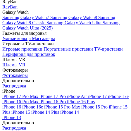
RayBan
RayBan
Galaxy Watch
Samsung Galaxy Watch7
Samsung Galaxy Watch8
Samsung
Galaxy Watch8 Classic
Samsung Galaxy Watch Ultra
Samsung
Galaxy Watch Ultra (2025)
Гаджеты для здоровья
Умные кольца
Массажеры
Игровые и TV-приставки
Игровые приставки
Портативные приставки
TV-приставки
Перифирия для приставок
Шлемы VR
Шлемы VR
Фотокамеры
Фотокамеры
Дополнительно
Распродажа
iPhone
iPhone 17 Pro Max
iPhone 17 Pro
iPhone Air
iPhone 17
iPhone 17e
iPhone 16 Pro Max
iPhone 16 Pro
iPhone 16 Plus
iPhone 16
iPhone 16e
iPhone 15 Pro Max
iPhone 15 Pro
iPhone 15
Plus
iPhone 15
iPhone 14 Plus
iPhone 14
iPhone 13
Дополнительно
Распродажа