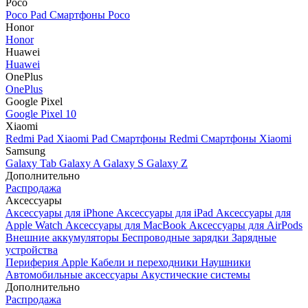
Poco
Poco Pad
Смартфоны Poco
Honor
Honor
Huawei
Huawei
OnePlus
OnePlus
Google Pixel
Google Pixel 10
Xiaomi
Redmi Pad
Xiaomi Pad
Смартфоны Redmi
Смартфоны Xiaomi
Samsung
Galaxy Tab
Galaxy A
Galaxy S
Galaxy Z
Дополнительно
Распродажа
Аксессуары
Аксессуары для iPhone
Аксессуары для iPad
Аксессуары для
Apple Watch
Аксессуары для MacBook
Аксессуары для AirPods
Внешние аккумуляторы
Беспроводные зарядки
Зарядные
устройства
Периферия Apple
Кабели и переходники
Наушники
Автомобильные аксессуары
Акустические системы
Дополнительно
Распродажа