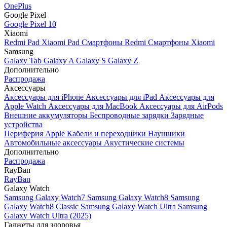
OnePlus
Google Pixel
Google Pixel 10
Xiaomi
Redmi Pad
Xiaomi Pad
Смартфоны Redmi
Смартфоны Xiaomi
Samsung
Galaxy Tab
Galaxy A
Galaxy S
Galaxy Z
Дополнительно
Распродажа
Аксессуары
Аксессуары для iPhone
Аксессуары для iPad
Аксессуары для
Apple Watch
Аксессуары для MacBook
Аксессуары для AirPods
Внешние аккумуляторы
Беспроводные зарядки
Зарядные
устройства
Периферия Apple
Кабели и переходники
Наушники
Автомобильные аксессуары
Акустические системы
Дополнительно
Распродажа
RayBan
RayBan
Galaxy Watch
Samsung Galaxy Watch7
Samsung Galaxy Watch8
Samsung
Galaxy Watch8 Classic
Samsung Galaxy Watch Ultra
Samsung
Galaxy Watch Ultra (2025)
Гаджеты для здоровья