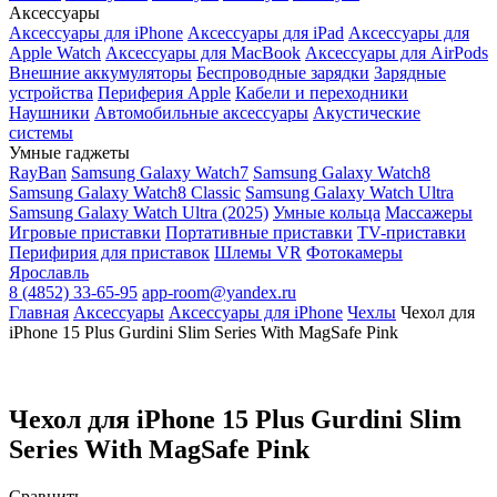
Аксессуары
Аксессуары для iPhone
Аксессуары для iPad
Аксессуары для
Apple Watch
Аксессуары для MacBook
Аксессуары для AirPods
Внешние аккумуляторы
Беспроводные зарядки
Зарядные
устройства
Периферия Apple
Кабели и переходники
Наушники
Автомобильные аксессуары
Акустические
системы
Умные гаджеты
RayBan
Samsung Galaxy Watch7
Samsung Galaxy Watch8
Samsung Galaxy Watch8 Classic
Samsung Galaxy Watch Ultra
Samsung Galaxy Watch Ultra (2025)
Умные кольца
Массажеры
Игровые приставки
Портативные приставки
TV-приставки
Перифирия для приставок
Шлемы VR
Фотокамеры
Ярославль
8 (4852) 33-65-95
app-room@yandex.ru
Главная
Аксессуары
Аксессуары для iPhone
Чехлы
Чехол для
iPhone 15 Plus Gurdini Slim Series With MagSafe Pink
Чехол для iPhone 15 Plus Gurdini Slim
Series With MagSafe Pink
Сравнить