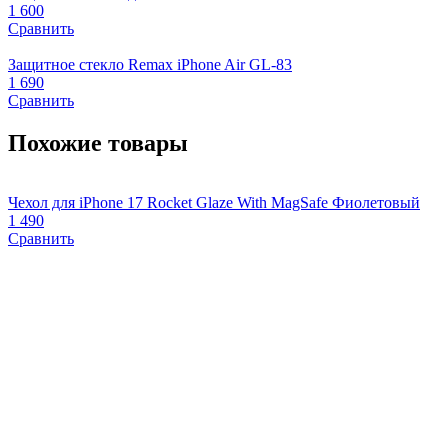
1 600
Сравнить
Защитное стекло Remax iPhone Air GL-83
1 690
Сравнить
Похожие товары
Чехол для iPhone 17 Rocket Glaze With MagSafe Фиолетовый
Ч
1 490
E
Сравнить
1