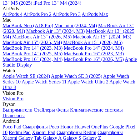
13" M5 (2025)
iPad Pro 13" M4 (2024)
AirPods
AirPods 4
AirPods Pro 2
AirPods Pro 3
AirPods Max
Mac
MacBook Neo (A18 Pro)
Mac mini (2024, M4)
MacBook Air 13"
(2020, M1)
Macbook Air 13" (2024, M3)
MacBook Air 13" (2025,
M4)
MacBook Air 13″ (2026, M5)
Macbook Air 15" (2024, M3)
MacBook Air 15" (2025, M4)
MacBook Air 15″ (2026, M5)
MacBook Pro 14" (2023, M3)
MacBook Pro 14″ (2024, M4)
MacBook Pro 14″ (2025, M5)
MacBook Pro 16" (2023, M3)
MacBook Pro 16″ (2024, M4)
MacBook Pro 16" (2026, M5)
Apple
Studio Display
Watch
Apple Watch SE (2024)
Apple Watch SE 3 (2025)
Apple Watch
Series 10
Apple Watch Series 11
Apple Watch Ultra 2
Apple Watch
Ultra 3
Vision Pro
Vision Pro
Dyson
Выпрямители
Стайлеры
Фены
Климатические системы
Пылесосы
Android
Poco Pad
Смартфоны Poco
Honor
Huawei
OnePlus
Google Pixel
10
Redmi Pad
Xiaomi Pad
Смартфоны Redmi
Смартфоны
Xiaomi
Galaxy Tab
Galaxy A
Galaxy S
Galaxy Z