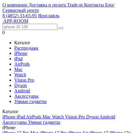
О компании
Доставка и оплата
Trade-in
Контакты
Блог
Сервисный центр
8 (4852) 33-65-95
Ярославль
APP-ROOM
0
Каталог
Распродажа
iPhone
iPad
AirPods
Mac
Watch
Vision Pro
Dyson
Android
Аксессуары
Умные гаджеты
Каталог
iPhone
iPad
AirPods
Mac
Watch
Vision Pro
Dyson
Android
Аксессуары
Умные гаджеты
iPhone
iPhone 17 Pro Max
iPhone 17 Pro
iPhone Air
iPhone 17
iPhone 17e