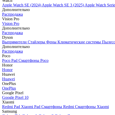
Watch
Apple Watch SE (2024)
Apple Watch SE 3 (2025)
Apple Watch Seri
Дополнительно
Распродажа
Vision Pro
Vision Pro
Дополнительно
Распродажа
Dyson
Выпрямители
Стайлеры
Фены
Климатические системы
Пылес
Дополнительно
Распродажа
Poco
Poco Pad
Смартфоны Poco
Honor
Honor
Huawei
Huawei
OnePlus
OnePlus
Google Pixel
Google Pixel 10
Xiaomi
Redmi Pad
Xiaomi Pad
Смартфоны Redmi
Смартфоны Xiaomi
Samsung