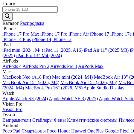
Поиск
Поиск
товаров
Каталог
Распродажа
iPhone
iPhone 17 Pro Max
iPhone 17 Pro
iPhone Air
iPhone 17
iPhone 17e
iPhone 14 Plus
iPhone 14
iPhone 13
iPad
iPad mini (2024, M4)
iPad 11 (2025, A16)
iPad Air 11" (2025 M3)
iP
(2025)
iPad Pro 13" M4 (2024)
AirPods
AirPods 4
AirPods Pro 2
AirPods Pro 3
AirPods Max
Mac
MacBook Neo (A18 Pro)
Mac mini (2024, M4)
MacBook Air 13" (2
MacBook Air 15" (2025, M4)
MacBook Air 15″ (2026, M5)
MacBook
(2024, M4)
MacBook Pro 16" (2026, M5)
Apple Studio Display
Watch
Apple Watch SE (2024)
Apple Watch SE 3 (2025)
Apple Watch Serie
Vision Pro
Vision Pro
Dyson
Выпрямители
Стайлеры
Фены
Климатические системы
Пылес
Android
Poco Pad
Смартфоны Poco
Honor
Huawei
OnePlus
Google Pixel 1