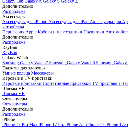
Galaxy Tab
Galaxy A
Galaxy S
Galaxy Z
Дополнительно
Распродажа
Аксессуары
Аксессуары для iPhone
Аксессуары для iPad
Аксессуары для Ap
устройства
Периферия Apple
Кабели и переходники
Наушники
Автомобил
Дополнительно
Распродажа
RayBan
RayBan
Galaxy Watch
Samsung Galaxy Watch7
Samsung Galaxy Watch8
Samsung Galaxy 
Гаджеты для здоровья
Умные кольца
Массажеры
Игровые и TV-приставки
Игровые приставки
Портативные приставки
TV-приставки
Пер
Шлемы VR
Шлемы VR
Фотокамеры
Фотокамеры
Дополнительно
Распродажа
iPhone
iPhone 17 Pro Max
iPhone 17 Pro
iPhone Air
iPhone 17
iPhone 17e