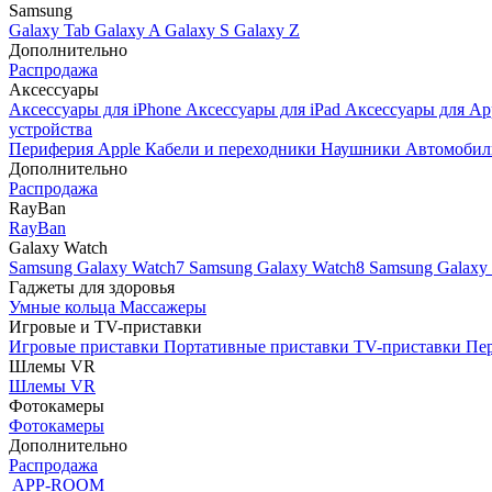
Samsung
Galaxy Tab
Galaxy A
Galaxy S
Galaxy Z
Дополнительно
Распродажа
Аксессуары
Аксессуары для iPhone
Аксессуары для iPad
Аксессуары для Ap
устройства
Периферия Apple
Кабели и переходники
Наушники
Автомобил
Дополнительно
Распродажа
RayBan
RayBan
Galaxy Watch
Samsung Galaxy Watch7
Samsung Galaxy Watch8
Samsung Galaxy 
Гаджеты для здоровья
Умные кольца
Массажеры
Игровые и TV-приставки
Игровые приставки
Портативные приставки
TV-приставки
Пер
Шлемы VR
Шлемы VR
Фотокамеры
Фотокамеры
Дополнительно
Распродажа
APP-ROOM