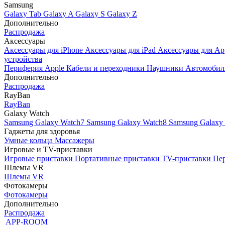
Samsung
Galaxy Tab
Galaxy A
Galaxy S
Galaxy Z
Дополнительно
Распродажа
Аксессуары
Аксессуары для iPhone
Аксессуары для iPad
Аксессуары для Ap
устройства
Периферия Apple
Кабели и переходники
Наушники
Автомобил
Дополнительно
Распродажа
RayBan
RayBan
Galaxy Watch
Samsung Galaxy Watch7
Samsung Galaxy Watch8
Samsung Galaxy 
Гаджеты для здоровья
Умные кольца
Массажеры
Игровые и TV-приставки
Игровые приставки
Портативные приставки
TV-приставки
Пер
Шлемы VR
Шлемы VR
Фотокамеры
Фотокамеры
Дополнительно
Распродажа
APP-ROOM