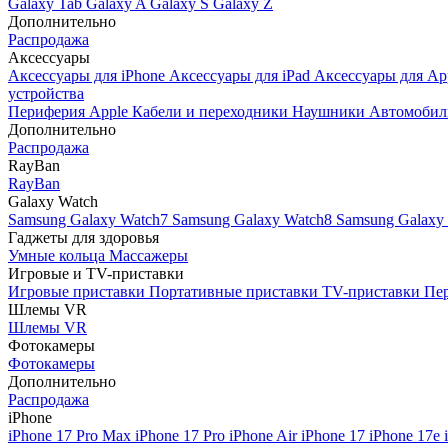
Galaxy Tab
Galaxy A
Galaxy S
Galaxy Z
Дополнительно
Распродажа
Аксессуары
Аксессуары для iPhone
Аксессуары для iPad
Аксессуары для Ap
устройства
Периферия Apple
Кабели и переходники
Наушники
Автомобил
Дополнительно
Распродажа
RayBan
RayBan
Galaxy Watch
Samsung Galaxy Watch7
Samsung Galaxy Watch8
Samsung Galaxy 
Гаджеты для здоровья
Умные кольца
Массажеры
Игровые и TV-приставки
Игровые приставки
Портативные приставки
TV-приставки
Пер
Шлемы VR
Шлемы VR
Фотокамеры
Фотокамеры
Дополнительно
Распродажа
iPhone
iPhone 17 Pro Max
iPhone 17 Pro
iPhone Air
iPhone 17
iPhone 17e