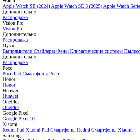
Watch
Apple Watch SE (2024)
Apple Watch SE 3 (2025)
Apple Watch Seri
Дополнительно
Распродажа
Vision Pro
Vision Pro
Дополнительно
Распродажа
Dyson
Выпрямители
Стайлеры
Фены
Климатические системы
Пылес
Дополнительно
Распродажа
Poco
Poco Pad
Смартфоны Poco
Honor
Honor
Huawei
Huawei
OnePlus
OnePlus
Google Pixel
Google Pixel 10
Xiaomi
Redmi Pad
Xiaomi Pad
Смартфоны Redmi
Смартфоны Xiaomi
Samsung