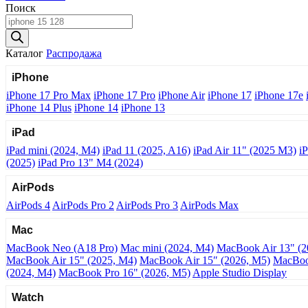
Поиск
Поиск
товаров
Каталог
Распродажа
iPhone
iPhone 17 Pro Max
iPhone 17 Pro
iPhone Air
iPhone 17
iPhone 17e
iPhone 14 Plus
iPhone 14
iPhone 13
iPad
iPad mini (2024, M4)
iPad 11 (2025, A16)
iPad Air 11" (2025 M3)
i
(2025)
iPad Pro 13" M4 (2024)
AirPods
AirPods 4
AirPods Pro 2
AirPods Pro 3
AirPods Max
Mac
MacBook Neo (A18 Pro)
Mac mini (2024, M4)
MacBook Air 13" (2
MacBook Air 15" (2025, M4)
MacBook Air 15″ (2026, M5)
MacBoo
(2024, M4)
MacBook Pro 16" (2026, M5)
Apple Studio Display
Watch