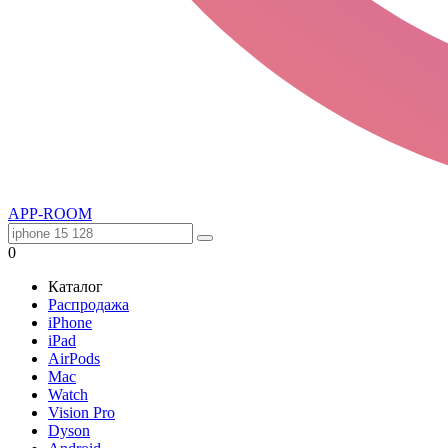
APP-ROOM
0
Каталог
Распродажа
iPhone
iPad
AirPods
Mac
Watch
Vision Pro
Dyson