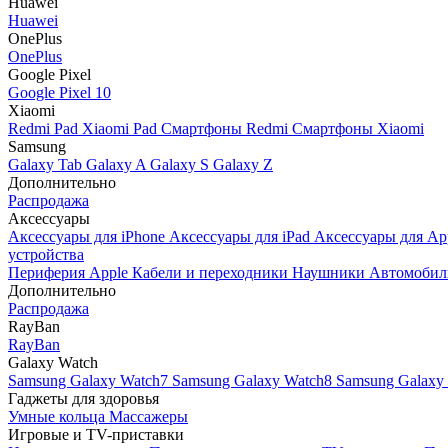
Huawei
Huawei
OnePlus
OnePlus
Google Pixel
Google Pixel 10
Xiaomi
Redmi Pad
Xiaomi Pad
Смартфоны Redmi
Смартфоны Xiaomi
Samsung
Galaxy Tab
Galaxy A
Galaxy S
Galaxy Z
Дополнительно
Распродажа
Аксессуары
Аксессуары для iPhone
Аксессуары для iPad
Аксессуары для Ap
устройства
Периферия Apple
Кабели и переходники
Наушники
Автомобил
Дополнительно
Распродажа
RayBan
RayBan
Galaxy Watch
Samsung Galaxy Watch7
Samsung Galaxy Watch8
Samsung Galaxy 
Гаджеты для здоровья
Умные кольца
Массажеры
Игровые и TV-приставки