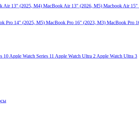
 Air 13" (2025, M4)
MacBook Air 13″ (2026, M5)
Macbook Air 15"
k Pro 14″ (2025, M5)
MacBook Pro 16" (2023, M3)
MacBook Pro 1
es 10
Apple Watch Series 11
Apple Watch Ultra 2
Apple Watch Ultra 3
осы