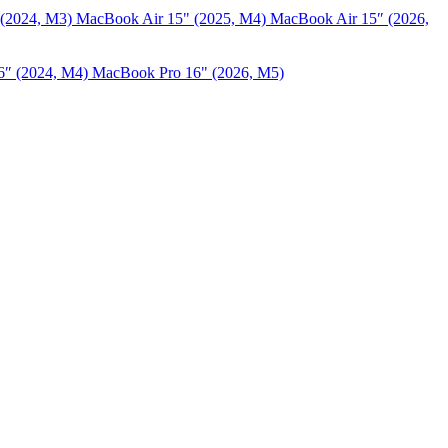
 (2024, M3)
MacBook Air 15" (2025, M4)
MacBook Air 15″ (2026,
6″ (2024, M4)
MacBook Pro 16" (2026, M5)