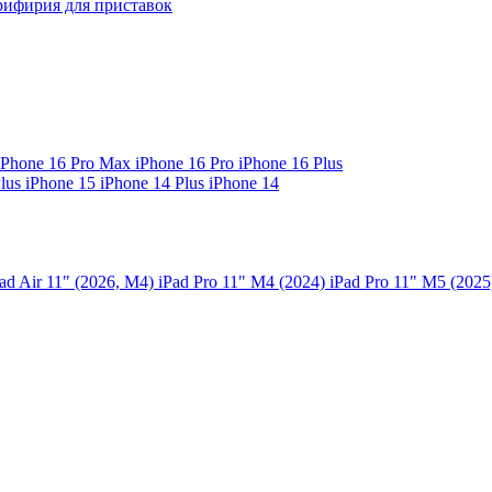
ифирия для приставок
iPhone 16 Pro Max
iPhone 16 Pro
iPhone 16 Plus
Plus
iPhone 15
iPhone 14 Plus
iPhone 14
ad Air 11" (2026, M4)
iPad Pro 11" M4 (2024)
iPad Pro 11" M5 (202