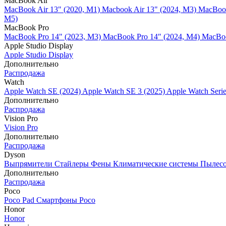
MacBook Air
MacBook Air 13" (2020, M1)
Macbook Air 13" (2024, M3)
MacBook
M5)
MacBook Pro
MacBook Pro 14" (2023, M3)
MacBook Pro 14″ (2024, M4)
MacBoo
Apple Studio Display
Apple Studio Display
Дополнительно
Распродажа
Watch
Apple Watch SE (2024)
Apple Watch SE 3 (2025)
Apple Watch Seri
Дополнительно
Распродажа
Vision Pro
Vision Pro
Дополнительно
Распродажа
Dyson
Выпрямители
Стайлеры
Фены
Климатические системы
Пылес
Дополнительно
Распродажа
Poco
Poco Pad
Смартфоны Poco
Honor
Honor