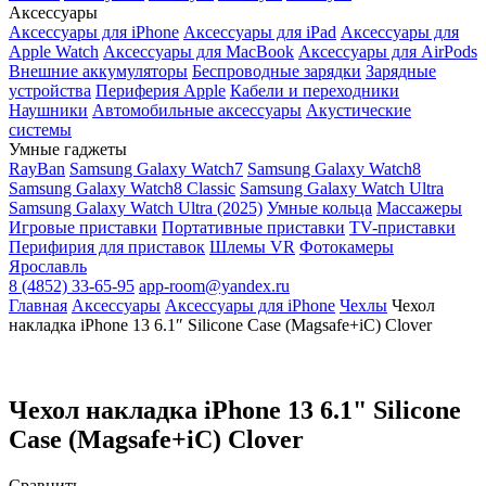
Аксессуары
Аксессуары для iPhone
Аксессуары для iPad
Аксессуары для
Apple Watch
Аксессуары для MacBook
Аксессуары для AirPods
Внешние аккумуляторы
Беспроводные зарядки
Зарядные
устройства
Периферия Apple
Кабели и переходники
Наушники
Автомобильные аксессуары
Акустические
системы
Умные гаджеты
RayBan
Samsung Galaxy Watch7
Samsung Galaxy Watch8
Samsung Galaxy Watch8 Classic
Samsung Galaxy Watch Ultra
Samsung Galaxy Watch Ultra (2025)
Умные кольца
Массажеры
Игровые приставки
Портативные приставки
TV-приставки
Перифирия для приставок
Шлемы VR
Фотокамеры
Ярославль
8 (4852) 33-65-95
app-room@yandex.ru
Главная
Аксессуары
Аксессуары для iPhone
Чехлы
Чехол
накладка iPhone 13 6.1″ Silicone Case (Magsafe+iC) Clover
Чехол накладка iPhone 13 6.1" Silicone
Case (Magsafe+iC) Clover
Сравнить