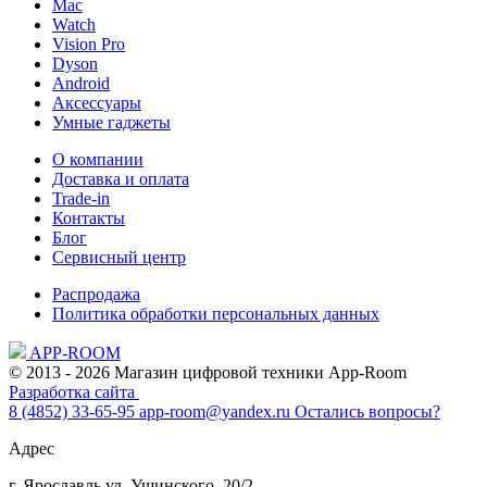
Mac
Watch
Vision Pro
Dyson
Android
Аксессуары
Умные гаджеты
О компании
Доставка и оплата
Trade-in
Контакты
Блог
Сервисный центр
Распродажа
Политика обработки персональных данных
APP-ROOM
© 2013 - 2026 Магазин цифровой техники App-Room
Разработка сайта
8 (4852) 33-65-95
app-room@yandex.ru
Остались вопросы?
Адрес
г. Ярославль ул. Ушинского, 20/2