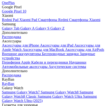
OnePlus
Google Pixel
Google Pixel 10
Xiaomi
Redmi Pad
Xiaomi Pad
Смартфоны Redmi
Смартфоны Xiaomi
Samsung
Galaxy Tab
Galaxy A
Galaxy S
Galaxy Z
Дополнительно
Распродажа
Аксессуары
Аксессуары для iPhone
Аксессуары для iPad
Аксессуары для
Apple Watch
Аксессуары для MacBook
Аксессуары для AirPods
Внешние аккумуляторы
Беспроводные зарядки
Зарядные
устройства
Периферия Apple
Кабели и переходники
Наушники
Автомобильные аксессуары
Акустические системы
Дополнительно
Распродажа
RayBan
RayBan
Galaxy Watch
Samsung Galaxy Watch7
Samsung Galaxy Watch8
Samsung
Galaxy Watch8 Classic
Samsung Galaxy Watch Ultra
Samsung
Galaxy Watch Ultra (2025)
Гаджеты для здоровья