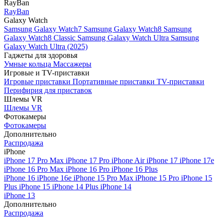
RayBan
RayBan
Galaxy Watch
Samsung Galaxy Watch7
Samsung Galaxy Watch8
Samsung
Galaxy Watch8 Classic
Samsung Galaxy Watch Ultra
Samsung
Galaxy Watch Ultra (2025)
Гаджеты для здоровья
Умные кольца
Массажеры
Игровые и TV-приставки
Игровые приставки
Портативные приставки
TV-приставки
Перифирия для приставок
Шлемы VR
Шлемы VR
Фотокамеры
Фотокамеры
Дополнительно
Распродажа
iPhone
iPhone 17 Pro Max
iPhone 17 Pro
iPhone Air
iPhone 17
iPhone 17e
iPhone 16 Pro Max
iPhone 16 Pro
iPhone 16 Plus
iPhone 16
iPhone 16e
iPhone 15 Pro Max
iPhone 15 Pro
iPhone 15
Plus
iPhone 15
iPhone 14 Plus
iPhone 14
iPhone 13
Дополнительно
Распродажа