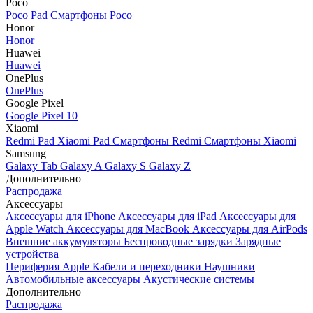
Poco
Poco Pad
Смартфоны Poco
Honor
Honor
Huawei
Huawei
OnePlus
OnePlus
Google Pixel
Google Pixel 10
Xiaomi
Redmi Pad
Xiaomi Pad
Смартфоны Redmi
Смартфоны Xiaomi
Samsung
Galaxy Tab
Galaxy A
Galaxy S
Galaxy Z
Дополнительно
Распродажа
Аксессуары
Аксессуары для iPhone
Аксессуары для iPad
Аксессуары для
Apple Watch
Аксессуары для MacBook
Аксессуары для AirPods
Внешние аккумуляторы
Беспроводные зарядки
Зарядные
устройства
Периферия Apple
Кабели и переходники
Наушники
Автомобильные аксессуары
Акустические системы
Дополнительно
Распродажа