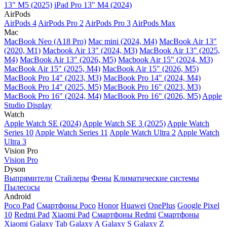
13" M5 (2025)
iPad Pro 13" M4 (2024)
AirPods
AirPods 4
AirPods Pro 2
AirPods Pro 3
AirPods Max
Mac
MacBook Neo (A18 Pro)
Mac mini (2024, M4)
MacBook Air 13"
(2020, M1)
Macbook Air 13" (2024, M3)
MacBook Air 13" (2025,
M4)
MacBook Air 13″ (2026, M5)
Macbook Air 15" (2024, M3)
MacBook Air 15" (2025, M4)
MacBook Air 15″ (2026, M5)
MacBook Pro 14" (2023, M3)
MacBook Pro 14″ (2024, M4)
MacBook Pro 14″ (2025, M5)
MacBook Pro 16" (2023, M3)
MacBook Pro 16″ (2024, M4)
MacBook Pro 16" (2026, M5)
Apple
Studio Display
Watch
Apple Watch SE (2024)
Apple Watch SE 3 (2025)
Apple Watch
Series 10
Apple Watch Series 11
Apple Watch Ultra 2
Apple Watch
Ultra 3
Vision Pro
Vision Pro
Dyson
Выпрямители
Стайлеры
Фены
Климатические системы
Пылесосы
Android
Poco Pad
Смартфоны Poco
Honor
Huawei
OnePlus
Google Pixel
10
Redmi Pad
Xiaomi Pad
Смартфоны Redmi
Смартфоны
Xiaomi
Galaxy Tab
Galaxy A
Galaxy S
Galaxy Z