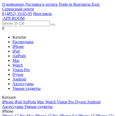
О компании
Доставка и оплата
Trade-in
Контакты
Блог
Сервисный центр
8 (4852) 33-65-95
Ярославль
APP-ROOM
0
Каталог
Распродажа
iPhone
iPad
AirPods
Mac
Watch
Vision Pro
Dyson
Android
Аксессуары
Умные гаджеты
Каталог
iPhone
iPad
AirPods
Mac
Watch
Vision Pro
Dyson
Android
Аксессуары
Умные гаджеты
iPhone
iPhone 17 Pro Max
iPhone 17 Pro
iPhone Air
iPhone 17
iPhone 17e