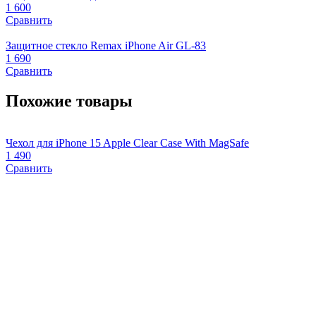
1 600
Сравнить
Защитное стекло Remax iPhone Air GL-83
1 690
Сравнить
Похожие товары
Чехол для iPhone 15 Apple Clear Case With MagSafe
Ч
1 490
1
Сравнить