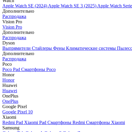
Watch
Apple Watch SE (2024)
Apple Watch SE 3 (2025)
Apple Watch Seri
Дополнительно
Распродажа
Vision Pro
Vision Pro
Дополнительно
Распродажа
Dyson
Выпрямители
Стайлеры
Фены
Климатические системы
Пылес
Дополнительно
Распродажа
Poco
Poco Pad
Смартфоны Poco
Honor
Honor
Huawei
Huawei
OnePlus
OnePlus
Google Pixel
Google Pixel 10
Xiaomi
Redmi Pad
Xiaomi Pad
Смартфоны Redmi
Смартфоны Xiaomi
Samsung