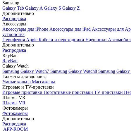
Samsung
Galaxy Tab
Galaxy A
Galaxy S
Galaxy Z
Дополнительно
Распродажа
Аксессуары
Аксессуары для iPhone
Аксессуары для iPad
Аксессуары для Ap
устройства
Периферия Apple
Кабели и переходники
Наушники
Автомобил
Дополнительно
Распродажа
RayBan
RayBan
Galaxy Watch
Samsung Galaxy Watch7
Samsung Galaxy Watch8
Samsung Galaxy 
Гаджеты для здоровья
Умные кольца
Массажеры
Игровые и TV-приставки
Игровые приставки
Портативные приставки
TV-приставки
Пер
Шлемы VR
Шлемы VR
Фотокамеры
Фотокамеры
Дополнительно
Распродажа
APP-ROOM