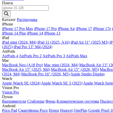
Поиск
Поиск
товаров
Каталог
Распродажа
iPhone
iPhone 17 Pro Max
iPhone 17 Pro
iPhone Air
iPhone 17
iPhone 17e
iPhone 14 Plus
iPhone 14
iPhone 13
iPad
iPad mini (2024, M4)
iPad 11 (2025, A16)
iPad Air 11" (2025 M3)
iP
(2025)
iPad Pro 13" M4 (2024)
AirPods
AirPods 4
AirPods Pro 2
AirPods Pro 3
AirPods Max
Mac
MacBook Neo (A18 Pro)
Mac mini (2024, M4)
MacBook Air 13" (2
MacBook Air 15" (2025, M4)
MacBook Air 15″ (2026, M5)
MacBook
(2024, M4)
MacBook Pro 16" (2026, M5)
Apple Studio Display
Watch
Apple Watch SE (2024)
Apple Watch SE 3 (2025)
Apple Watch Serie
Vision Pro
Vision Pro
Dyson
Выпрямители
Стайлеры
Фены
Климатические системы
Пылес
Android
Poco Pad
Смартфоны Poco
Honor
Huawei
OnePlus
Google Pixel 1