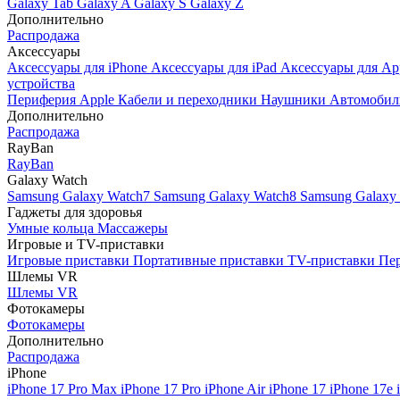
Galaxy Tab
Galaxy A
Galaxy S
Galaxy Z
Дополнительно
Распродажа
Аксессуары
Аксессуары для iPhone
Аксессуары для iPad
Аксессуары для Ap
устройства
Периферия Apple
Кабели и переходники
Наушники
Автомобил
Дополнительно
Распродажа
RayBan
RayBan
Galaxy Watch
Samsung Galaxy Watch7
Samsung Galaxy Watch8
Samsung Galaxy 
Гаджеты для здоровья
Умные кольца
Массажеры
Игровые и TV-приставки
Игровые приставки
Портативные приставки
TV-приставки
Пер
Шлемы VR
Шлемы VR
Фотокамеры
Фотокамеры
Дополнительно
Распродажа
iPhone
iPhone 17 Pro Max
iPhone 17 Pro
iPhone Air
iPhone 17
iPhone 17e