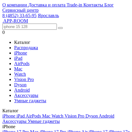
О компании
Доставка и оплата
Trade-in
Контакты
Блог
Сервисный центр
8 (4852) 33-65-95
Ярославль
APP-ROOM
0
Каталог
Распродажа
iPhone
iPad
AirPods
Mac
Watch
Vision Pro
Dyson
Android
Аксессуары
Умные гаджеты
Каталог
iPhone
iPad
AirPods
Mac
Watch
Vision Pro
Dyson
Android
Аксессуары
Умные гаджеты
iPhone
iPhone 17 Pro Max
iPhone 17 Pro
iPhone Air
iPhone 17
iPhone 17e