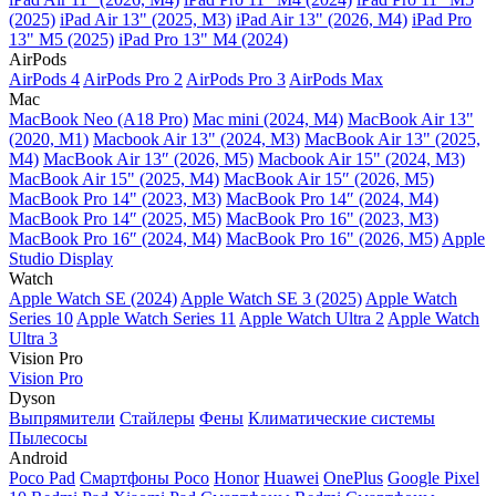
(2025)
iPad Air 13" (2025, M3)
iPad Air 13" (2026, M4)
iPad Pro
13" M5 (2025)
iPad Pro 13" M4 (2024)
AirPods
AirPods 4
AirPods Pro 2
AirPods Pro 3
AirPods Max
Mac
MacBook Neo (A18 Pro)
Mac mini (2024, M4)
MacBook Air 13"
(2020, M1)
Macbook Air 13" (2024, M3)
MacBook Air 13" (2025,
M4)
MacBook Air 13″ (2026, M5)
Macbook Air 15" (2024, M3)
MacBook Air 15" (2025, M4)
MacBook Air 15″ (2026, M5)
MacBook Pro 14" (2023, M3)
MacBook Pro 14″ (2024, M4)
MacBook Pro 14″ (2025, M5)
MacBook Pro 16" (2023, M3)
MacBook Pro 16″ (2024, M4)
MacBook Pro 16" (2026, M5)
Apple
Studio Display
Watch
Apple Watch SE (2024)
Apple Watch SE 3 (2025)
Apple Watch
Series 10
Apple Watch Series 11
Apple Watch Ultra 2
Apple Watch
Ultra 3
Vision Pro
Vision Pro
Dyson
Выпрямители
Стайлеры
Фены
Климатические системы
Пылесосы
Android
Poco Pad
Смартфоны Poco
Honor
Huawei
OnePlus
Google Pixel