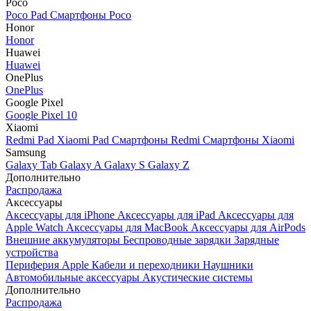
Poco
Poco Pad
Смартфоны Poco
Honor
Honor
Huawei
Huawei
OnePlus
OnePlus
Google Pixel
Google Pixel 10
Xiaomi
Redmi Pad
Xiaomi Pad
Смартфоны Redmi
Смартфоны Xiaomi
Samsung
Galaxy Tab
Galaxy A
Galaxy S
Galaxy Z
Дополнительно
Распродажа
Аксессуары
Аксессуары для iPhone
Аксессуары для iPad
Аксессуары для
Apple Watch
Аксессуары для MacBook
Аксессуары для AirPods
Внешние аккумуляторы
Беспроводные зарядки
Зарядные
устройства
Периферия Apple
Кабели и переходники
Наушники
Автомобильные аксессуары
Акустические системы
Дополнительно
Распродажа