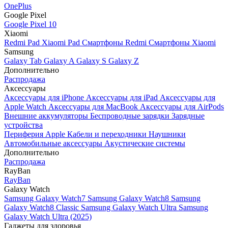
OnePlus
Google Pixel
Google Pixel 10
Xiaomi
Redmi Pad
Xiaomi Pad
Смартфоны Redmi
Смартфоны Xiaomi
Samsung
Galaxy Tab
Galaxy A
Galaxy S
Galaxy Z
Дополнительно
Распродажа
Аксессуары
Аксессуары для iPhone
Аксессуары для iPad
Аксессуары для
Apple Watch
Аксессуары для MacBook
Аксессуары для AirPods
Внешние аккумуляторы
Беспроводные зарядки
Зарядные
устройства
Периферия Apple
Кабели и переходники
Наушники
Автомобильные аксессуары
Акустические системы
Дополнительно
Распродажа
RayBan
RayBan
Galaxy Watch
Samsung Galaxy Watch7
Samsung Galaxy Watch8
Samsung
Galaxy Watch8 Classic
Samsung Galaxy Watch Ultra
Samsung
Galaxy Watch Ultra (2025)
Гаджеты для здоровья