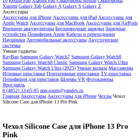
10
Redmi Pad
Xiaomi Pad
Смартфоны Redmi
Смартфоны
Xiaomi
Galaxy Tab
Galaxy A
Galaxy S
Galaxy Z
Аксессуары
Аксессуары для iPhone
Аксессуары для iPad
Аксессуары для
Apple Watch
Аксессуары для MacBook
Аксессуары для AirPods
Внешние аккумуляторы
Беспроводные зарядки
Зарядные
устройства
Периферия Apple
Кабели и переходники
Наушники
Автомобильные аксессуары
Акустические
системы
Умные гаджеты
RayBan
Samsung Galaxy Watch7
Samsung Galaxy Watch8
Samsung Galaxy Watch8 Classic
Samsung Galaxy Watch Ultra
Samsung Galaxy Watch Ultra (2025)
Умные кольца
Массажеры
Игровые приставки
Портативные приставки
TV-приставки
Перифирия для приставок
Шлемы VR
Фотокамеры
Ярославль
8 (4852) 33-65-95
app-room@yandex.ru
Главная
Аксессуары
Аксессуары для iPhone
Чехлы
Чехол
Silicone Case для iPhone 13 Pro Pink
Чехол Silicone Case для iPhone 13 Pro
Pink