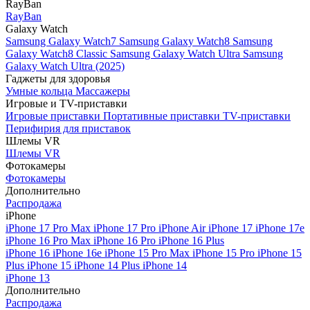
RayBan
RayBan
Galaxy Watch
Samsung Galaxy Watch7
Samsung Galaxy Watch8
Samsung
Galaxy Watch8 Classic
Samsung Galaxy Watch Ultra
Samsung
Galaxy Watch Ultra (2025)
Гаджеты для здоровья
Умные кольца
Массажеры
Игровые и TV-приставки
Игровые приставки
Портативные приставки
TV-приставки
Перифирия для приставок
Шлемы VR
Шлемы VR
Фотокамеры
Фотокамеры
Дополнительно
Распродажа
iPhone
iPhone 17 Pro Max
iPhone 17 Pro
iPhone Air
iPhone 17
iPhone 17e
iPhone 16 Pro Max
iPhone 16 Pro
iPhone 16 Plus
iPhone 16
iPhone 16e
iPhone 15 Pro Max
iPhone 15 Pro
iPhone 15
Plus
iPhone 15
iPhone 14 Plus
iPhone 14
iPhone 13
Дополнительно
Распродажа