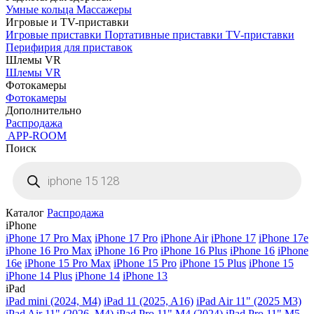
Умные кольца
Массажеры
Игровые и TV-приставки
Игровые приставки
Портативные приставки
TV-приставки
Перифирия для приставок
Шлемы VR
Шлемы VR
Фотокамеры
Фотокамеры
Дополнительно
Распродажа
APP-ROOM
Поиск
Поиск
товаров
Каталог
Распродажа
iPhone
iPhone 17 Pro Max
iPhone 17 Pro
iPhone Air
iPhone 17
iPhone 17e
iPhone 16 Pro Max
iPhone 16 Pro
iPhone 16 Plus
iPhone 16
iPhone
16e
iPhone 15 Pro Max
iPhone 15 Pro
iPhone 15 Plus
iPhone 15
iPhone 14 Plus
iPhone 14
iPhone 13
iPad
iPad mini (2024, M4)
iPad 11 (2025, A16)
iPad Air 11" (2025 M3)
iPad Air 11" (2026, M4)
iPad Pro 11" M4 (2024)
iPad Pro 11" M5