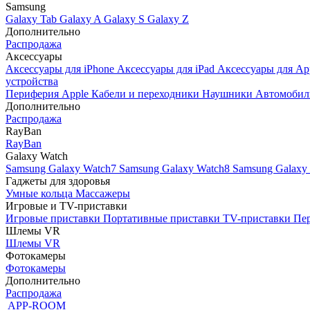
Samsung
Galaxy Tab
Galaxy A
Galaxy S
Galaxy Z
Дополнительно
Распродажа
Аксессуары
Аксессуары для iPhone
Аксессуары для iPad
Аксессуары для Ap
устройства
Периферия Apple
Кабели и переходники
Наушники
Автомобил
Дополнительно
Распродажа
RayBan
RayBan
Galaxy Watch
Samsung Galaxy Watch7
Samsung Galaxy Watch8
Samsung Galaxy 
Гаджеты для здоровья
Умные кольца
Массажеры
Игровые и TV-приставки
Игровые приставки
Портативные приставки
TV-приставки
Пер
Шлемы VR
Шлемы VR
Фотокамеры
Фотокамеры
Дополнительно
Распродажа
APP-ROOM