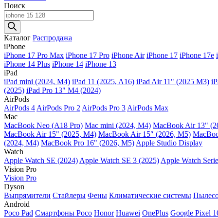
Поиск
Поиск
товаров
Каталог
Распродажа
iPhone
iPhone 17 Pro Max
iPhone 17 Pro
iPhone Air
iPhone 17
iPhone 17e
iPhone 14 Plus
iPhone 14
iPhone 13
iPad
iPad mini (2024, M4)
iPad 11 (2025, A16)
iPad Air 11" (2025 M3)
iP
(2025)
iPad Pro 13" M4 (2024)
AirPods
AirPods 4
AirPods Pro 2
AirPods Pro 3
AirPods Max
Mac
MacBook Neo (A18 Pro)
Mac mini (2024, M4)
MacBook Air 13" (2
MacBook Air 15" (2025, M4)
MacBook Air 15″ (2026, M5)
MacBook
(2024, M4)
MacBook Pro 16" (2026, M5)
Apple Studio Display
Watch
Apple Watch SE (2024)
Apple Watch SE 3 (2025)
Apple Watch Serie
Vision Pro
Vision Pro
Dyson
Выпрямители
Стайлеры
Фены
Климатические системы
Пылес
Android
Poco Pad
Смартфоны Poco
Honor
Huawei
OnePlus
Google Pixel 1