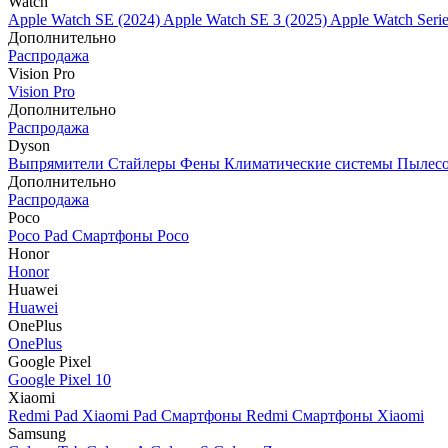
Watch
Apple Watch SE (2024)
Apple Watch SE 3 (2025)
Apple Watch Seri
Дополнительно
Распродажа
Vision Pro
Vision Pro
Дополнительно
Распродажа
Dyson
Выпрямители
Стайлеры
Фены
Климатические системы
Пылес
Дополнительно
Распродажа
Poco
Poco Pad
Смартфоны Poco
Honor
Honor
Huawei
Huawei
OnePlus
OnePlus
Google Pixel
Google Pixel 10
Xiaomi
Redmi Pad
Xiaomi Pad
Смартфоны Redmi
Смартфоны Xiaomi
Samsung