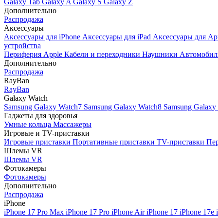
Galaxy Tab
Galaxy A
Galaxy S
Galaxy Z
Дополнительно
Распродажа
Аксессуары
Аксессуары для iPhone
Аксессуары для iPad
Аксессуары для Ap
устройства
Периферия Apple
Кабели и переходники
Наушники
Автомобил
Дополнительно
Распродажа
RayBan
RayBan
Galaxy Watch
Samsung Galaxy Watch7
Samsung Galaxy Watch8
Samsung Galaxy 
Гаджеты для здоровья
Умные кольца
Массажеры
Игровые и TV-приставки
Игровые приставки
Портативные приставки
TV-приставки
Пер
Шлемы VR
Шлемы VR
Фотокамеры
Фотокамеры
Дополнительно
Распродажа
iPhone
iPhone 17 Pro Max
iPhone 17 Pro
iPhone Air
iPhone 17
iPhone 17e