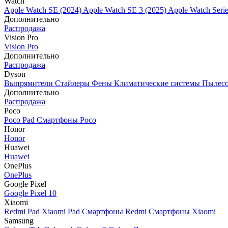
Watch
Apple Watch SE (2024)
Apple Watch SE 3 (2025)
Apple Watch Seri
Дополнительно
Распродажа
Vision Pro
Vision Pro
Дополнительно
Распродажа
Dyson
Выпрямители
Стайлеры
Фены
Климатические системы
Пылес
Дополнительно
Распродажа
Poco
Poco Pad
Смартфоны Poco
Honor
Honor
Huawei
Huawei
OnePlus
OnePlus
Google Pixel
Google Pixel 10
Xiaomi
Redmi Pad
Xiaomi Pad
Смартфоны Redmi
Смартфоны Xiaomi
Samsung