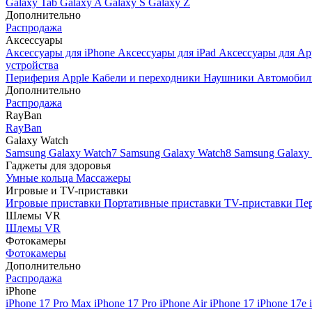
Galaxy Tab
Galaxy A
Galaxy S
Galaxy Z
Дополнительно
Распродажа
Аксессуары
Аксессуары для iPhone
Аксессуары для iPad
Аксессуары для Ap
устройства
Периферия Apple
Кабели и переходники
Наушники
Автомобил
Дополнительно
Распродажа
RayBan
RayBan
Galaxy Watch
Samsung Galaxy Watch7
Samsung Galaxy Watch8
Samsung Galaxy 
Гаджеты для здоровья
Умные кольца
Массажеры
Игровые и TV-приставки
Игровые приставки
Портативные приставки
TV-приставки
Пер
Шлемы VR
Шлемы VR
Фотокамеры
Фотокамеры
Дополнительно
Распродажа
iPhone
iPhone 17 Pro Max
iPhone 17 Pro
iPhone Air
iPhone 17
iPhone 17e