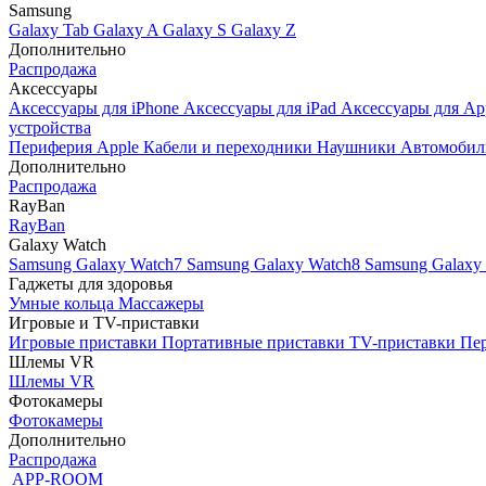
Samsung
Galaxy Tab
Galaxy A
Galaxy S
Galaxy Z
Дополнительно
Распродажа
Аксессуары
Аксессуары для iPhone
Аксессуары для iPad
Аксессуары для Ap
устройства
Периферия Apple
Кабели и переходники
Наушники
Автомобил
Дополнительно
Распродажа
RayBan
RayBan
Galaxy Watch
Samsung Galaxy Watch7
Samsung Galaxy Watch8
Samsung Galaxy 
Гаджеты для здоровья
Умные кольца
Массажеры
Игровые и TV-приставки
Игровые приставки
Портативные приставки
TV-приставки
Пер
Шлемы VR
Шлемы VR
Фотокамеры
Фотокамеры
Дополнительно
Распродажа
APP-ROOM