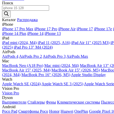
Поиск
Поиск
товаров
Каталог
Распродажа
iPhone
iPhone 17 Pro Max
iPhone 17 Pro
iPhone Air
iPhone 17
iPhone 17e
iPhone 14 Plus
iPhone 14
iPhone 13
iPad
iPad mini (2024, M4)
iPad 11 (2025, A16)
iPad Air 11" (2025 M3)
iP
(2025)
iPad Pro 13" M4 (2024)
AirPods
AirPods 4
AirPods Pro 2
AirPods Pro 3
AirPods Max
Mac
MacBook Neo (A18 Pro)
Mac mini (2024, M4)
MacBook Air 13" (2
MacBook Air 15" (2025, M4)
MacBook Air 15″ (2026, M5)
MacBook
(2024, M4)
MacBook Pro 16" (2026, M5)
Apple Studio Display
Watch
Apple Watch SE (2024)
Apple Watch SE 3 (2025)
Apple Watch Serie
Vision Pro
Vision Pro
Dyson
Выпрямители
Стайлеры
Фены
Климатические системы
Пылес
Android
Poco Pad
Смартфоны Poco
Honor
Huawei
OnePlus
Google Pixel 1