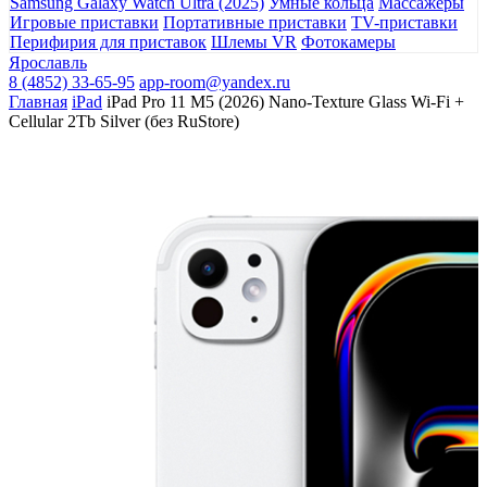
Samsung Galaxy Watch Ultra (2025)
Умные кольца
Массажеры
Игровые приставки
Портативные приставки
TV-приставки
Перифирия для приставок
Шлемы VR
Фотокамеры
Ярославль
8 (4852) 33-65-95
app-room@yandex.ru
Главная
iPad
iPad Pro 11 M5 (2026) Nano-Texture Glass Wi-Fi +
Cellular 2Tb Silver (без RuStore)