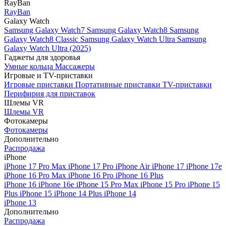
RayBan
RayBan
Galaxy Watch
Samsung Galaxy Watch7
Samsung Galaxy Watch8
Samsung
Galaxy Watch8 Classic
Samsung Galaxy Watch Ultra
Samsung
Galaxy Watch Ultra (2025)
Гаджеты для здоровья
Умные кольца
Массажеры
Игровые и TV-приставки
Игровые приставки
Портативные приставки
TV-приставки
Перифирия для приставок
Шлемы VR
Шлемы VR
Фотокамеры
Фотокамеры
Дополнительно
Распродажа
iPhone
iPhone 17 Pro Max
iPhone 17 Pro
iPhone Air
iPhone 17
iPhone 17e
iPhone 16 Pro Max
iPhone 16 Pro
iPhone 16 Plus
iPhone 16
iPhone 16e
iPhone 15 Pro Max
iPhone 15 Pro
iPhone 15
Plus
iPhone 15
iPhone 14 Plus
iPhone 14
iPhone 13
Дополнительно
Распродажа