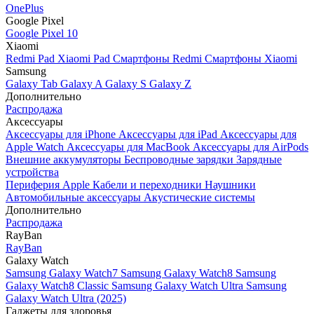
OnePlus
Google Pixel
Google Pixel 10
Xiaomi
Redmi Pad
Xiaomi Pad
Смартфоны Redmi
Смартфоны Xiaomi
Samsung
Galaxy Tab
Galaxy A
Galaxy S
Galaxy Z
Дополнительно
Распродажа
Аксессуары
Аксессуары для iPhone
Аксессуары для iPad
Аксессуары для
Apple Watch
Аксессуары для MacBook
Аксессуары для AirPods
Внешние аккумуляторы
Беспроводные зарядки
Зарядные
устройства
Периферия Apple
Кабели и переходники
Наушники
Автомобильные аксессуары
Акустические системы
Дополнительно
Распродажа
RayBan
RayBan
Galaxy Watch
Samsung Galaxy Watch7
Samsung Galaxy Watch8
Samsung
Galaxy Watch8 Classic
Samsung Galaxy Watch Ultra
Samsung
Galaxy Watch Ultra (2025)
Гаджеты для здоровья