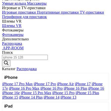
Умные кольца
Массажеры
Игровые и TV-приставки
Игровые приставки
Портативные приставки
TV-приставки
Перифирия для приставок
Шлемы VR
Шлемы VR
Фотокамеры
Фотокамеры
Дополнительно
Распродажа
APP-ROOM
Поиск
Поиск
товаров
Каталог
Распродажа
iPhone
iPhone 17 Pro Max
iPhone 17 Pro
iPhone Air
iPhone 17
iPhone
17e
iPhone 16 Pro Max
iPhone 16 Pro
iPhone 16 Plus
iPhone 16
iPhone 16e
iPhone 15 Pro Max
iPhone 15 Pro
iPhone 15 Plus
iPhone 15
iPhone 14 Plus
iPhone 14
iPhone 13
iPad