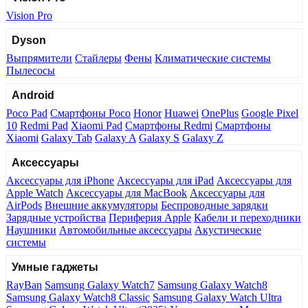
Vision Pro
Dyson
Выпрямители
Стайлеры
Фены
Климатические системы
Пылесосы
Android
Poco Pad
Смартфоны Poco
Honor
Huawei
OnePlus
Google Pixel
10
Redmi Pad
Xiaomi Pad
Смартфоны Redmi
Смартфоны
Xiaomi
Galaxy Tab
Galaxy A
Galaxy S
Galaxy Z
Аксессуары
Аксессуары для iPhone
Аксессуары для iPad
Аксессуары для
Apple Watch
Аксессуары для MacBook
Аксессуары для
AirPods
Внешние аккумуляторы
Беспроводные зарядки
Зарядные устройства
Периферия Apple
Кабели и переходники
Наушники
Автомобильные аксессуары
Акустические
системы
Умные гаджеты
RayBan
Samsung Galaxy Watch7
Samsung Galaxy Watch8
Samsung Galaxy Watch8 Classic
Samsung Galaxy Watch Ultra