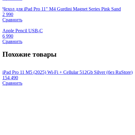
Чехол для iPad Pro 11" M4 Gurdini Magnet Series Pink Sand
2 990
Сравнить
Apple Pencil USB-C
6 990
Сравнить
Похожие товары
iPad Pro 11 M5 (2025) Wi-Fi + Cellular 512Gb Silver (без RuStore)
i
154 490
R
Сравнить
1