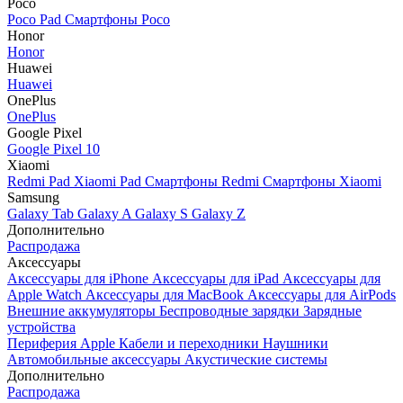
Poco
Poco Pad
Смартфоны Poco
Honor
Honor
Huawei
Huawei
OnePlus
OnePlus
Google Pixel
Google Pixel 10
Xiaomi
Redmi Pad
Xiaomi Pad
Смартфоны Redmi
Смартфоны Xiaomi
Samsung
Galaxy Tab
Galaxy A
Galaxy S
Galaxy Z
Дополнительно
Распродажа
Аксессуары
Аксессуары для iPhone
Аксессуары для iPad
Аксессуары для
Apple Watch
Аксессуары для MacBook
Аксессуары для AirPods
Внешние аккумуляторы
Беспроводные зарядки
Зарядные
устройства
Периферия Apple
Кабели и переходники
Наушники
Автомобильные аксессуары
Акустические системы
Дополнительно
Распродажа