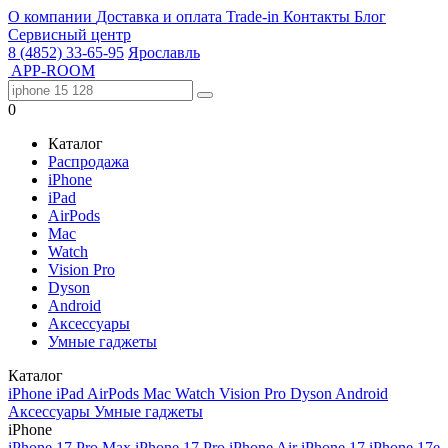
О компании
Доставка и оплата
Trade-in
Контакты
Блог
Сервисный центр
8 (4852) 33-65-95
Ярославль
APP-ROOM
0
Каталог
Распродажа
iPhone
iPad
AirPods
Mac
Watch
Vision Pro
Dyson
Android
Аксессуары
Умные гаджеты
Каталог
iPhone
iPad
AirPods
Mac
Watch
Vision Pro
Dyson
Android
Аксессуары
Умные гаджеты
iPhone
iPhone 17 Pro Max
iPhone 17 Pro
iPhone Air
iPhone 17
iPhone 17e