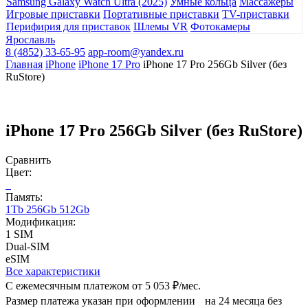
Samsung Galaxy Watch Ultra (2025)
Умные кольца
Массажеры
Игровые приставки
Портативные приставки
TV-приставки
Перифирия для приставок
Шлемы VR
Фотокамеры
Ярославль
8 (4852) 33-65-95
app-room@yandex.ru
Главная
iPhone
iPhone 17 Pro
iPhone 17 Pro 256Gb Silver (без
RuStore)
iPhone 17 Pro 256Gb Silver (без RuStore)
Сравнить
Цвет:
Память:
1Tb
256Gb
512Gb
Модификация:
1 SIM
Dual-SIM
eSIM
Все характеристики
С ежемесячным платежом от
5 053 ₽/мес.
Размер платежа указан при оформлении на 24 месяца без