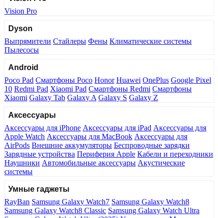
Vision Pro
Dyson
Выпрямители
Стайлеры
Фены
Климатические системы
Пылесосы
Android
Poco Pad
Смартфоны Poco
Honor
Huawei
OnePlus
Google Pixel
10
Redmi Pad
Xiaomi Pad
Смартфоны Redmi
Смартфоны
Xiaomi
Galaxy Tab
Galaxy A
Galaxy S
Galaxy Z
Аксессуары
Аксессуары для iPhone
Аксессуары для iPad
Аксессуары для
Apple Watch
Аксессуары для MacBook
Аксессуары для
AirPods
Внешние аккумуляторы
Беспроводные зарядки
Зарядные устройства
Периферия Apple
Кабели и переходники
Наушники
Автомобильные аксессуары
Акустические
системы
Умные гаджеты
RayBan
Samsung Galaxy Watch7
Samsung Galaxy Watch8
Samsung Galaxy Watch8 Classic
Samsung Galaxy Watch Ultra