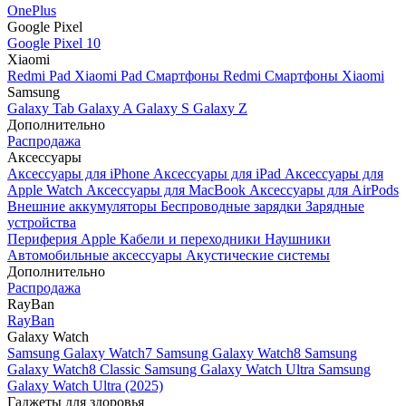
OnePlus
Google Pixel
Google Pixel 10
Xiaomi
Redmi Pad
Xiaomi Pad
Смартфоны Redmi
Смартфоны Xiaomi
Samsung
Galaxy Tab
Galaxy A
Galaxy S
Galaxy Z
Дополнительно
Распродажа
Аксессуары
Аксессуары для iPhone
Аксессуары для iPad
Аксессуары для
Apple Watch
Аксессуары для MacBook
Аксессуары для AirPods
Внешние аккумуляторы
Беспроводные зарядки
Зарядные
устройства
Периферия Apple
Кабели и переходники
Наушники
Автомобильные аксессуары
Акустические системы
Дополнительно
Распродажа
RayBan
RayBan
Galaxy Watch
Samsung Galaxy Watch7
Samsung Galaxy Watch8
Samsung
Galaxy Watch8 Classic
Samsung Galaxy Watch Ultra
Samsung
Galaxy Watch Ultra (2025)
Гаджеты для здоровья