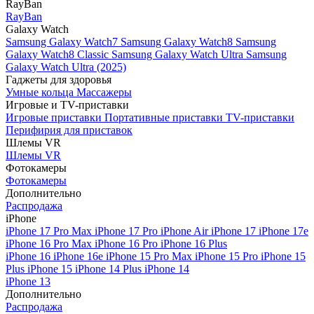
RayBan
RayBan
Galaxy Watch
Samsung Galaxy Watch7
Samsung Galaxy Watch8
Samsung
Galaxy Watch8 Classic
Samsung Galaxy Watch Ultra
Samsung
Galaxy Watch Ultra (2025)
Гаджеты для здоровья
Умные кольца
Массажеры
Игровые и TV-приставки
Игровые приставки
Портативные приставки
TV-приставки
Перифирия для приставок
Шлемы VR
Шлемы VR
Фотокамеры
Фотокамеры
Дополнительно
Распродажа
iPhone
iPhone 17 Pro Max
iPhone 17 Pro
iPhone Air
iPhone 17
iPhone 17e
iPhone 16 Pro Max
iPhone 16 Pro
iPhone 16 Plus
iPhone 16
iPhone 16e
iPhone 15 Pro Max
iPhone 15 Pro
iPhone 15
Plus
iPhone 15
iPhone 14 Plus
iPhone 14
iPhone 13
Дополнительно
Распродажа