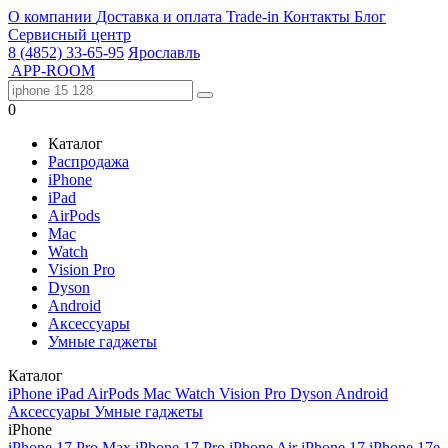
О компании
Доставка и оплата
Trade-in
Контакты
Блог
Сервисный центр
8 (4852) 33-65-95
Ярославль
APP-ROOM
0
Каталог
Распродажа
iPhone
iPad
AirPods
Mac
Watch
Vision Pro
Dyson
Android
Аксессуары
Умные гаджеты
Каталог
iPhone
iPad
AirPods
Mac
Watch
Vision Pro
Dyson
Android
Аксессуары
Умные гаджеты
iPhone
iPhone 17 Pro Max
iPhone 17 Pro
iPhone Air
iPhone 17
iPhone 17e