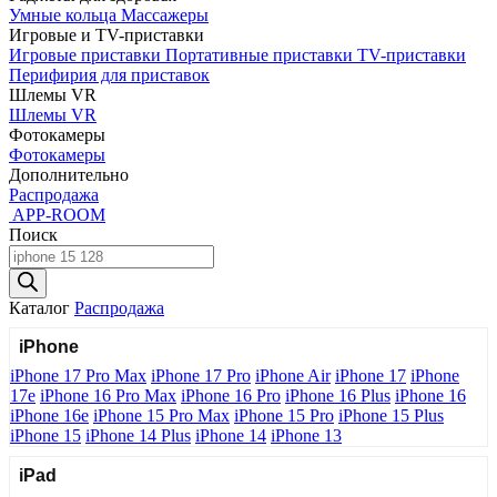
Умные кольца
Массажеры
Игровые и TV-приставки
Игровые приставки
Портативные приставки
TV-приставки
Перифирия для приставок
Шлемы VR
Шлемы VR
Фотокамеры
Фотокамеры
Дополнительно
Распродажа
APP-ROOM
Поиск
Поиск
товаров
Каталог
Распродажа
iPhone
iPhone 17 Pro Max
iPhone 17 Pro
iPhone Air
iPhone 17
iPhone
17e
iPhone 16 Pro Max
iPhone 16 Pro
iPhone 16 Plus
iPhone 16
iPhone 16e
iPhone 15 Pro Max
iPhone 15 Pro
iPhone 15 Plus
iPhone 15
iPhone 14 Plus
iPhone 14
iPhone 13
iPad