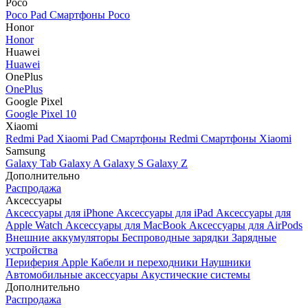
Poco
Poco Pad
Смартфоны Poco
Honor
Honor
Huawei
Huawei
OnePlus
OnePlus
Google Pixel
Google Pixel 10
Xiaomi
Redmi Pad
Xiaomi Pad
Смартфоны Redmi
Смартфоны Xiaomi
Samsung
Galaxy Tab
Galaxy A
Galaxy S
Galaxy Z
Дополнительно
Распродажа
Аксессуары
Аксессуары для iPhone
Аксессуары для iPad
Аксессуары для
Apple Watch
Аксессуары для MacBook
Аксессуары для AirPods
Внешние аккумуляторы
Беспроводные зарядки
Зарядные
устройства
Периферия Apple
Кабели и переходники
Наушники
Автомобильные аксессуары
Акустические системы
Дополнительно
Распродажа