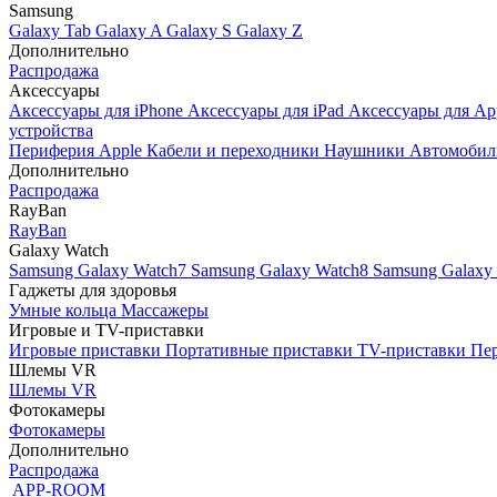
Samsung
Galaxy Tab
Galaxy A
Galaxy S
Galaxy Z
Дополнительно
Распродажа
Аксессуары
Аксессуары для iPhone
Аксессуары для iPad
Аксессуары для Ap
устройства
Периферия Apple
Кабели и переходники
Наушники
Автомобил
Дополнительно
Распродажа
RayBan
RayBan
Galaxy Watch
Samsung Galaxy Watch7
Samsung Galaxy Watch8
Samsung Galaxy 
Гаджеты для здоровья
Умные кольца
Массажеры
Игровые и TV-приставки
Игровые приставки
Портативные приставки
TV-приставки
Пер
Шлемы VR
Шлемы VR
Фотокамеры
Фотокамеры
Дополнительно
Распродажа
APP-ROOM