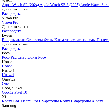
Watch
Apple Watch SE (2024)
Apple Watch SE 3 (2025)
Apple Watch Seri
Дополнительно
Распродажа
Vision Pro
Vision Pro
Дополнительно
Распродажа
Dyson
Выпрямители
Стайлеры
Фены
Климатические системы
Пылес
Дополнительно
Распродажа
Poco
Poco Pad
Смартфоны Poco
Honor
Honor
Huawei
Huawei
OnePlus
OnePlus
Google Pixel
Google Pixel 10
Xiaomi
Redmi Pad
Xiaomi Pad
Смартфоны Redmi
Смартфоны Xiaomi
Samsung