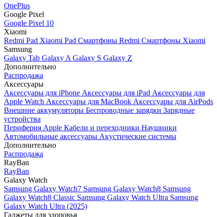
OnePlus
Google Pixel
Google Pixel 10
Xiaomi
Redmi Pad
Xiaomi Pad
Смартфоны Redmi
Смартфоны Xiaomi
Samsung
Galaxy Tab
Galaxy A
Galaxy S
Galaxy Z
Дополнительно
Распродажа
Аксессуары
Аксессуары для iPhone
Аксессуары для iPad
Аксессуары для
Apple Watch
Аксессуары для MacBook
Аксессуары для AirPods
Внешние аккумуляторы
Беспроводные зарядки
Зарядные
устройства
Периферия Apple
Кабели и переходники
Наушники
Автомобильные аксессуары
Акустические системы
Дополнительно
Распродажа
RayBan
RayBan
Galaxy Watch
Samsung Galaxy Watch7
Samsung Galaxy Watch8
Samsung
Galaxy Watch8 Classic
Samsung Galaxy Watch Ultra
Samsung
Galaxy Watch Ultra (2025)
Гаджеты для здоровья