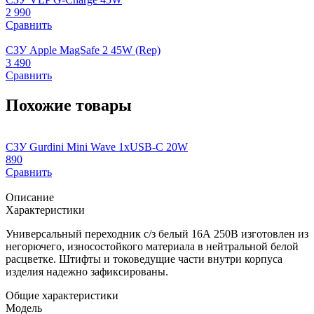
2 990
Сравнить
СЗУ Apple MagSafe 2 45W (Rep)
3 490
Сравнить
Похожие товары
СЗУ Gurdini Mini Wave 1xUSB-C 20W
К
890
7
Сравнить
Описание
Характеристики
Универсальный переходник с/з белый 16А 250В изготовлен из
негорючего, износостойкого материала в нейтральной белой
расцветке. Штифты и токоведущие части внутри корпуса
изделия надежно зафиксированы.
Общие характеристики
Модель