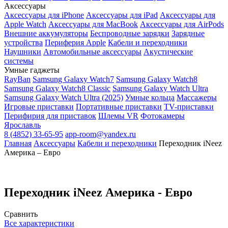
Аксессуары
Аксессуары для iPhone
Аксессуары для iPad
Аксессуары для
Apple Watch
Аксессуары для MacBook
Аксессуары для AirPods
Внешние аккумуляторы
Беспроводные зарядки
Зарядные
устройства
Периферия Apple
Кабели и переходники
Наушники
Автомобильные аксессуары
Акустические
системы
Умные гаджеты
RayBan
Samsung Galaxy Watch7
Samsung Galaxy Watch8
Samsung Galaxy Watch8 Classic
Samsung Galaxy Watch Ultra
Samsung Galaxy Watch Ultra (2025)
Умные кольца
Массажеры
Игровые приставки
Портативные приставки
TV-приставки
Перифирия для приставок
Шлемы VR
Фотокамеры
Ярославль
8 (4852) 33-65-95
app-room@yandex.ru
Главная
Аксессуары
Кабели и переходники
Переходник iNeez
Америка – Евро
Переходник iNeez Америка - Евро
Сравнить
Все характеристики