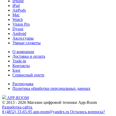
iPhone
iPad
AirPods
Mac
Watch
Vision Pro
Dyson
Android
Аксессуары
Умные гаджеты
О компании
Доставка и оплата
Trade-in
Контакты
Блог
Сервисный центр
Распродажа
Политика обработки персональных данных
APP-ROOM
© 2013 - 2026 Магазин цифровой техники App-Room
Разработка сайта
8 (4852) 33-65-95
app-room@yandex.ru
Остались вопросы?