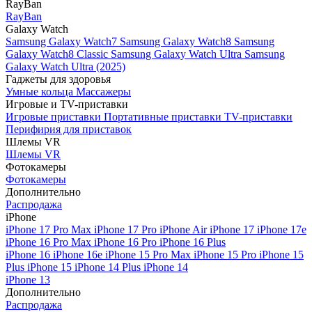
RayBan
RayBan
Galaxy Watch
Samsung Galaxy Watch7
Samsung Galaxy Watch8
Samsung
Galaxy Watch8 Classic
Samsung Galaxy Watch Ultra
Samsung
Galaxy Watch Ultra (2025)
Гаджеты для здоровья
Умные кольца
Массажеры
Игровые и TV-приставки
Игровые приставки
Портативные приставки
TV-приставки
Перифирия для приставок
Шлемы VR
Шлемы VR
Фотокамеры
Фотокамеры
Дополнительно
Распродажа
iPhone
iPhone 17 Pro Max
iPhone 17 Pro
iPhone Air
iPhone 17
iPhone 17e
iPhone 16 Pro Max
iPhone 16 Pro
iPhone 16 Plus
iPhone 16
iPhone 16e
iPhone 15 Pro Max
iPhone 15 Pro
iPhone 15
Plus
iPhone 15
iPhone 14 Plus
iPhone 14
iPhone 13
Дополнительно
Распродажа