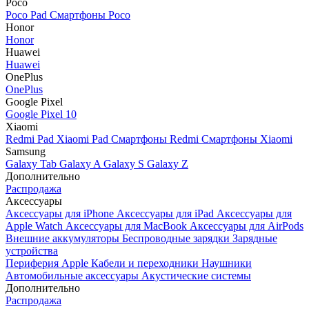
Poco
Poco Pad
Смартфоны Poco
Honor
Honor
Huawei
Huawei
OnePlus
OnePlus
Google Pixel
Google Pixel 10
Xiaomi
Redmi Pad
Xiaomi Pad
Смартфоны Redmi
Смартфоны Xiaomi
Samsung
Galaxy Tab
Galaxy A
Galaxy S
Galaxy Z
Дополнительно
Распродажа
Аксессуары
Аксессуары для iPhone
Аксессуары для iPad
Аксессуары для
Apple Watch
Аксессуары для MacBook
Аксессуары для AirPods
Внешние аккумуляторы
Беспроводные зарядки
Зарядные
устройства
Периферия Apple
Кабели и переходники
Наушники
Автомобильные аксессуары
Акустические системы
Дополнительно
Распродажа