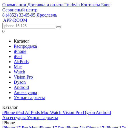
О компании
Доставка и оплата
Trade-in
Контакты
Блог
Сервисный центр
8 (4852) 33-65-95
Ярославль
APP-ROOM
0
Каталог
Распродажа
iPhone
iPad
AirPods
Mac
Watch
Vision Pro
Dyson
Android
Аксессуары
Умные гаджеты
Каталог
iPhone
iPad
AirPods
Mac
Watch
Vision Pro
Dyson
Android
Аксессуары
Умные гаджеты
iPhone
iPhone 17 Pro Max
iPhone 17 Pro
iPhone Air
iPhone 17
iPhone 17e