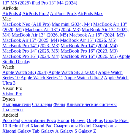
13" M5 (2025)
iPad Pro 13" M4 (2024)
AirPods
AirPods 4
AirPods Pro 2
AirPods Pro 3
AirPods Max
Mac
MacBook Neo (A18 Pro)
Mac mini (2024, M4)
MacBook Air 13"
(2020, M1)
Macbook Air 13" (2024, M3)
MacBook Air 13" (2025,
M4)
MacBook Air 13″ (2026, M5)
Macbook Air 15" (2024, M3)
MacBook Air 15" (2025, M4)
MacBook Air 15″ (2026, M5)
MacBook Pro 14" (2023, M3)
MacBook Pro 14″ (2024, M4)
MacBook Pro 14″ (2025, M5)
MacBook Pro 16" (2023, M3)
MacBook Pro 16″ (2024, M4)
MacBook Pro 16" (2026, M5)
Apple
Studio Display
Watch
Apple Watch SE (2024)
Apple Watch SE 3 (2025)
Apple Watch
Series 10
Apple Watch Series 11
Apple Watch Ultra 2
Apple Watch
Ultra 3
Vision Pro
Vision Pro
Dyson
Выпрямители
Стайлеры
Фены
Климатические системы
Пылесосы
Android
Poco Pad
Смартфоны Poco
Honor
Huawei
OnePlus
Google Pixel
10
Redmi Pad
Xiaomi Pad
Смартфоны Redmi
Смартфоны
Xiaomi
Galaxy Tab
Galaxy A
Galaxy S
Galaxy Z