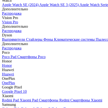
Watch
Apple Watch SE (2024)
Apple Watch SE 3 (2025)
Apple Watch Seri
Дополнительно
Распродажа
Vision Pro
Vision Pro
Дополнительно
Распродажа
Dyson
Выпрямители
Стайлеры
Фены
Климатические системы
Пылес
Дополнительно
Распродажа
Poco
Poco Pad
Смартфоны Poco
Honor
Honor
Huawei
Huawei
OnePlus
OnePlus
Google Pixel
Google Pixel 10
Xiaomi
Redmi Pad
Xiaomi Pad
Смартфоны Redmi
Смартфоны Xiaomi
Samsung