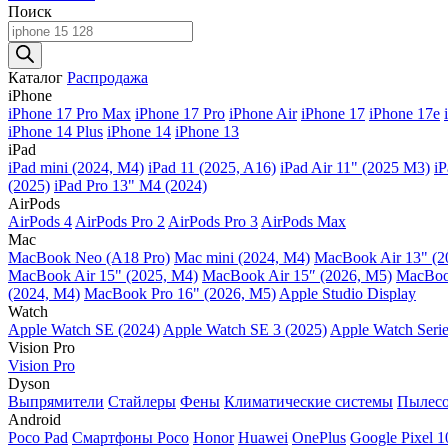
Поиск
Поиск
товаров
Каталог
Распродажа
iPhone
iPhone 17 Pro Max
iPhone 17 Pro
iPhone Air
iPhone 17
iPhone 17e
iPhone 14 Plus
iPhone 14
iPhone 13
iPad
iPad mini (2024, M4)
iPad 11 (2025, A16)
iPad Air 11" (2025 M3)
iP
(2025)
iPad Pro 13" M4 (2024)
AirPods
AirPods 4
AirPods Pro 2
AirPods Pro 3
AirPods Max
Mac
MacBook Neo (A18 Pro)
Mac mini (2024, M4)
MacBook Air 13" (2
MacBook Air 15" (2025, M4)
MacBook Air 15″ (2026, M5)
MacBook
(2024, M4)
MacBook Pro 16" (2026, M5)
Apple Studio Display
Watch
Apple Watch SE (2024)
Apple Watch SE 3 (2025)
Apple Watch Serie
Vision Pro
Vision Pro
Dyson
Выпрямители
Стайлеры
Фены
Климатические системы
Пылес
Android
Poco Pad
Смартфоны Poco
Honor
Huawei
OnePlus
Google Pixel 1