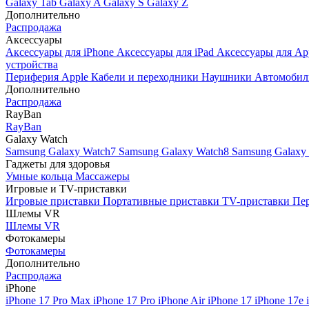
Galaxy Tab
Galaxy A
Galaxy S
Galaxy Z
Дополнительно
Распродажа
Аксессуары
Аксессуары для iPhone
Аксессуары для iPad
Аксессуары для Ap
устройства
Периферия Apple
Кабели и переходники
Наушники
Автомобил
Дополнительно
Распродажа
RayBan
RayBan
Galaxy Watch
Samsung Galaxy Watch7
Samsung Galaxy Watch8
Samsung Galaxy 
Гаджеты для здоровья
Умные кольца
Массажеры
Игровые и TV-приставки
Игровые приставки
Портативные приставки
TV-приставки
Пер
Шлемы VR
Шлемы VR
Фотокамеры
Фотокамеры
Дополнительно
Распродажа
iPhone
iPhone 17 Pro Max
iPhone 17 Pro
iPhone Air
iPhone 17
iPhone 17e