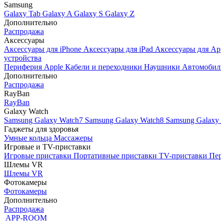
Samsung
Galaxy Tab
Galaxy A
Galaxy S
Galaxy Z
Дополнительно
Распродажа
Аксессуары
Аксессуары для iPhone
Аксессуары для iPad
Аксессуары для Ap
устройства
Периферия Apple
Кабели и переходники
Наушники
Автомобил
Дополнительно
Распродажа
RayBan
RayBan
Galaxy Watch
Samsung Galaxy Watch7
Samsung Galaxy Watch8
Samsung Galaxy 
Гаджеты для здоровья
Умные кольца
Массажеры
Игровые и TV-приставки
Игровые приставки
Портативные приставки
TV-приставки
Пер
Шлемы VR
Шлемы VR
Фотокамеры
Фотокамеры
Дополнительно
Распродажа
APP-ROOM