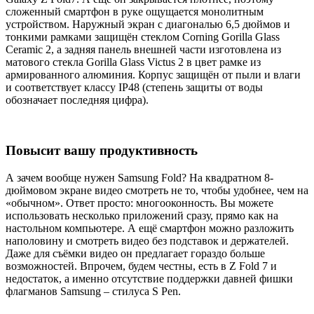
сложенный смартфон в руке ощущается монолитным
устройством. Наружный экран с диагональю 6,5 дюймов и
тонкими рамками защищён стеклом Corning Gorilla Glass
Ceramic 2, а задняя панель внешней части изготовлена из
матового стекла Gorilla Glass Victus 2 в цвет рамке из
армированного алюминия. Корпус защищён от пыли и влаги
и соответствует классу IP48 (степень защиты от воды
обозначает последняя цифра).
Повысит вашу продуктивность
А зачем вообще нужен Samsung Fold? На квадратном 8-
дюймовом экране видео смотреть не то, чтобы удобнее, чем на
«обычном». Ответ просто: многооконность. Вы можете
использовать несколько приложений сразу, прямо как на
настольном компьютере. А ещё смартфон можно разложить
наполовину и смотреть видео без подставок и держателей.
Даже для съёмки видео он предлагает гораздо больше
возможностей. Впрочем, будем честны, есть в Z Fold 7 и
недостаток, а именно отсутствие поддержки давней фишки
флагманов Samsung – стилуса S Pen.