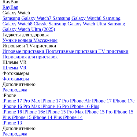
RayBan
RayBan
Galaxy Watch
Samsung Galaxy Watch7
Samsung Galaxy Watch8
Samsung
Galaxy Watch8 Classic
Samsung Galaxy Watch Ultra
Samsung
Galaxy Watch Ultra (2025)
Гаджеты для здоровья
Умные кольца
Массажеры
Игровые и TV-приставки
Игровые приставки
Портативные приставки
TV-приставки
Перифирия для приставок
Шлемы VR
Шлемы VR
Фотокамеры
Фотокамеры
Дополнительно
Распродажа
iPhone
iPhone 17 Pro Max
iPhone 17 Pro
iPhone Air
iPhone 17
iPhone 17e
iPhone 16 Pro Max
iPhone 16 Pro
iPhone 16 Plus
iPhone 16
iPhone 16e
iPhone 15 Pro Max
iPhone 15 Pro
iPhone 15
Plus
iPhone 15
iPhone 14 Plus
iPhone 14
iPhone 13
Дополнительно
Распродажа