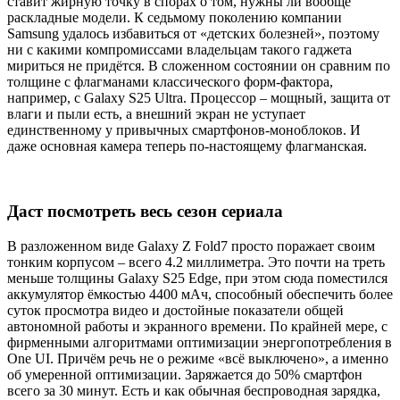
ставит жирную точку в спорах о том, нужны ли вообще
раскладные модели. К седьмому поколению компании
Samsung удалось избавиться от «детских болезней», поэтому
ни с какими компромиссами владельцам такого гаджета
мириться не придётся. В сложенном состоянии он сравним по
толщине с флагманами классического форм-фактора,
например, с Galaxy S25 Ultra. Процессор – мощный, защита от
влаги и пыли есть, а внешний экран не уступает
единственному у привычных смартфонов-моноблоков. И
даже основная камера теперь по-настоящему флагманская.
Даст посмотреть весь сезон сериала
В разложенном виде Galaxy Z Fold7 просто поражает своим
тонким корпусом – всего 4.2 миллиметра. Это почти на треть
меньше толщины Galaxy S25 Edge, при этом сюда поместился
аккумулятор ёмкостью 4400 мАч, способный обеспечить более
суток просмотра видео и достойные показатели общей
автономной работы и экранного времени. По крайней мере, с
фирменными алгоритмами оптимизации энергопотребления в
One UI. Причём речь не о режиме «всё выключено», а именно
об умеренной оптимизации. Заряжается до 50% смартфон
всего за 30 минут. Есть и как обычная беспроводная зарядка,