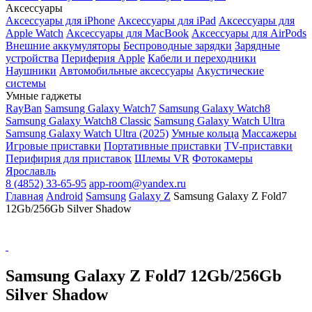
Аксессуары
Аксессуары для iPhone
Аксессуары для iPad
Аксессуары для
Apple Watch
Аксессуары для MacBook
Аксессуары для AirPods
Внешние аккумуляторы
Беспроводные зарядки
Зарядные
устройства
Периферия Apple
Кабели и переходники
Наушники
Автомобильные аксессуары
Акустические
системы
Умные гаджеты
RayBan
Samsung Galaxy Watch7
Samsung Galaxy Watch8
Samsung Galaxy Watch8 Classic
Samsung Galaxy Watch Ultra
Samsung Galaxy Watch Ultra (2025)
Умные кольца
Массажеры
Игровые приставки
Портативные приставки
TV-приставки
Перифирия для приставок
Шлемы VR
Фотокамеры
Ярославль
8 (4852) 33-65-95
app-room@yandex.ru
Главная
Android
Samsung
Galaxy Z
Samsung Galaxy Z Fold7
12Gb/256Gb Silver Shadow
Samsung Galaxy Z Fold7 12Gb/256Gb
Silver Shadow