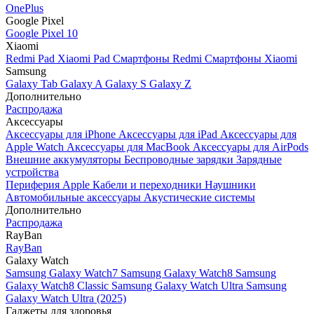
OnePlus
Google Pixel
Google Pixel 10
Xiaomi
Redmi Pad
Xiaomi Pad
Смартфоны Redmi
Смартфоны Xiaomi
Samsung
Galaxy Tab
Galaxy A
Galaxy S
Galaxy Z
Дополнительно
Распродажа
Аксессуары
Аксессуары для iPhone
Аксессуары для iPad
Аксессуары для
Apple Watch
Аксессуары для MacBook
Аксессуары для AirPods
Внешние аккумуляторы
Беспроводные зарядки
Зарядные
устройства
Периферия Apple
Кабели и переходники
Наушники
Автомобильные аксессуары
Акустические системы
Дополнительно
Распродажа
RayBan
RayBan
Galaxy Watch
Samsung Galaxy Watch7
Samsung Galaxy Watch8
Samsung
Galaxy Watch8 Classic
Samsung Galaxy Watch Ultra
Samsung
Galaxy Watch Ultra (2025)
Гаджеты для здоровья