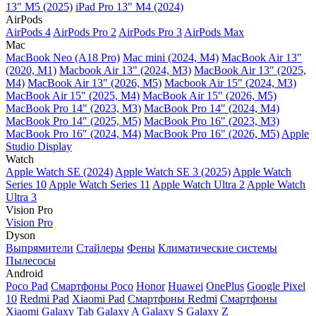
13" M5 (2025)
iPad Pro 13" M4 (2024)
AirPods
AirPods 4
AirPods Pro 2
AirPods Pro 3
AirPods Max
Mac
MacBook Neo (A18 Pro)
Mac mini (2024, M4)
MacBook Air 13"
(2020, M1)
Macbook Air 13" (2024, M3)
MacBook Air 13" (2025,
M4)
MacBook Air 13″ (2026, M5)
Macbook Air 15" (2024, M3)
MacBook Air 15" (2025, M4)
MacBook Air 15″ (2026, M5)
MacBook Pro 14" (2023, M3)
MacBook Pro 14″ (2024, M4)
MacBook Pro 14″ (2025, M5)
MacBook Pro 16" (2023, M3)
MacBook Pro 16″ (2024, M4)
MacBook Pro 16" (2026, M5)
Apple
Studio Display
Watch
Apple Watch SE (2024)
Apple Watch SE 3 (2025)
Apple Watch
Series 10
Apple Watch Series 11
Apple Watch Ultra 2
Apple Watch
Ultra 3
Vision Pro
Vision Pro
Dyson
Выпрямители
Стайлеры
Фены
Климатические системы
Пылесосы
Android
Poco Pad
Смартфоны Poco
Honor
Huawei
OnePlus
Google Pixel
10
Redmi Pad
Xiaomi Pad
Смартфоны Redmi
Смартфоны
Xiaomi
Galaxy Tab
Galaxy A
Galaxy S
Galaxy Z