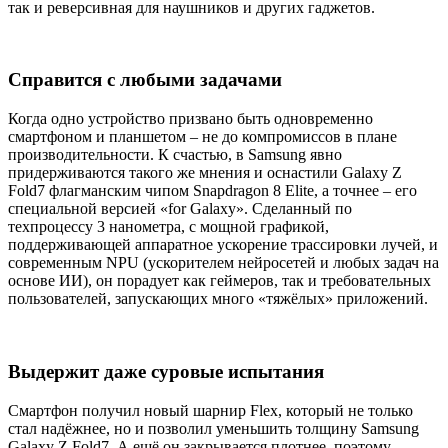
так и реверсивная для наушников и других гаджетов.
Справится с любыми задачами
Когда одно устройство призвано быть одновременно
смартфоном и планшетом – не до компромиссов в плане
производительности. К счастью, в Samsung явно
придерживаются такого же мнения и оснастили Galaxy Z
Fold7 флагманским чипом Snapdragon 8 Elite, а точнее – его
специальной версией «for Galaxy». Сделанный по
техпроцессу 3 нанометра, с мощной графикой,
поддерживающей аппаратное ускорение трассировки лучей, и
современным NPU (ускорителем нейросетей и любых задач на
основе ИИ), он порадует как геймеров, так и требовательных
пользователей, запускающих много «тяжёлых» приложений.
Выдержит даже суровые испытания
Смартфон получил новый шарнир Flex, который не только
стал надёжнее, но и позволил уменьшить толщину Samsung
Galaxy Z Fold7. А ещё он закрывается плотнее, поэтому