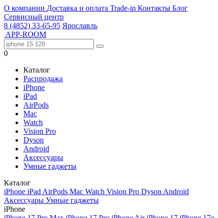
О компании
Доставка и оплата
Trade-in
Контакты
Блог
Сервисный центр
8 (4852) 33-65-95
Ярославль
APP-ROOM
0
Каталог
Распродажа
iPhone
iPad
AirPods
Mac
Watch
Vision Pro
Dyson
Android
Аксессуары
Умные гаджеты
Каталог
iPhone
iPad
AirPods
Mac
Watch
Vision Pro
Dyson
Android
Аксессуары
Умные гаджеты
iPhone
iPhone 17 Pro Max
iPhone 17 Pro
iPhone Air
iPhone 17
iPhone 17e