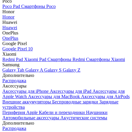
Poco
Poco Pad
Смартфоны Poco
Honor
Honor
Huawei
Huawei
OnePlus
OnePlus
Google Pixel
Google Pixel 10
Xiaomi
Redmi Pad
Xiaomi Pad
Смартфоны Redmi
Смартфоны Xiaomi
Samsung
Galaxy Tab
Galaxy A
Galaxy S
Galaxy Z
Дополнительно
Распродажа
Аксессуары
Аксессуары для iPhone
Аксессуары для iPad
Аксессуары для
Apple Watch
Аксессуары для MacBook
Аксессуары для AirPods
Внешние аккумуляторы
Беспроводные зарядки
Зарядные
устройства
Периферия Apple
Кабели и переходники
Наушники
Автомобильные аксессуары
Акустические системы
Дополнительно
Распродажа