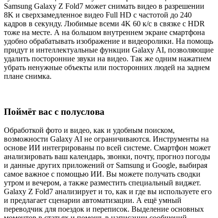
Samsung Galaxy Z Fold7 может снимать видео в разрешении
8K и сверхзамедленное видео Full HD с частотой до 240
кадров в секунду. Любимые всеми 4K 60 к/с в связке с HDR
тоже на месте. А на большом внутреннем экране смартфона
удобно обрабатывать изображение и видеоролики. На помощь
придут и интеллектуальные функции Galaxy AI, позволяющие
удалить посторонние звуки на видео. Так же одним нажатием
убрать ненужные объекты или посторонних людей на заднем
плане снимка.
Поймёт вас с полуслова
Обработкой фото и видео, как и удобным поиском,
возможности Galaxy AI не ограничиваются. Инструменты на
основе ИИ интегрированы по всей системе. Смартфон может
анализировать ваш календарь, звонки, почту, прогноз погоды
и данные других приложений от Samsung и Google, выбирая
самое важное с помощью ИИ. Вы можете получать сводки
утром и вечером, а также разместить специальный виджет.
Galaxy Z Fold7 анализирует и то, как и где вы используете его
и предлагает сценарии автоматизации. А ещё умный
переводчик для поездок и переписок. Выделение основных
моментов в статьях и помощь в написании сообщений.