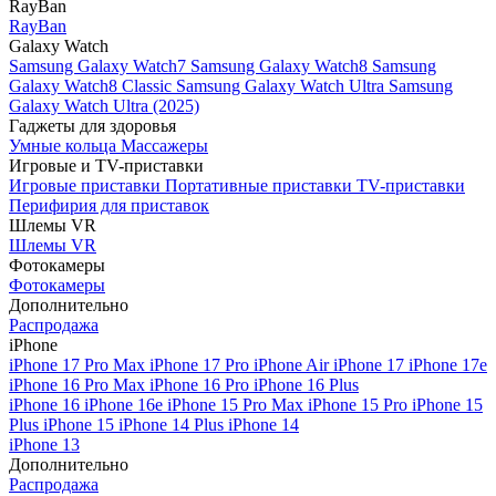
RayBan
RayBan
Galaxy Watch
Samsung Galaxy Watch7
Samsung Galaxy Watch8
Samsung
Galaxy Watch8 Classic
Samsung Galaxy Watch Ultra
Samsung
Galaxy Watch Ultra (2025)
Гаджеты для здоровья
Умные кольца
Массажеры
Игровые и TV-приставки
Игровые приставки
Портативные приставки
TV-приставки
Перифирия для приставок
Шлемы VR
Шлемы VR
Фотокамеры
Фотокамеры
Дополнительно
Распродажа
iPhone
iPhone 17 Pro Max
iPhone 17 Pro
iPhone Air
iPhone 17
iPhone 17e
iPhone 16 Pro Max
iPhone 16 Pro
iPhone 16 Plus
iPhone 16
iPhone 16e
iPhone 15 Pro Max
iPhone 15 Pro
iPhone 15
Plus
iPhone 15
iPhone 14 Plus
iPhone 14
iPhone 13
Дополнительно
Распродажа