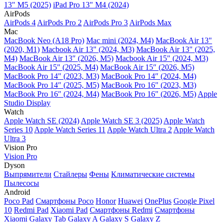
13" M5 (2025)
iPad Pro 13" M4 (2024)
AirPods
AirPods 4
AirPods Pro 2
AirPods Pro 3
AirPods Max
Mac
MacBook Neo (A18 Pro)
Mac mini (2024, M4)
MacBook Air 13"
(2020, M1)
Macbook Air 13" (2024, M3)
MacBook Air 13" (2025,
M4)
MacBook Air 13″ (2026, M5)
Macbook Air 15" (2024, M3)
MacBook Air 15" (2025, M4)
MacBook Air 15″ (2026, M5)
MacBook Pro 14" (2023, M3)
MacBook Pro 14″ (2024, M4)
MacBook Pro 14″ (2025, M5)
MacBook Pro 16" (2023, M3)
MacBook Pro 16″ (2024, M4)
MacBook Pro 16" (2026, M5)
Apple
Studio Display
Watch
Apple Watch SE (2024)
Apple Watch SE 3 (2025)
Apple Watch
Series 10
Apple Watch Series 11
Apple Watch Ultra 2
Apple Watch
Ultra 3
Vision Pro
Vision Pro
Dyson
Выпрямители
Стайлеры
Фены
Климатические системы
Пылесосы
Android
Poco Pad
Смартфоны Poco
Honor
Huawei
OnePlus
Google Pixel
10
Redmi Pad
Xiaomi Pad
Смартфоны Redmi
Смартфоны
Xiaomi
Galaxy Tab
Galaxy A
Galaxy S
Galaxy Z