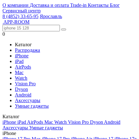
О компании
Доставка и оплата
Trade-in
Контакты
Блог
Сервисный центр
8 (4852) 33-65-95
Ярославль
APP-ROOM
0
Каталог
Распродажа
iPhone
iPad
AirPods
Mac
Watch
Vision Pro
Dyson
Android
Аксессуары
Умные гаджеты
Каталог
iPhone
iPad
AirPods
Mac
Watch
Vision Pro
Dyson
Android
Аксессуары
Умные гаджеты
iPhone
iPhone 17 Pro Max
iPhone 17 Pro
iPhone Air
iPhone 17
iPhone 17e