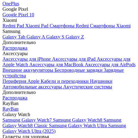
OnePlus
Google Pixel
Google Pixel 10
Xiaomi
Redmi Pad
Xiaomi Pad
Смартфоны Redmi
Смартфоны Xiaomi
Samsung
Galaxy Tab
Galaxy A
Galaxy S
Galaxy Z
Дополнительно
Распродажа
Аксессуары
Аксессуары для iPhone
Аксессуары для iPad
Аксессуары для
Apple Watch
Аксессуары для MacBook
Аксессуары для AirPods
Внешние аккумуляторы
Беспроводные зарядки
Зарядные
устройства
Периферия Apple
Кабели и переходники
Наушники
Автомобильные аксессуары
Акустические системы
Дополнительно
Распродажа
RayBan
RayBan
Galaxy Watch
Samsung Galaxy Watch7
Samsung Galaxy Watch8
Samsung
Galaxy Watch8 Classic
Samsung Galaxy Watch Ultra
Samsung
Galaxy Watch Ultra (2025)
Гаджеты для здоровья