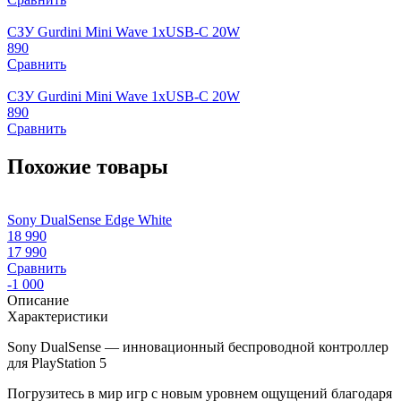
СЗУ Gurdini Mini Wave 1xUSB-C 20W
890
Сравнить
СЗУ Gurdini Mini Wave 1xUSB-C 20W
890
Сравнить
Похожие товары
Sony DualSense Edge White
S
18 990
1
17 990
Сравнить
-1 000
Описание
Характеристики
Sony DualSense — инновационный беспроводной контроллер
для PlayStation 5
Погрузитесь в мир игр с новым уровнем ощущений благодаря