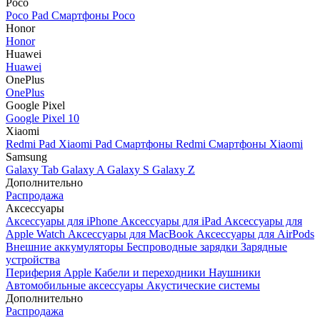
Poco
Poco Pad
Смартфоны Poco
Honor
Honor
Huawei
Huawei
OnePlus
OnePlus
Google Pixel
Google Pixel 10
Xiaomi
Redmi Pad
Xiaomi Pad
Смартфоны Redmi
Смартфоны Xiaomi
Samsung
Galaxy Tab
Galaxy A
Galaxy S
Galaxy Z
Дополнительно
Распродажа
Аксессуары
Аксессуары для iPhone
Аксессуары для iPad
Аксессуары для
Apple Watch
Аксессуары для MacBook
Аксессуары для AirPods
Внешние аккумуляторы
Беспроводные зарядки
Зарядные
устройства
Периферия Apple
Кабели и переходники
Наушники
Автомобильные аксессуары
Акустические системы
Дополнительно
Распродажа