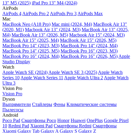
13" M5 (2025)
iPad Pro 13" M4 (2024)
AirPods
AirPods 4
AirPods Pro 2
AirPods Pro 3
AirPods Max
Mac
MacBook Neo (A18 Pro)
Mac mini (2024, M4)
MacBook Air 13"
(2020, M1)
Macbook Air 13" (2024, M3)
MacBook Air 13" (2025,
M4)
MacBook Air 13″ (2026, M5)
Macbook Air 15" (2024, M3)
MacBook Air 15" (2025, M4)
MacBook Air 15″ (2026, M5)
MacBook Pro 14" (2023, M3)
MacBook Pro 14″ (2024, M4)
MacBook Pro 14″ (2025, M5)
MacBook Pro 16" (2023, M3)
MacBook Pro 16″ (2024, M4)
MacBook Pro 16" (2026, M5)
Apple
Studio Display
Watch
Apple Watch SE (2024)
Apple Watch SE 3 (2025)
Apple Watch
Series 10
Apple Watch Series 11
Apple Watch Ultra 2
Apple Watch
Ultra 3
Vision Pro
Vision Pro
Dyson
Выпрямители
Стайлеры
Фены
Климатические системы
Пылесосы
Android
Poco Pad
Смартфоны Poco
Honor
Huawei
OnePlus
Google Pixel
10
Redmi Pad
Xiaomi Pad
Смартфоны Redmi
Смартфоны
Xiaomi
Galaxy Tab
Galaxy A
Galaxy S
Galaxy Z