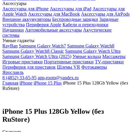
Аксессуары
Аксессуары для iPhone
Аксессуары для iPad
Аксессуары для
Apple Watch
Аксессуары для MacBook
Аксессуары для AirPods
Внешние аккумуляторы
Беспроводные зарядки
Зарядные
устройства
Периферия Apple
Кабели и переходники
Наушники
Автомобильные аксессуары
Акустические
системы
Умные гаджеты
RayBan
Samsung Galaxy Watch7
Samsung Galaxy Watch8
Samsung Galaxy Watch8 Classic
Samsung Galaxy Watch Ultra
Samsung Galaxy Watch Ultra (2025)
Умные кольца
Массажеры
Игровые приставки
Портативные приставки
TV-приставки
Перифирия для приставок
Шлемы VR
Фотокамеры
Ярославль
8 (4852) 33-65-95
app-room@yandex.ru
Главная
iPhone
iPhone 15 Plus
iPhone 15 Plus 128Gb Yellow (без
RuStore)
iPhone 15 Plus 128Gb Yellow (без
RuStore)
Сравнить