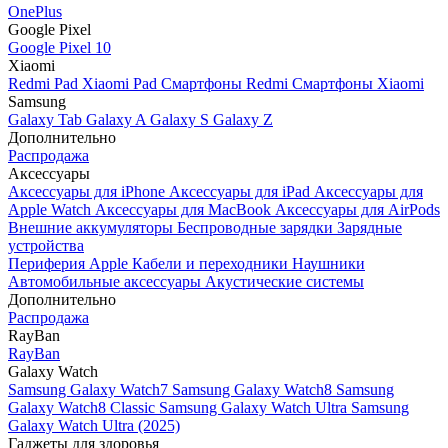
OnePlus
Google Pixel
Google Pixel 10
Xiaomi
Redmi Pad
Xiaomi Pad
Смартфоны Redmi
Смартфоны Xiaomi
Samsung
Galaxy Tab
Galaxy A
Galaxy S
Galaxy Z
Дополнительно
Распродажа
Аксессуары
Аксессуары для iPhone
Аксессуары для iPad
Аксессуары для
Apple Watch
Аксессуары для MacBook
Аксессуары для AirPods
Внешние аккумуляторы
Беспроводные зарядки
Зарядные
устройства
Периферия Apple
Кабели и переходники
Наушники
Автомобильные аксессуары
Акустические системы
Дополнительно
Распродажа
RayBan
RayBan
Galaxy Watch
Samsung Galaxy Watch7
Samsung Galaxy Watch8
Samsung
Galaxy Watch8 Classic
Samsung Galaxy Watch Ultra
Samsung
Galaxy Watch Ultra (2025)
Гаджеты для здоровья