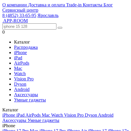
О компании
Доставка и оплата
Trade-in
Контакты
Блог
Сервисный центр
8 (4852) 33-65-95
Ярославль
APP-ROOM
0
Каталог
Распродажа
iPhone
iPad
AirPods
Mac
Watch
Vision Pro
Dyson
Android
Аксессуары
Умные гаджеты
Каталог
iPhone
iPad
AirPods
Mac
Watch
Vision Pro
Dyson
Android
Аксессуары
Умные гаджеты
iPhone
iPhone 17 Pro Max
iPhone 17 Pro
iPhone Air
iPhone 17
iPhone 17e