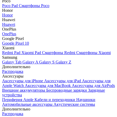
Poco
Poco Pad
Смартфоны Poco
Honor
Honor
Huawei
Huawei
OnePlus
OnePlus
Google Pixel
Google Pixel 10
Xiaomi
Redmi Pad
Xiaomi Pad
Смартфоны Redmi
Смартфоны Xiaomi
Samsung
Galaxy Tab
Galaxy A
Galaxy S
Galaxy Z
Дополнительно
Распродажа
Аксессуары
Аксессуары для iPhone
Аксессуары для iPad
Аксессуары для
Apple Watch
Аксессуары для MacBook
Аксессуары для AirPods
Внешние аккумуляторы
Беспроводные зарядки
Зарядные
устройства
Периферия Apple
Кабели и переходники
Наушники
Автомобильные аксессуары
Акустические системы
Дополнительно
Распродажа