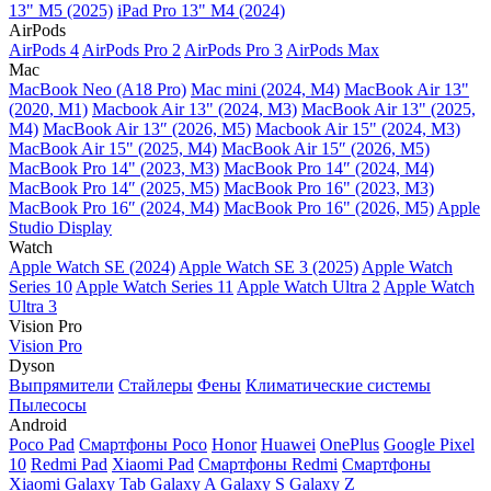
13" M5 (2025)
iPad Pro 13" M4 (2024)
AirPods
AirPods 4
AirPods Pro 2
AirPods Pro 3
AirPods Max
Mac
MacBook Neo (A18 Pro)
Mac mini (2024, M4)
MacBook Air 13"
(2020, M1)
Macbook Air 13" (2024, M3)
MacBook Air 13" (2025,
M4)
MacBook Air 13″ (2026, M5)
Macbook Air 15" (2024, M3)
MacBook Air 15" (2025, M4)
MacBook Air 15″ (2026, M5)
MacBook Pro 14" (2023, M3)
MacBook Pro 14″ (2024, M4)
MacBook Pro 14″ (2025, M5)
MacBook Pro 16" (2023, M3)
MacBook Pro 16″ (2024, M4)
MacBook Pro 16" (2026, M5)
Apple
Studio Display
Watch
Apple Watch SE (2024)
Apple Watch SE 3 (2025)
Apple Watch
Series 10
Apple Watch Series 11
Apple Watch Ultra 2
Apple Watch
Ultra 3
Vision Pro
Vision Pro
Dyson
Выпрямители
Стайлеры
Фены
Климатические системы
Пылесосы
Android
Poco Pad
Смартфоны Poco
Honor
Huawei
OnePlus
Google Pixel
10
Redmi Pad
Xiaomi Pad
Смартфоны Redmi
Смартфоны
Xiaomi
Galaxy Tab
Galaxy A
Galaxy S
Galaxy Z