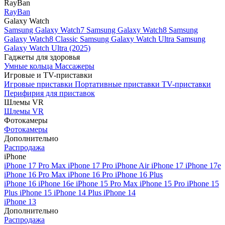
RayBan
RayBan
Galaxy Watch
Samsung Galaxy Watch7
Samsung Galaxy Watch8
Samsung
Galaxy Watch8 Classic
Samsung Galaxy Watch Ultra
Samsung
Galaxy Watch Ultra (2025)
Гаджеты для здоровья
Умные кольца
Массажеры
Игровые и TV-приставки
Игровые приставки
Портативные приставки
TV-приставки
Перифирия для приставок
Шлемы VR
Шлемы VR
Фотокамеры
Фотокамеры
Дополнительно
Распродажа
iPhone
iPhone 17 Pro Max
iPhone 17 Pro
iPhone Air
iPhone 17
iPhone 17e
iPhone 16 Pro Max
iPhone 16 Pro
iPhone 16 Plus
iPhone 16
iPhone 16e
iPhone 15 Pro Max
iPhone 15 Pro
iPhone 15
Plus
iPhone 15
iPhone 14 Plus
iPhone 14
iPhone 13
Дополнительно
Распродажа