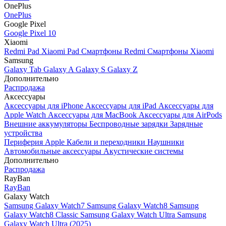
OnePlus
OnePlus
Google Pixel
Google Pixel 10
Xiaomi
Redmi Pad
Xiaomi Pad
Смартфоны Redmi
Смартфоны Xiaomi
Samsung
Galaxy Tab
Galaxy A
Galaxy S
Galaxy Z
Дополнительно
Распродажа
Аксессуары
Аксессуары для iPhone
Аксессуары для iPad
Аксессуары для
Apple Watch
Аксессуары для MacBook
Аксессуары для AirPods
Внешние аккумуляторы
Беспроводные зарядки
Зарядные
устройства
Периферия Apple
Кабели и переходники
Наушники
Автомобильные аксессуары
Акустические системы
Дополнительно
Распродажа
RayBan
RayBan
Galaxy Watch
Samsung Galaxy Watch7
Samsung Galaxy Watch8
Samsung
Galaxy Watch8 Classic
Samsung Galaxy Watch Ultra
Samsung
Galaxy Watch Ultra (2025)