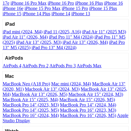
17e
iPhone 16 Pro Max
iPhone 16 Pro
iPhone 16 Plus
iPhone 16
iPhone 16e
iPhone 15 Pro Max
iPhone 15 Pro
iPhone 15 Plus
iPhone 15
iPhone 14 Plus
iPhone 14
iPhone 13
iPad
iPad mini (2024, M4)
iPad 11 (2025, A16)
iPad Air 11" (2025 M3)
iPad Air 11" (2026, M4)
iPad Pro 11" M4 (2024)
iPad Pro 11" M5
(2025)
iPad Air 13" (2025, M3)
iPad Air 13" (2026, M4)
iPad Pro
13" M5 (2025)
iPad Pro 13" M4 (2024)
AirPods
AirPods 4
AirPods Pro 2
AirPods Pro 3
AirPods Max
Mac
MacBook Neo (A18 Pro)
Mac mini (2024, M4)
MacBook Air 13"
(2020, M1)
Macbook Air 13" (2024, M3)
MacBook Air 13" (2025,
M4)
MacBook Air 13″ (2026, M5)
Macbook Air 15" (2024, M3)
MacBook Air 15" (2025, M4)
MacBook Air 15″ (2026, M5)
MacBook Pro 14" (2023, M3)
MacBook Pro 14″ (2024, M4)
MacBook Pro 14″ (2025, M5)
MacBook Pro 16" (2023, M3)
MacBook Pro 16″ (2024, M4)
MacBook Pro 16" (2026, M5)
Apple
Studio Display