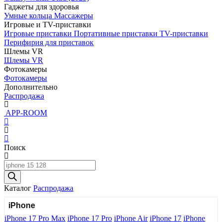
Гаджеты для здоровья
Умные кольца
Массажеры
Игровые и TV-приставки
Игровые приставки
Портативные приставки
TV-приставки
Перифирия для приставок
Шлемы VR
Шлемы VR
Фотокамеры
Фотокамеры
Дополнительно
Распродажа
APP-ROOM
Поиск
Поиск
товаров
Каталог
Распродажа
iPhone
iPhone 17 Pro Max
iPhone 17 Pro
iPhone Air
iPhone 17
iPhone