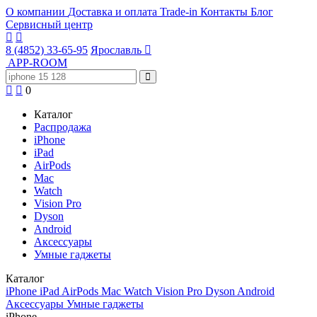
О компании
Доставка и оплата
Trade-in
Контакты
Блог
Сервисный центр
8 (4852) 33-65-95
Ярославль
APP-ROOM
0
Каталог
Распродажа
iPhone
iPad
AirPods
Mac
Watch
Vision Pro
Dyson
Android
Аксессуары
Умные гаджеты
Каталог
iPhone
iPad
AirPods
Mac
Watch
Vision Pro
Dyson
Android
Аксессуары
Умные гаджеты
iPhone