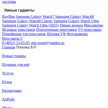
системы
Умные гаджеты
RayBan
Samsung Galaxy Watch7
Samsung Galaxy Watch8
Samsung Galaxy Watch8 Classic
Samsung Galaxy Watch Ultra
Samsung Galaxy Watch Ultra (2025)
Умные кольца
Массажеры
Игровые приставки
Портативные приставки
TV-приставки
Перифирия для приставок
Шлемы VR
Фотокамеры
Ярославль
8 (4852) 33-65-95
app-room@yandex.ru
Главная
Техника Б/У
Новые товары
Подарки для неё
Услуги
Dyson
Распродажа
AirPods
iPhone