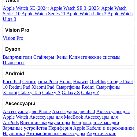
Watch
Apple Watch SE (2024)
Apple Watch SE 3 (2025)
Apple Watch
Series 10
Apple Watch Series 11
Apple Watch Ultra 2
Apple Watch
Ultra 3
Vision Pro
Vision Pro
Dyson
Выпрямители
Стайлеры
Фены
Климатические системы
Пылесосы
Android
Poco Pad
Смартфоны Poco
Honor
Huawei
OnePlus
Google Pixel
10
Redmi Pad
Xiaomi Pad
Смартфоны Redmi
Смартфоны
Xiaomi
Galaxy Tab
Galaxy A
Galaxy S
Galaxy Z
Аксессуары
Аксессуары для iPhone
Аксессуары для iPad
Аксессуары для
Apple Watch
Аксессуары для MacBook
Аксессуары для
AirPods
Внешние аккумуляторы
Беспроводные зарядки
Зарядные устройства
Периферия Apple
Кабели и переходники
Наушники
Автомобильные аксессуары
Акустические