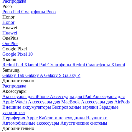
Распродажа
Poco
Poco Pad
Смартфоны Poco
Honor
Honor
Huawei
Huawei
OnePlus
OnePlus
Google Pixel
Google Pixel 10
Xiaomi
Redmi Pad
Xiaomi Pad
Смартфоны Redmi
Смартфоны Xiaomi
Samsung
Galaxy Tab
Galaxy A
Galaxy S
Galaxy Z
Дополнительно
Распродажа
Аксессуары
Аксессуары для iPhone
Аксессуары для iPad
Аксессуары для
Apple Watch
Аксессуары для MacBook
Аксессуары для AirPods
Внешние аккумуляторы
Беспроводные зарядки
Зарядные
устройства
Периферия Apple
Кабели и переходники
Наушники
Автомобильные аксессуары
Акустические системы
Дополнительно