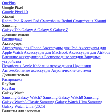
OnePlus
Google Pixel
Google Pixel 10
Xiaomi
Redmi Pad
Xiaomi Pad
Смартфоны Redmi
Смартфоны Xiaomi
Samsung
Galaxy Tab
Galaxy A
Galaxy S
Galaxy Z
Дополнительно
Распродажа
Аксессуары
Аксессуары для iPhone
Аксессуары для iPad
Аксессуары для
Apple Watch
Аксессуары для MacBook
Аксессуары для AirPods
Внешние аккумуляторы
Беспроводные зарядки
Зарядные
устройства
Периферия Apple
Кабели и переходники
Наушники
Автомобильные аксессуары
Акустические системы
Дополнительно
Распродажа
RayBan
RayBan
Galaxy Watch
Samsung Galaxy Watch7
Samsung Galaxy Watch8
Samsung
Galaxy Watch8 Classic
Samsung Galaxy Watch Ultra
Samsung
Galaxy Watch Ultra (2025)
Гаджеты для здоровья