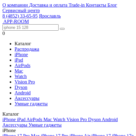
О компании
Доставка и оплата
Trade-in
Контакты
Блог
Сервисный центр
8 (4852) 33-65-95
Ярославль
APP-ROOM
0
Каталог
Распродажа
iPhone
iPad
AirPods
Mac
Watch
Vision Pro
Dyson
Android
Аксессуары
Умные гаджеты
Каталог
iPhone
iPad
AirPods
Mac
Watch
Vision Pro
Dyson
Android
Аксессуары
Умные гаджеты
iPhone
iPhone 17 Pro Max
iPhone 17 Pro
iPhone Air
iPhone 17
iPhone 17e