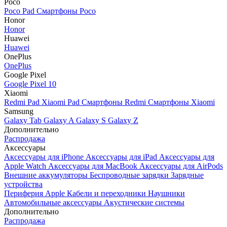
Poco
Poco Pad
Смартфоны Poco
Honor
Honor
Huawei
Huawei
OnePlus
OnePlus
Google Pixel
Google Pixel 10
Xiaomi
Redmi Pad
Xiaomi Pad
Смартфоны Redmi
Смартфоны Xiaomi
Samsung
Galaxy Tab
Galaxy A
Galaxy S
Galaxy Z
Дополнительно
Распродажа
Аксессуары
Аксессуары для iPhone
Аксессуары для iPad
Аксессуары для
Apple Watch
Аксессуары для MacBook
Аксессуары для AirPods
Внешние аккумуляторы
Беспроводные зарядки
Зарядные
устройства
Периферия Apple
Кабели и переходники
Наушники
Автомобильные аксессуары
Акустические системы
Дополнительно
Распродажа