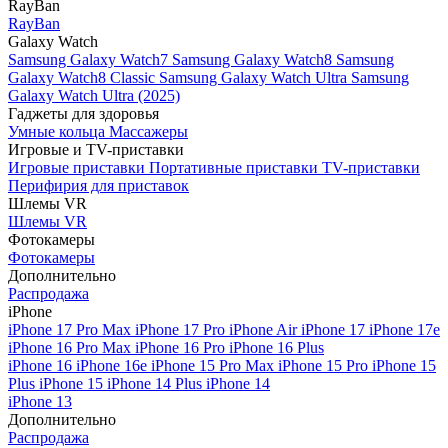
RayBan
RayBan
Galaxy Watch
Samsung Galaxy Watch7
Samsung Galaxy Watch8
Samsung
Galaxy Watch8 Classic
Samsung Galaxy Watch Ultra
Samsung
Galaxy Watch Ultra (2025)
Гаджеты для здоровья
Умные кольца
Массажеры
Игровые и TV-приставки
Игровые приставки
Портативные приставки
TV-приставки
Перифирия для приставок
Шлемы VR
Шлемы VR
Фотокамеры
Фотокамеры
Дополнительно
Распродажа
iPhone
iPhone 17 Pro Max
iPhone 17 Pro
iPhone Air
iPhone 17
iPhone 17e
iPhone 16 Pro Max
iPhone 16 Pro
iPhone 16 Plus
iPhone 16
iPhone 16e
iPhone 15 Pro Max
iPhone 15 Pro
iPhone 15
Plus
iPhone 15
iPhone 14 Plus
iPhone 14
iPhone 13
Дополнительно
Распродажа