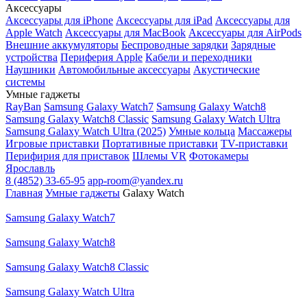
Аксессуары
Аксессуары для iPhone
Аксессуары для iPad
Аксессуары для
Apple Watch
Аксессуары для MacBook
Аксессуары для AirPods
Внешние аккумуляторы
Беспроводные зарядки
Зарядные
устройства
Периферия Apple
Кабели и переходники
Наушники
Автомобильные аксессуары
Акустические
системы
Умные гаджеты
RayBan
Samsung Galaxy Watch7
Samsung Galaxy Watch8
Samsung Galaxy Watch8 Classic
Samsung Galaxy Watch Ultra
Samsung Galaxy Watch Ultra (2025)
Умные кольца
Массажеры
Игровые приставки
Портативные приставки
TV-приставки
Перифирия для приставок
Шлемы VR
Фотокамеры
Ярославль
8 (4852) 33-65-95
app-room@yandex.ru
Главная
Умные гаджеты
Galaxy Watch
Samsung Galaxy Watch7
Samsung Galaxy Watch8
Samsung Galaxy Watch8 Classic
Samsung Galaxy Watch Ultra