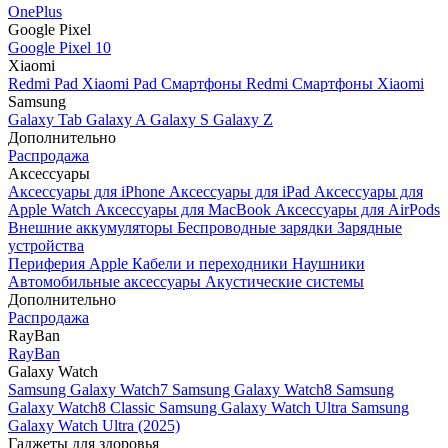
OnePlus
Google Pixel
Google Pixel 10
Xiaomi
Redmi Pad
Xiaomi Pad
Смартфоны Redmi
Смартфоны Xiaomi
Samsung
Galaxy Tab
Galaxy A
Galaxy S
Galaxy Z
Дополнительно
Распродажа
Аксессуары
Аксессуары для iPhone
Аксессуары для iPad
Аксессуары для
Apple Watch
Аксессуары для MacBook
Аксессуары для AirPods
Внешние аккумуляторы
Беспроводные зарядки
Зарядные
устройства
Периферия Apple
Кабели и переходники
Наушники
Автомобильные аксессуары
Акустические системы
Дополнительно
Распродажа
RayBan
RayBan
Galaxy Watch
Samsung Galaxy Watch7
Samsung Galaxy Watch8
Samsung
Galaxy Watch8 Classic
Samsung Galaxy Watch Ultra
Samsung
Galaxy Watch Ultra (2025)
Гаджеты для здоровья