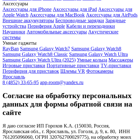
Аксессуары
Аксессуары для iPhone
Аксессуары для iPad
Аксессуары для
Apple Watch
Аксессуары для MacBook
Аксессуары для AirPods
Внешние аккумуляторы
Беспроводные зарядки
Зарядные
устройства
Периферия Apple
Кабели и переходники
Наушники
Автомобильные аксессуары
Акустические
системы
Умные гаджеты
RayBan
Samsung Galaxy Watch7
Samsung Galaxy Watch8
Samsung Galaxy Watch8 Classic
Samsung Galaxy Watch Ultra
Samsung Galaxy Watch Ultra (2025)
Умные кольца
Массажеры
Игровые приставки
Портативные приставки
TV-приставки
Перифирия для приставок
Шлемы VR
Фотокамеры
Ярославль
8 (4852) 33-65-95
app-room@yandex.ru
Согласие на обработку персональных
данных для формы обратной связи на
сайте
Я даю согласие ИП Горохов К.А. (150030, Россия,
Ярославская обл., г. Ярославль, ул. Гоголя, д. 9, к. 80, ИНН
761205096060, ОГРН 320762700029775), на обработку моих