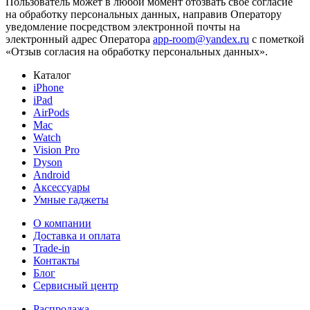
Пользователь может в любой момент отозвать свое согласие
на обработку персональных данных, направив Оператору
уведомление посредством электронной почты на
электронный адрес Оператора
app-room@yandex.ru
с пометкой
«Отзыв согласия на обработку персональных данных».
Каталог
iPhone
iPad
AirPods
Mac
Watch
Vision Pro
Dyson
Android
Аксессуары
Умные гаджеты
О компании
Доставка и оплата
Trade-in
Контакты
Блог
Сервисный центр
Распродажа