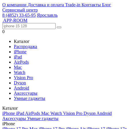
О компании
Доставка и оплата
Trade-in
Контакты
Блог
Сервисный центр
8 (4852) 33-65-95
Ярославль
APP-ROOM
0
Каталог
Распродажа
iPhone
iPad
AirPods
Mac
Watch
Vision Pro
Dyson
Android
Аксессуары
Умные гаджеты
Каталог
iPhone
iPad
AirPods
Mac
Watch
Vision Pro
Dyson
Android
Аксессуары
Умные гаджеты
iPhone
iPhone 17 Pro Max
iPhone 17 Pro
iPhone Air
iPhone 17
iPhone 17e