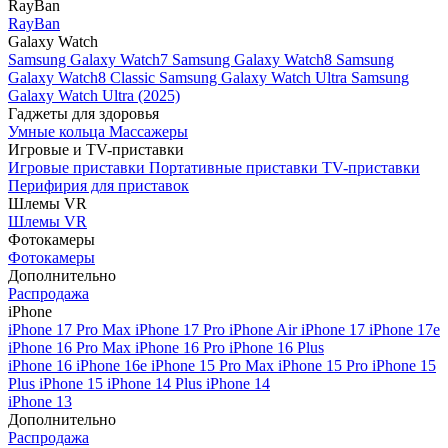
RayBan
RayBan
Galaxy Watch
Samsung Galaxy Watch7
Samsung Galaxy Watch8
Samsung
Galaxy Watch8 Classic
Samsung Galaxy Watch Ultra
Samsung
Galaxy Watch Ultra (2025)
Гаджеты для здоровья
Умные кольца
Массажеры
Игровые и TV-приставки
Игровые приставки
Портативные приставки
TV-приставки
Перифирия для приставок
Шлемы VR
Шлемы VR
Фотокамеры
Фотокамеры
Дополнительно
Распродажа
iPhone
iPhone 17 Pro Max
iPhone 17 Pro
iPhone Air
iPhone 17
iPhone 17e
iPhone 16 Pro Max
iPhone 16 Pro
iPhone 16 Plus
iPhone 16
iPhone 16e
iPhone 15 Pro Max
iPhone 15 Pro
iPhone 15
Plus
iPhone 15
iPhone 14 Plus
iPhone 14
iPhone 13
Дополнительно
Распродажа