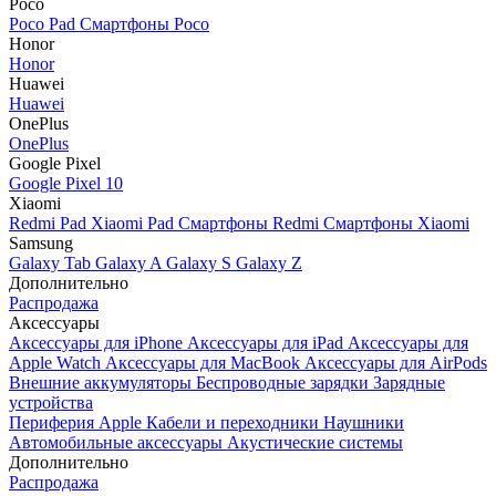
Poco
Poco Pad
Смартфоны Poco
Honor
Honor
Huawei
Huawei
OnePlus
OnePlus
Google Pixel
Google Pixel 10
Xiaomi
Redmi Pad
Xiaomi Pad
Смартфоны Redmi
Смартфоны Xiaomi
Samsung
Galaxy Tab
Galaxy A
Galaxy S
Galaxy Z
Дополнительно
Распродажа
Аксессуары
Аксессуары для iPhone
Аксессуары для iPad
Аксессуары для
Apple Watch
Аксессуары для MacBook
Аксессуары для AirPods
Внешние аккумуляторы
Беспроводные зарядки
Зарядные
устройства
Периферия Apple
Кабели и переходники
Наушники
Автомобильные аксессуары
Акустические системы
Дополнительно
Распродажа