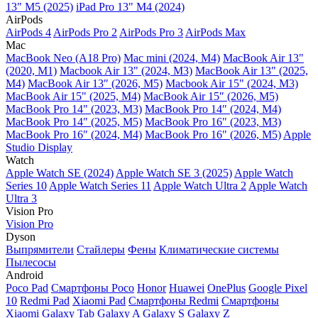
13" M5 (2025)
iPad Pro 13" M4 (2024)
AirPods
AirPods 4
AirPods Pro 2
AirPods Pro 3
AirPods Max
Mac
MacBook Neo (A18 Pro)
Mac mini (2024, M4)
MacBook Air 13"
(2020, M1)
Macbook Air 13" (2024, M3)
MacBook Air 13" (2025,
M4)
MacBook Air 13″ (2026, M5)
Macbook Air 15" (2024, M3)
MacBook Air 15" (2025, M4)
MacBook Air 15″ (2026, M5)
MacBook Pro 14" (2023, M3)
MacBook Pro 14″ (2024, M4)
MacBook Pro 14″ (2025, M5)
MacBook Pro 16" (2023, M3)
MacBook Pro 16″ (2024, M4)
MacBook Pro 16" (2026, M5)
Apple
Studio Display
Watch
Apple Watch SE (2024)
Apple Watch SE 3 (2025)
Apple Watch
Series 10
Apple Watch Series 11
Apple Watch Ultra 2
Apple Watch
Ultra 3
Vision Pro
Vision Pro
Dyson
Выпрямители
Стайлеры
Фены
Климатические системы
Пылесосы
Android
Poco Pad
Смартфоны Poco
Honor
Huawei
OnePlus
Google Pixel
10
Redmi Pad
Xiaomi Pad
Смартфоны Redmi
Смартфоны
Xiaomi
Galaxy Tab
Galaxy A
Galaxy S
Galaxy Z