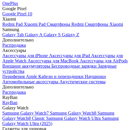
OnePlus
Google Pixel
Google Pixel 10
Xiaomi
Redmi Pad
Xiaomi Pad
Смартфоны Redmi
Смартфоны Xiaomi
Samsung
Galaxy Tab
Galaxy A
Galaxy S
Galaxy Z
Дополнительно
Распродажа
Аксессуары
Аксессуары для iPhone
Аксессуары для iPad
Аксессуары для
Apple Watch
Аксессуары для MacBook
Аксессуары для AirPods
Внешние аккумуляторы
Беспроводные зарядки
Зарядные
устройства
Периферия Apple
Кабели и переходники
Наушники
Автомобильные аксессуары
Акустические системы
Дополнительно
Распродажа
RayBan
RayBan
Galaxy Watch
Samsung Galaxy Watch7
Samsung Galaxy Watch8
Samsung
Galaxy Watch8 Classic
Samsung Galaxy Watch Ultra
Samsung
Galaxy Watch Ultra (2025)
Гаджеты для здоровья