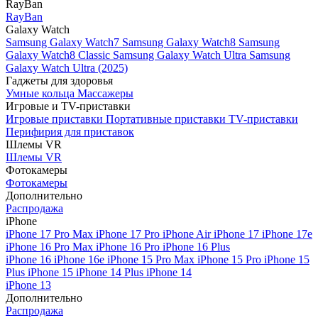
RayBan
RayBan
Galaxy Watch
Samsung Galaxy Watch7
Samsung Galaxy Watch8
Samsung
Galaxy Watch8 Classic
Samsung Galaxy Watch Ultra
Samsung
Galaxy Watch Ultra (2025)
Гаджеты для здоровья
Умные кольца
Массажеры
Игровые и TV-приставки
Игровые приставки
Портативные приставки
TV-приставки
Перифирия для приставок
Шлемы VR
Шлемы VR
Фотокамеры
Фотокамеры
Дополнительно
Распродажа
iPhone
iPhone 17 Pro Max
iPhone 17 Pro
iPhone Air
iPhone 17
iPhone 17e
iPhone 16 Pro Max
iPhone 16 Pro
iPhone 16 Plus
iPhone 16
iPhone 16e
iPhone 15 Pro Max
iPhone 15 Pro
iPhone 15
Plus
iPhone 15
iPhone 14 Plus
iPhone 14
iPhone 13
Дополнительно
Распродажа