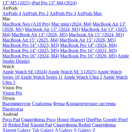
13" M5 (2025)
iPad Pro 13" M4 (2024)
AirPods
AirPods 4
AirPods Pro 2
AirPods Pro 3
AirPods Max
Mac
MacBook Neo (A18 Pro)
Mac mini (2024, M4)
MacBook Air 13"
(2020, M1)
Macbook Air 13" (2024, M3)
MacBook Air 13" (2025,
M4)
MacBook Air 13″ (2026, M5)
Macbook Air 15" (2024, M3)
MacBook Air 15" (2025, M4)
MacBook Air 15″ (2026, M5)
MacBook Pro 14" (2023, M3)
MacBook Pro 14″ (2024, M4)
MacBook Pro 14″ (2025, M5)
MacBook Pro 16" (2023, M3)
MacBook Pro 16″ (2024, M4)
MacBook Pro 16" (2026, M5)
Apple
Studio Display
Watch
Apple Watch SE (2024)
Apple Watch SE 3 (2025)
Apple Watch
Series 10
Apple Watch Series 11
Apple Watch Ultra 2
Apple Watch
Ultra 3
Vision Pro
Vision Pro
Dyson
Выпрямители
Стайлеры
Фены
Климатические системы
Пылесосы
Android
Poco Pad
Смартфоны Poco
Honor
Huawei
OnePlus
Google Pixel
10
Redmi Pad
Xiaomi Pad
Смартфоны Redmi
Смартфоны
Xiaomi
Galaxy Tab
Galaxy A
Galaxy S
Galaxy Z