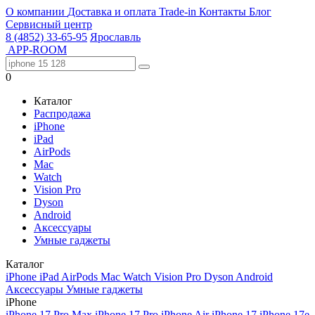
О компании
Доставка и оплата
Trade-in
Контакты
Блог
Сервисный центр
8 (4852) 33-65-95
Ярославль
APP-ROOM
0
Каталог
Распродажа
iPhone
iPad
AirPods
Mac
Watch
Vision Pro
Dyson
Android
Аксессуары
Умные гаджеты
Каталог
iPhone
iPad
AirPods
Mac
Watch
Vision Pro
Dyson
Android
Аксессуары
Умные гаджеты
iPhone
iPhone 17 Pro Max
iPhone 17 Pro
iPhone Air
iPhone 17
iPhone 17e