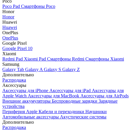
Poco
Poco Pad
Смартфоны Poco
Honor
Honor
Huawei
Huawei
OnePlus
OnePlus
Google Pixel
Google Pixel 10
Xiaomi
Redmi Pad
Xiaomi Pad
Смартфоны Redmi
Смартфоны Xiaomi
Samsung
Galaxy Tab
Galaxy A
Galaxy S
Galaxy Z
Дополнительно
Распродажа
Аксессуары
Аксессуары для iPhone
Аксессуары для iPad
Аксессуары для
Apple Watch
Аксессуары для MacBook
Аксессуары для AirPods
Внешние аккумуляторы
Беспроводные зарядки
Зарядные
устройства
Периферия Apple
Кабели и переходники
Наушники
Автомобильные аксессуары
Акустические системы
Дополнительно
Распродажа