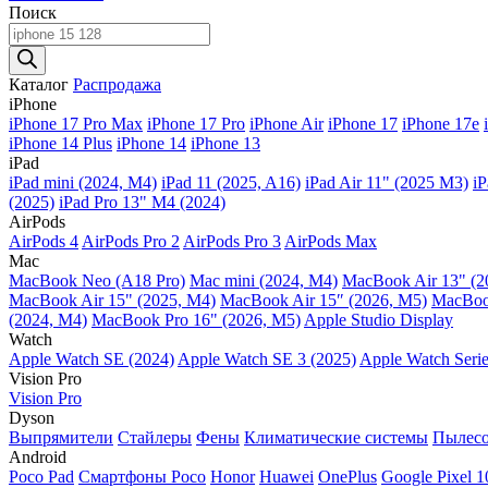
Поиск
Поиск
товаров
Каталог
Распродажа
iPhone
iPhone 17 Pro Max
iPhone 17 Pro
iPhone Air
iPhone 17
iPhone 17e
iPhone 14 Plus
iPhone 14
iPhone 13
iPad
iPad mini (2024, M4)
iPad 11 (2025, A16)
iPad Air 11" (2025 M3)
iP
(2025)
iPad Pro 13" M4 (2024)
AirPods
AirPods 4
AirPods Pro 2
AirPods Pro 3
AirPods Max
Mac
MacBook Neo (A18 Pro)
Mac mini (2024, M4)
MacBook Air 13" (2
MacBook Air 15" (2025, M4)
MacBook Air 15″ (2026, M5)
MacBook
(2024, M4)
MacBook Pro 16" (2026, M5)
Apple Studio Display
Watch
Apple Watch SE (2024)
Apple Watch SE 3 (2025)
Apple Watch Serie
Vision Pro
Vision Pro
Dyson
Выпрямители
Стайлеры
Фены
Климатические системы
Пылес
Android
Poco Pad
Смартфоны Poco
Honor
Huawei
OnePlus
Google Pixel 1