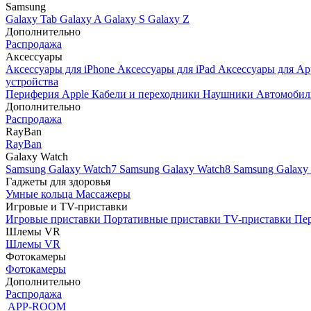
Samsung
Galaxy Tab
Galaxy A
Galaxy S
Galaxy Z
Дополнительно
Распродажа
Аксессуары
Аксессуары для iPhone
Аксессуары для iPad
Аксессуары для Ap
устройства
Периферия Apple
Кабели и переходники
Наушники
Автомобил
Дополнительно
Распродажа
RayBan
RayBan
Galaxy Watch
Samsung Galaxy Watch7
Samsung Galaxy Watch8
Samsung Galaxy 
Гаджеты для здоровья
Умные кольца
Массажеры
Игровые и TV-приставки
Игровые приставки
Портативные приставки
TV-приставки
Пер
Шлемы VR
Шлемы VR
Фотокамеры
Фотокамеры
Дополнительно
Распродажа
APP-ROOM