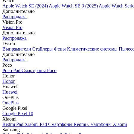
Watch
Apple Watch SE (2024)
Apple Watch SE 3 (2025)
Apple Watch Seri
Дополнительно
Распродажа
Vision Pro
Vision Pro
Дополнительно
Распродажа
Dyson
Выпрямители
Стайлеры
Фены
Климатические системы
Пылес
Дополнительно
Распродажа
Poco
Poco Pad
Смартфоны Poco
Honor
Honor
Huawei
Huawei
OnePlus
OnePlus
Google Pixel
Google Pixel 10
Xiaomi
Redmi Pad
Xiaomi Pad
Смартфоны Redmi
Смартфоны Xiaomi
Samsung