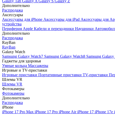
Galaxy Tab
Galaxy A
Galaxy S
Galaxy Z
Дополнительно
Распродажа
Аксессуары
Аксессуары для iPhone
Аксессуары для iPad
Аксессуары для Ap
устройства
Периферия Apple
Кабели и переходники
Наушники
Автомобил
Дополнительно
Распродажа
RayBan
RayBan
Galaxy Watch
Samsung Galaxy Watch7
Samsung Galaxy Watch8
Samsung Galaxy 
Гаджеты для здоровья
Умные кольца
Массажеры
Игровые и TV-приставки
Игровые приставки
Портативные приставки
TV-приставки
Пер
Шлемы VR
Шлемы VR
Фотокамеры
Фотокамеры
Дополнительно
Распродажа
iPhone
iPhone 17 Pro Max
iPhone 17 Pro
iPhone Air
iPhone 17
iPhone 17e