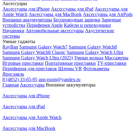
Аксессуары
Аксессуары для iPhone
Аксессуары для iPad
Аксессуары для
Apple Watch
Аксессуары для MacBook
Аксессуары для AirPods
Внешние аккумуляторы
Беспроводные зарядки
Зарядные
устройства
Периферия Apple
Кабели и переходники
Наушники
Автомобильные аксессуары
Акустические
системы
Умные гаджеты
RayBan
Samsung Galaxy Watch7
Samsung Galaxy Watch8
Samsung Galaxy Watch8 Classic
Samsung Galaxy Watch Ultra
Samsung Galaxy Watch Ultra (2025)
Умные кольца
Массажеры
Игровые приставки
Портативные приставки
TV-приставки
Перифирия для приставок
Шлемы VR
Фотокамеры
Ярославль
8 (4852) 33-65-95
app-room@yandex.ru
Главная
Аксессуары
Внешние аккумуляторы
Аксессуары для iPhone
Аксессуары для iPad
Аксессуары для Apple Watch
Аксессуары для MacBook