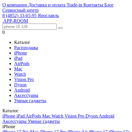
О компании
Доставка и оплата
Trade-in
Контакты
Блог
Сервисный центр
8 (4852) 33-65-95
Ярославль
APP-ROOM
0
Каталог
Распродажа
iPhone
iPad
AirPods
Mac
Watch
Vision Pro
Dyson
Android
Аксессуары
Умные гаджеты
Каталог
iPhone
iPad
AirPods
Mac
Watch
Vision Pro
Dyson
Android
Аксессуары
Умные гаджеты
iPhone
iPhone 17 Pro Max
iPhone 17 Pro
iPhone Air
iPhone 17
iPhone 17e