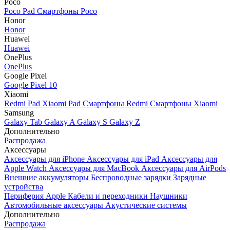
Poco
Poco Pad
Смартфоны Poco
Honor
Honor
Huawei
Huawei
OnePlus
OnePlus
Google Pixel
Google Pixel 10
Xiaomi
Redmi Pad
Xiaomi Pad
Смартфоны Redmi
Смартфоны Xiaomi
Samsung
Galaxy Tab
Galaxy A
Galaxy S
Galaxy Z
Дополнительно
Распродажа
Аксессуары
Аксессуары для iPhone
Аксессуары для iPad
Аксессуары для
Apple Watch
Аксессуары для MacBook
Аксессуары для AirPods
Внешние аккумуляторы
Беспроводные зарядки
Зарядные
устройства
Периферия Apple
Кабели и переходники
Наушники
Автомобильные аксессуары
Акустические системы
Дополнительно
Распродажа