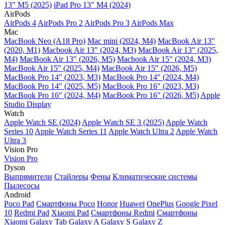
13" M5 (2025)
iPad Pro 13" M4 (2024)
AirPods
AirPods 4
AirPods Pro 2
AirPods Pro 3
AirPods Max
Mac
MacBook Neo (A18 Pro)
Mac mini (2024, M4)
MacBook Air 13"
(2020, M1)
Macbook Air 13" (2024, M3)
MacBook Air 13" (2025,
M4)
MacBook Air 13″ (2026, M5)
Macbook Air 15" (2024, M3)
MacBook Air 15" (2025, M4)
MacBook Air 15″ (2026, M5)
MacBook Pro 14" (2023, M3)
MacBook Pro 14″ (2024, M4)
MacBook Pro 14″ (2025, M5)
MacBook Pro 16" (2023, M3)
MacBook Pro 16″ (2024, M4)
MacBook Pro 16" (2026, M5)
Apple
Studio Display
Watch
Apple Watch SE (2024)
Apple Watch SE 3 (2025)
Apple Watch
Series 10
Apple Watch Series 11
Apple Watch Ultra 2
Apple Watch
Ultra 3
Vision Pro
Vision Pro
Dyson
Выпрямители
Стайлеры
Фены
Климатические системы
Пылесосы
Android
Poco Pad
Смартфоны Poco
Honor
Huawei
OnePlus
Google Pixel
10
Redmi Pad
Xiaomi Pad
Смартфоны Redmi
Смартфоны
Xiaomi
Galaxy Tab
Galaxy A
Galaxy S
Galaxy Z