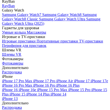
RayBan
RayBan
Galaxy Watch
Samsung Galaxy Watch7
Samsung Galaxy Watch8
Samsung
Galaxy Watch8 Classic
Samsung Galaxy Watch Ultra
Samsung
Galaxy Watch Ultra (2025)
Гаджеты для здоровья
Умные кольца
Массажеры
Игровые и TV-приставки
Игровые приставки
Портативные приставки
TV-приставки
Перифирия для приставок
Шлемы VR
Шлемы VR
Фотокамеры
Фотокамеры
Дополнительно
Распродажа
iPhone
iPhone 17 Pro Max
iPhone 17 Pro
iPhone Air
iPhone 17
iPhone 17e
iPhone 16 Pro Max
iPhone 16 Pro
iPhone 16 Plus
iPhone 16
iPhone 16e
iPhone 15 Pro Max
iPhone 15 Pro
iPhone 15
Plus
iPhone 15
iPhone 14 Plus
iPhone 14
iPhone 13
Дополнительно
Распродажа