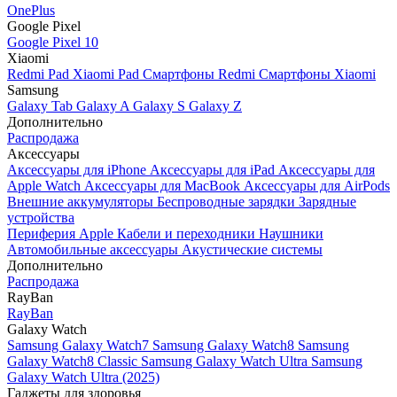
OnePlus
Google Pixel
Google Pixel 10
Xiaomi
Redmi Pad
Xiaomi Pad
Смартфоны Redmi
Смартфоны Xiaomi
Samsung
Galaxy Tab
Galaxy A
Galaxy S
Galaxy Z
Дополнительно
Распродажа
Аксессуары
Аксессуары для iPhone
Аксессуары для iPad
Аксессуары для
Apple Watch
Аксессуары для MacBook
Аксессуары для AirPods
Внешние аккумуляторы
Беспроводные зарядки
Зарядные
устройства
Периферия Apple
Кабели и переходники
Наушники
Автомобильные аксессуары
Акустические системы
Дополнительно
Распродажа
RayBan
RayBan
Galaxy Watch
Samsung Galaxy Watch7
Samsung Galaxy Watch8
Samsung
Galaxy Watch8 Classic
Samsung Galaxy Watch Ultra
Samsung
Galaxy Watch Ultra (2025)
Гаджеты для здоровья