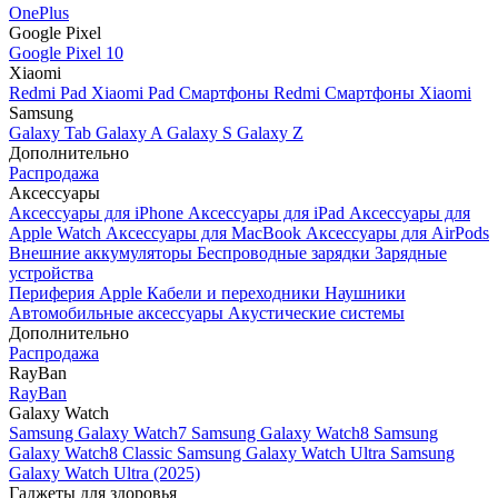
OnePlus
Google Pixel
Google Pixel 10
Xiaomi
Redmi Pad
Xiaomi Pad
Смартфоны Redmi
Смартфоны Xiaomi
Samsung
Galaxy Tab
Galaxy A
Galaxy S
Galaxy Z
Дополнительно
Распродажа
Аксессуары
Аксессуары для iPhone
Аксессуары для iPad
Аксессуары для
Apple Watch
Аксессуары для MacBook
Аксессуары для AirPods
Внешние аккумуляторы
Беспроводные зарядки
Зарядные
устройства
Периферия Apple
Кабели и переходники
Наушники
Автомобильные аксессуары
Акустические системы
Дополнительно
Распродажа
RayBan
RayBan
Galaxy Watch
Samsung Galaxy Watch7
Samsung Galaxy Watch8
Samsung
Galaxy Watch8 Classic
Samsung Galaxy Watch Ultra
Samsung
Galaxy Watch Ultra (2025)
Гаджеты для здоровья