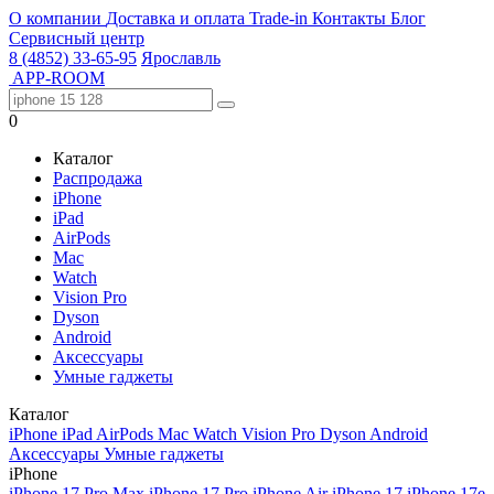
О компании
Доставка и оплата
Trade-in
Контакты
Блог
Сервисный центр
8 (4852) 33-65-95
Ярославль
APP-ROOM
0
Каталог
Распродажа
iPhone
iPad
AirPods
Mac
Watch
Vision Pro
Dyson
Android
Аксессуары
Умные гаджеты
Каталог
iPhone
iPad
AirPods
Mac
Watch
Vision Pro
Dyson
Android
Аксессуары
Умные гаджеты
iPhone
iPhone 17 Pro Max
iPhone 17 Pro
iPhone Air
iPhone 17
iPhone 17e