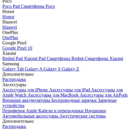
Poco
Poco Pad
Смартфоны Poco
Honor
Honor
Huawei
Huawei
OnePlus
OnePlus
Google Pixel
Google Pixel 10
Xiaomi
Redmi Pad
Xiaomi Pad
Смартфоны Redmi
Смартфоны Xiaomi
Samsung
Galaxy Tab
Galaxy A
Galaxy S
Galaxy Z
Дополнительно
Распродажа
Аксессуары
Аксессуары для iPhone
Аксессуары для iPad
Аксессуары для
Apple Watch
Аксессуары для MacBook
Аксессуары для AirPods
Внешние аккумуляторы
Беспроводные зарядки
Зарядные
устройства
Периферия Apple
Кабели и переходники
Наушники
Автомобильные аксессуары
Акустические системы
Дополнительно
Распродажа