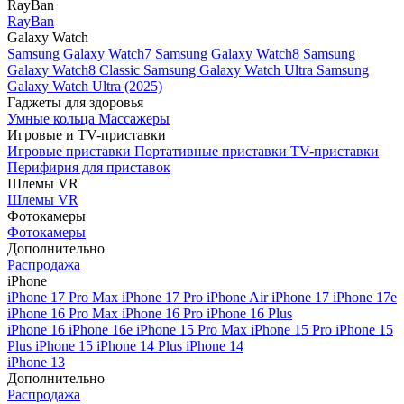
RayBan
RayBan
Galaxy Watch
Samsung Galaxy Watch7
Samsung Galaxy Watch8
Samsung
Galaxy Watch8 Classic
Samsung Galaxy Watch Ultra
Samsung
Galaxy Watch Ultra (2025)
Гаджеты для здоровья
Умные кольца
Массажеры
Игровые и TV-приставки
Игровые приставки
Портативные приставки
TV-приставки
Перифирия для приставок
Шлемы VR
Шлемы VR
Фотокамеры
Фотокамеры
Дополнительно
Распродажа
iPhone
iPhone 17 Pro Max
iPhone 17 Pro
iPhone Air
iPhone 17
iPhone 17e
iPhone 16 Pro Max
iPhone 16 Pro
iPhone 16 Plus
iPhone 16
iPhone 16e
iPhone 15 Pro Max
iPhone 15 Pro
iPhone 15
Plus
iPhone 15
iPhone 14 Plus
iPhone 14
iPhone 13
Дополнительно
Распродажа