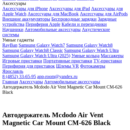
Аксессуары
Аксессуары для iPhone
Аксессуары для iPad
Аксессуары для
Apple Watch
Аксессуары для MacBook
Аксессуары для AirPods
Внешние аккумуляторы
Беспроводные зарядки
Зарядные
устройства
Периферия Apple
Кабели и переходники
Наушники
Автомобильные аксессуары
Акустические
системы
Умные гаджеты
RayBan
Samsung Galaxy Watch7
Samsung Galaxy Watch8
Samsung Galaxy Watch8 Classic
Samsung Galaxy Watch Ultra
Samsung Galaxy Watch Ultra (2025)
Умные кольца
Массажеры
Игровые приставки
Портативные приставки
TV-приставки
Перифирия для приставок
Шлемы VR
Фотокамеры
Ярославль
8 (4852) 33-65-95
app-room@yandex.ru
Главная
Аксессуары
Автомобильные аксессуары
Автодержатель Mcdodo Air Vent Magnetic Car Mount CM-626
Black
Автодержатель Mcdodo Air Vent
Magnetic Car Mount CM-626 Black