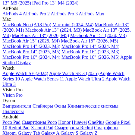
13" M5 (2025)
iPad Pro 13" M4 (2024)
AirPods
AirPods 4
AirPods Pro 2
AirPods Pro 3
AirPods Max
Mac
MacBook Neo (A18 Pro)
Mac mini (2024, M4)
MacBook Air 13"
(2020, M1)
Macbook Air 13" (2024, M3)
MacBook Air 13" (2025,
M4)
MacBook Air 13″ (2026, M5)
Macbook Air 15" (2024, M3)
MacBook Air 15" (2025, M4)
MacBook Air 15″ (2026, M5)
MacBook Pro 14" (2023, M3)
MacBook Pro 14″ (2024, M4)
MacBook Pro 14″ (2025, M5)
MacBook Pro 16" (2023, M3)
MacBook Pro 16″ (2024, M4)
MacBook Pro 16" (2026, M5)
Apple
Studio Display
Watch
Apple Watch SE (2024)
Apple Watch SE 3 (2025)
Apple Watch
Series 10
Apple Watch Series 11
Apple Watch Ultra 2
Apple Watch
Ultra 3
Vision Pro
Vision Pro
Dyson
Выпрямители
Стайлеры
Фены
Климатические системы
Пылесосы
Android
Poco Pad
Смартфоны Poco
Honor
Huawei
OnePlus
Google Pixel
10
Redmi Pad
Xiaomi Pad
Смартфоны Redmi
Смартфоны
Xiaomi
Galaxy Tab
Galaxy A
Galaxy S
Galaxy Z