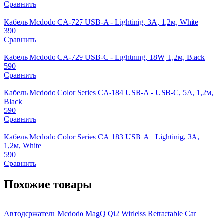
Сравнить
Кабель Mcdodo CA-727 USB-A - Lightinig, 3A, 1,2м, White
390
Сравнить
Кабель Mcdodo CA-729 USB-C - Lightning, 18W, 1,2м, Black
590
Сравнить
Кабель Mcdodo Color Series CA-184 USB-A - USB-C, 5A, 1,2м,
Black
590
Сравнить
Кабель Mcdodo Color Series CA-183 USB-A - Lightinig, 3A,
1,2м, White
590
Сравнить
Похожие товары
Автодержатель Mcdodo MagQ Qi2 Wirlelss Retractable Car
Б