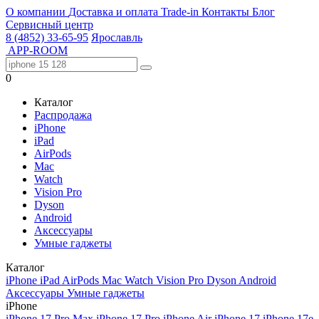
О компании
Доставка и оплата
Trade-in
Контакты
Блог
Сервисный центр
8 (4852) 33-65-95
Ярославль
APP-ROOM
0
Каталог
Распродажа
iPhone
iPad
AirPods
Mac
Watch
Vision Pro
Dyson
Android
Аксессуары
Умные гаджеты
Каталог
iPhone
iPad
AirPods
Mac
Watch
Vision Pro
Dyson
Android
Аксессуары
Умные гаджеты
iPhone
iPhone 17 Pro Max
iPhone 17 Pro
iPhone Air
iPhone 17
iPhone 17e