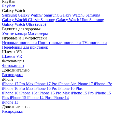
RayBan
RayBan
Galaxy Watch
Samsung Galaxy Watch7
Samsung Galaxy Watch8
Samsung
Galaxy Watch8 Classic
Samsung Galaxy Watch Ultra
Samsung
Galaxy Watch Ultra (2025)
Гаджеты для здоровья
Умные кольца
Массажеры
Игровые и TV-приставки
Игровые приставки
Портативные приставки
TV-приставки
Перифирия для приставок
Шлемы VR
Шлемы VR
Фотокамеры
Фотокамеры
Дополнительно
Распродажа
iPhone
iPhone 17 Pro Max
iPhone 17 Pro
iPhone Air
iPhone 17
iPhone 17e
iPhone 16 Pro Max
iPhone 16 Pro
iPhone 16 Plus
iPhone 16
iPhone 16e
iPhone 15 Pro Max
iPhone 15 Pro
iPhone 15
Plus
iPhone 15
iPhone 14 Plus
iPhone 14
iPhone 13
Дополнительно
Распродажа