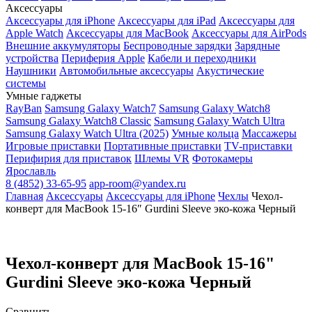
Аксессуары
Аксессуары для iPhone
Аксессуары для iPad
Аксессуары для
Apple Watch
Аксессуары для MacBook
Аксессуары для AirPods
Внешние аккумуляторы
Беспроводные зарядки
Зарядные
устройства
Периферия Apple
Кабели и переходники
Наушники
Автомобильные аксессуары
Акустические
системы
Умные гаджеты
RayBan
Samsung Galaxy Watch7
Samsung Galaxy Watch8
Samsung Galaxy Watch8 Classic
Samsung Galaxy Watch Ultra
Samsung Galaxy Watch Ultra (2025)
Умные кольца
Массажеры
Игровые приставки
Портативные приставки
TV-приставки
Перифирия для приставок
Шлемы VR
Фотокамеры
Ярославль
8 (4852) 33-65-95
app-room@yandex.ru
Главная
Аксессуары
Аксессуары для iPhone
Чехлы
Чехол-
конверт для MacBook 15-16″ Gurdini Sleeve эко-кожа Черный
Чехол-конверт для MacBook 15-16"
Gurdini Sleeve эко-кожа Черный
Сравнить