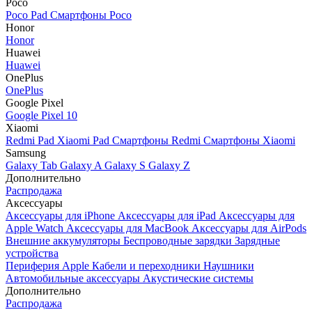
Poco
Poco Pad
Смартфоны Poco
Honor
Honor
Huawei
Huawei
OnePlus
OnePlus
Google Pixel
Google Pixel 10
Xiaomi
Redmi Pad
Xiaomi Pad
Смартфоны Redmi
Смартфоны Xiaomi
Samsung
Galaxy Tab
Galaxy A
Galaxy S
Galaxy Z
Дополнительно
Распродажа
Аксессуары
Аксессуары для iPhone
Аксессуары для iPad
Аксессуары для
Apple Watch
Аксессуары для MacBook
Аксессуары для AirPods
Внешние аккумуляторы
Беспроводные зарядки
Зарядные
устройства
Периферия Apple
Кабели и переходники
Наушники
Автомобильные аксессуары
Акустические системы
Дополнительно
Распродажа