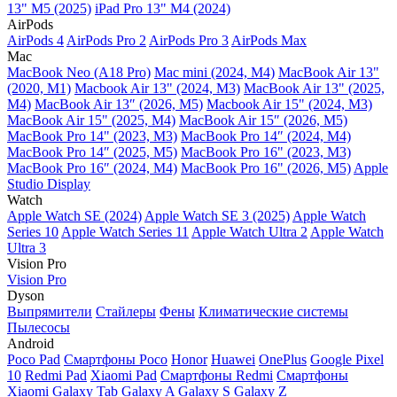
13" M5 (2025)
iPad Pro 13" M4 (2024)
AirPods
AirPods 4
AirPods Pro 2
AirPods Pro 3
AirPods Max
Mac
MacBook Neo (A18 Pro)
Mac mini (2024, M4)
MacBook Air 13"
(2020, M1)
Macbook Air 13" (2024, M3)
MacBook Air 13" (2025,
M4)
MacBook Air 13″ (2026, M5)
Macbook Air 15" (2024, M3)
MacBook Air 15" (2025, M4)
MacBook Air 15″ (2026, M5)
MacBook Pro 14" (2023, M3)
MacBook Pro 14″ (2024, M4)
MacBook Pro 14″ (2025, M5)
MacBook Pro 16" (2023, M3)
MacBook Pro 16″ (2024, M4)
MacBook Pro 16" (2026, M5)
Apple
Studio Display
Watch
Apple Watch SE (2024)
Apple Watch SE 3 (2025)
Apple Watch
Series 10
Apple Watch Series 11
Apple Watch Ultra 2
Apple Watch
Ultra 3
Vision Pro
Vision Pro
Dyson
Выпрямители
Стайлеры
Фены
Климатические системы
Пылесосы
Android
Poco Pad
Смартфоны Poco
Honor
Huawei
OnePlus
Google Pixel
10
Redmi Pad
Xiaomi Pad
Смартфоны Redmi
Смартфоны
Xiaomi
Galaxy Tab
Galaxy A
Galaxy S
Galaxy Z