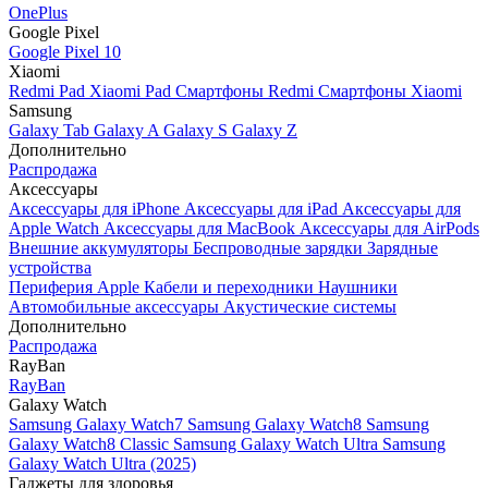
OnePlus
Google Pixel
Google Pixel 10
Xiaomi
Redmi Pad
Xiaomi Pad
Смартфоны Redmi
Смартфоны Xiaomi
Samsung
Galaxy Tab
Galaxy A
Galaxy S
Galaxy Z
Дополнительно
Распродажа
Аксессуары
Аксессуары для iPhone
Аксессуары для iPad
Аксессуары для
Apple Watch
Аксессуары для MacBook
Аксессуары для AirPods
Внешние аккумуляторы
Беспроводные зарядки
Зарядные
устройства
Периферия Apple
Кабели и переходники
Наушники
Автомобильные аксессуары
Акустические системы
Дополнительно
Распродажа
RayBan
RayBan
Galaxy Watch
Samsung Galaxy Watch7
Samsung Galaxy Watch8
Samsung
Galaxy Watch8 Classic
Samsung Galaxy Watch Ultra
Samsung
Galaxy Watch Ultra (2025)
Гаджеты для здоровья