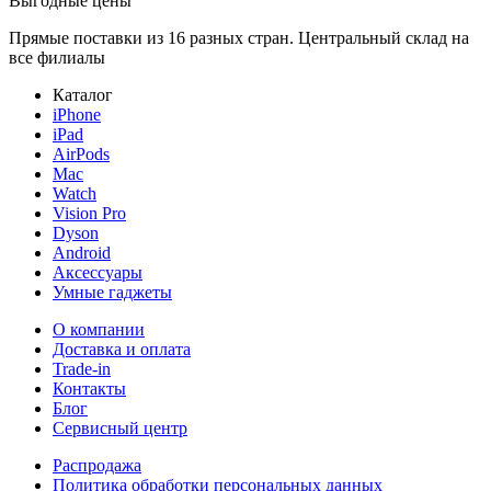
Выгодные цены
Прямые поставки из 16 разных стран. Центральный склад на
все филиалы
Каталог
iPhone
iPad
AirPods
Mac
Watch
Vision Pro
Dyson
Android
Аксессуары
Умные гаджеты
О компании
Доставка и оплата
Trade-in
Контакты
Блог
Сервисный центр
Распродажа
Политика обработки персональных данных