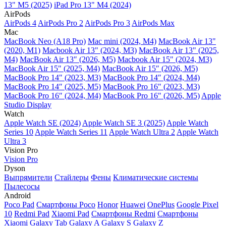
13" M5 (2025)
iPad Pro 13" M4 (2024)
AirPods
AirPods 4
AirPods Pro 2
AirPods Pro 3
AirPods Max
Mac
MacBook Neo (A18 Pro)
Mac mini (2024, M4)
MacBook Air 13"
(2020, M1)
Macbook Air 13" (2024, M3)
MacBook Air 13" (2025,
M4)
MacBook Air 13″ (2026, M5)
Macbook Air 15" (2024, M3)
MacBook Air 15" (2025, M4)
MacBook Air 15″ (2026, M5)
MacBook Pro 14" (2023, M3)
MacBook Pro 14″ (2024, M4)
MacBook Pro 14″ (2025, M5)
MacBook Pro 16" (2023, M3)
MacBook Pro 16″ (2024, M4)
MacBook Pro 16" (2026, M5)
Apple
Studio Display
Watch
Apple Watch SE (2024)
Apple Watch SE 3 (2025)
Apple Watch
Series 10
Apple Watch Series 11
Apple Watch Ultra 2
Apple Watch
Ultra 3
Vision Pro
Vision Pro
Dyson
Выпрямители
Стайлеры
Фены
Климатические системы
Пылесосы
Android
Poco Pad
Смартфоны Poco
Honor
Huawei
OnePlus
Google Pixel
10
Redmi Pad
Xiaomi Pad
Смартфоны Redmi
Смартфоны
Xiaomi
Galaxy Tab
Galaxy A
Galaxy S
Galaxy Z