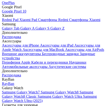
OnePlus
Google Pixel
Google Pixel 10
Xiaomi
Redmi Pad
Xiaomi Pad
Смартфоны Redmi
Смартфоны Xiaomi
Samsung
Galaxy Tab
Galaxy A
Galaxy S
Galaxy Z
Дополнительно
Распродажа
Аксессуары
Аксессуары для iPhone
Аксессуары для iPad
Аксессуары для
Apple Watch
Аксессуары для MacBook
Аксессуары для AirPods
Внешние аккумуляторы
Беспроводные зарядки
Зарядные
устройства
Периферия Apple
Кабели и переходники
Наушники
Автомобильные аксессуары
Акустические системы
Дополнительно
Распродажа
RayBan
RayBan
Galaxy Watch
Samsung Galaxy Watch7
Samsung Galaxy Watch8
Samsung
Galaxy Watch8 Classic
Samsung Galaxy Watch Ultra
Samsung
Galaxy Watch Ultra (2025)
Гаджеты для здоровья