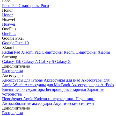
Poco
Poco Pad
Смартфоны Poco
Honor
Honor
Huawei
Huawei
OnePlus
OnePlus
Google Pixel
Google Pixel 10
Xiaomi
Redmi Pad
Xiaomi Pad
Смартфоны Redmi
Смартфоны Xiaomi
Samsung
Galaxy Tab
Galaxy A
Galaxy S
Galaxy Z
Дополнительно
Распродажа
Аксессуары
Аксессуары для iPhone
Аксессуары для iPad
Аксессуары для
Apple Watch
Аксессуары для MacBook
Аксессуары для AirPods
Внешние аккумуляторы
Беспроводные зарядки
Зарядные
устройства
Периферия Apple
Кабели и переходники
Наушники
Автомобильные аксессуары
Акустические системы
Дополнительно
Распродажа