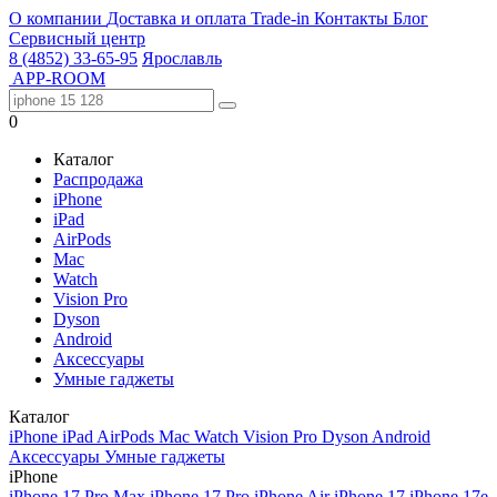
О компании
Доставка и оплата
Trade-in
Контакты
Блог
Сервисный центр
8 (4852) 33-65-95
Ярославль
APP-ROOM
0
Каталог
Распродажа
iPhone
iPad
AirPods
Mac
Watch
Vision Pro
Dyson
Android
Аксессуары
Умные гаджеты
Каталог
iPhone
iPad
AirPods
Mac
Watch
Vision Pro
Dyson
Android
Аксессуары
Умные гаджеты
iPhone
iPhone 17 Pro Max
iPhone 17 Pro
iPhone Air
iPhone 17
iPhone 17e