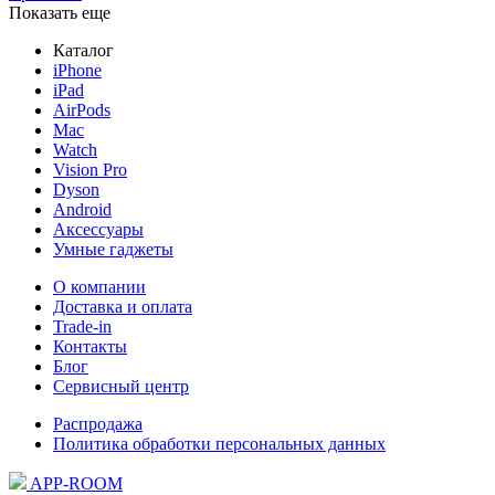
Показать еще
Каталог
iPhone
iPad
AirPods
Mac
Watch
Vision Pro
Dyson
Android
Аксессуары
Умные гаджеты
О компании
Доставка и оплата
Trade-in
Контакты
Блог
Сервисный центр
Распродажа
Политика обработки персональных данных
APP-ROOM