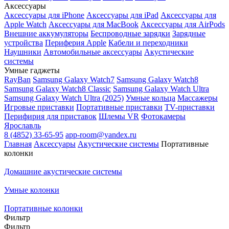
Аксессуары
Аксессуары для iPhone
Аксессуары для iPad
Аксессуары для
Apple Watch
Аксессуары для MacBook
Аксессуары для AirPods
Внешние аккумуляторы
Беспроводные зарядки
Зарядные
устройства
Периферия Apple
Кабели и переходники
Наушники
Автомобильные аксессуары
Акустические
системы
Умные гаджеты
RayBan
Samsung Galaxy Watch7
Samsung Galaxy Watch8
Samsung Galaxy Watch8 Classic
Samsung Galaxy Watch Ultra
Samsung Galaxy Watch Ultra (2025)
Умные кольца
Массажеры
Игровые приставки
Портативные приставки
TV-приставки
Перифирия для приставок
Шлемы VR
Фотокамеры
Ярославль
8 (4852) 33-65-95
app-room@yandex.ru
Главная
Аксессуары
Акустические системы
Портативные
колонки
Домашние акустические системы
Умные колонки
Портативные колонки
Фильтр
Фильтр