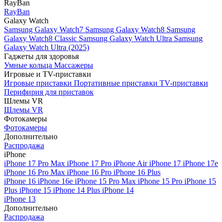
RayBan
RayBan
Galaxy Watch
Samsung Galaxy Watch7
Samsung Galaxy Watch8
Samsung
Galaxy Watch8 Classic
Samsung Galaxy Watch Ultra
Samsung
Galaxy Watch Ultra (2025)
Гаджеты для здоровья
Умные кольца
Массажеры
Игровые и TV-приставки
Игровые приставки
Портативные приставки
TV-приставки
Перифирия для приставок
Шлемы VR
Шлемы VR
Фотокамеры
Фотокамеры
Дополнительно
Распродажа
iPhone
iPhone 17 Pro Max
iPhone 17 Pro
iPhone Air
iPhone 17
iPhone 17e
iPhone 16 Pro Max
iPhone 16 Pro
iPhone 16 Plus
iPhone 16
iPhone 16e
iPhone 15 Pro Max
iPhone 15 Pro
iPhone 15
Plus
iPhone 15
iPhone 14 Plus
iPhone 14
iPhone 13
Дополнительно
Распродажа