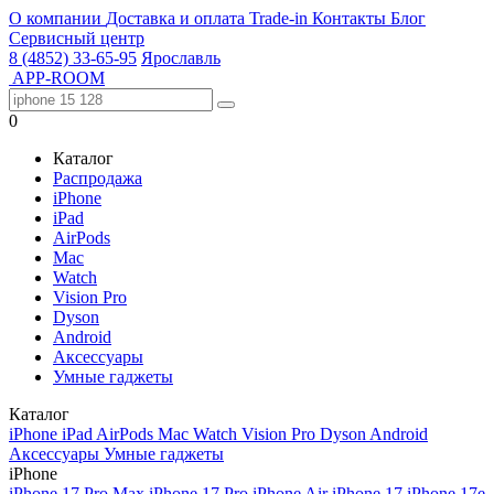
О компании
Доставка и оплата
Trade-in
Контакты
Блог
Сервисный центр
8 (4852) 33-65-95
Ярославль
APP-ROOM
0
Каталог
Распродажа
iPhone
iPad
AirPods
Mac
Watch
Vision Pro
Dyson
Android
Аксессуары
Умные гаджеты
Каталог
iPhone
iPad
AirPods
Mac
Watch
Vision Pro
Dyson
Android
Аксессуары
Умные гаджеты
iPhone
iPhone 17 Pro Max
iPhone 17 Pro
iPhone Air
iPhone 17
iPhone 17e