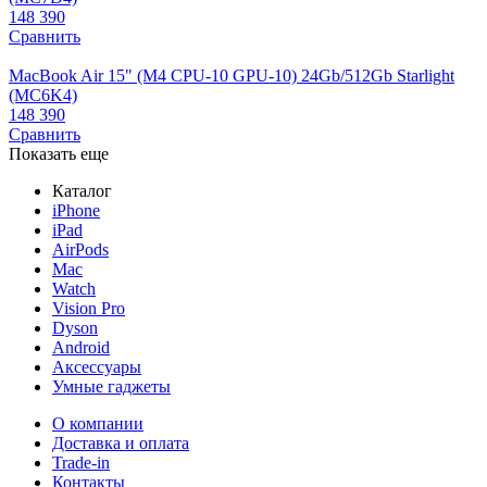
148 390
Сравнить
MacBook Air 15" (M4 CPU-10 GPU-10) 24Gb/512Gb Starlight
(MC6K4)
148 390
Сравнить
Показать еще
Каталог
iPhone
iPad
AirPods
Mac
Watch
Vision Pro
Dyson
Android
Аксессуары
Умные гаджеты
О компании
Доставка и оплата
Trade-in
Контакты