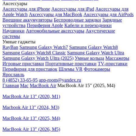
Аксессуары
Аксессуары для iPhone
Аксессуары для iPad
Аксессуары для
Apple Watch
Аксессуары для MacBook
Аксессуары для AirPods
Внешние аккумуляторы
Беспроводные зарядки
Зарядные
устройства
Периферия Apple
Кабели и переходники
Наушники
Автомобильные аксессуары
Акустические
системы
Умные гаджеты
RayBan
Samsung Galaxy Watch7
Samsung Galaxy Watch8
Samsung Galaxy Watch8 Classic
Samsung Galaxy Watch Ultra
Samsung Galaxy Watch Ultra (2025)
Умные кольца
Массажеры
Игровые приставки
Портативные приставки
TV-приставки
Перифирия для приставок
Шлемы VR
Фотокамеры
Ярославль
8 (4852) 33-65-95
app-room@yandex.ru
Главная
Mac
MacBook Air
MacBook Air 15" (2025, M4)
MacBook Air 13" (2020, M1)
Macbook Air 13" (2024, M3)
MacBook Air 13" (2025, M4)
MacBook Air 13″ (2026, M5)