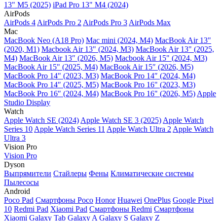
13" M5 (2025)
iPad Pro 13" M4 (2024)
AirPods
AirPods 4
AirPods Pro 2
AirPods Pro 3
AirPods Max
Mac
MacBook Neo (A18 Pro)
Mac mini (2024, M4)
MacBook Air 13"
(2020, M1)
Macbook Air 13" (2024, M3)
MacBook Air 13" (2025,
M4)
MacBook Air 13″ (2026, M5)
Macbook Air 15" (2024, M3)
MacBook Air 15" (2025, M4)
MacBook Air 15″ (2026, M5)
MacBook Pro 14" (2023, M3)
MacBook Pro 14″ (2024, M4)
MacBook Pro 14″ (2025, M5)
MacBook Pro 16" (2023, M3)
MacBook Pro 16″ (2024, M4)
MacBook Pro 16" (2026, M5)
Apple
Studio Display
Watch
Apple Watch SE (2024)
Apple Watch SE 3 (2025)
Apple Watch
Series 10
Apple Watch Series 11
Apple Watch Ultra 2
Apple Watch
Ultra 3
Vision Pro
Vision Pro
Dyson
Выпрямители
Стайлеры
Фены
Климатические системы
Пылесосы
Android
Poco Pad
Смартфоны Poco
Honor
Huawei
OnePlus
Google Pixel
10
Redmi Pad
Xiaomi Pad
Смартфоны Redmi
Смартфоны
Xiaomi
Galaxy Tab
Galaxy A
Galaxy S
Galaxy Z