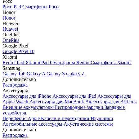
Poco
Poco Pad
Смартфоны Poco
Honor
Honor
Huawei
Huawei
OnePlus
OnePlus
Google Pixel
Google Pixel 10
Xiaomi
Redmi Pad
Xiaomi Pad
Смартфоны Redmi
Смартфоны Xiaomi
Samsung
Galaxy Tab
Galaxy A
Galaxy S
Galaxy Z
Дополнительно
Распродажа
Аксессуары
Аксессуары для iPhone
Аксессуары для iPad
Аксессуары для
Apple Watch
Аксессуары для MacBook
Аксессуары для AirPods
Внешние аккумуляторы
Беспроводные зарядки
Зарядные
устройства
Периферия Apple
Кабели и переходники
Наушники
Автомобильные аксессуары
Акустические системы
Дополнительно
Распродажа