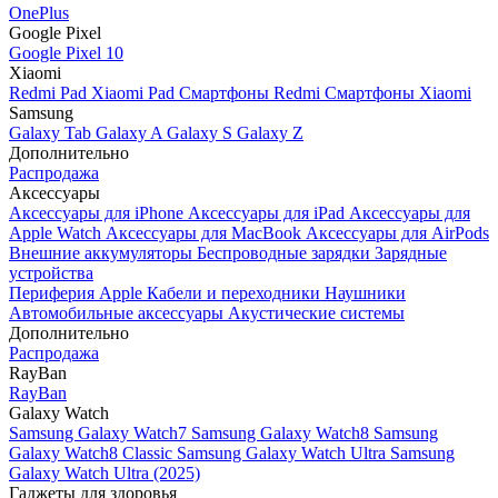
OnePlus
Google Pixel
Google Pixel 10
Xiaomi
Redmi Pad
Xiaomi Pad
Смартфоны Redmi
Смартфоны Xiaomi
Samsung
Galaxy Tab
Galaxy A
Galaxy S
Galaxy Z
Дополнительно
Распродажа
Аксессуары
Аксессуары для iPhone
Аксессуары для iPad
Аксессуары для
Apple Watch
Аксессуары для MacBook
Аксессуары для AirPods
Внешние аккумуляторы
Беспроводные зарядки
Зарядные
устройства
Периферия Apple
Кабели и переходники
Наушники
Автомобильные аксессуары
Акустические системы
Дополнительно
Распродажа
RayBan
RayBan
Galaxy Watch
Samsung Galaxy Watch7
Samsung Galaxy Watch8
Samsung
Galaxy Watch8 Classic
Samsung Galaxy Watch Ultra
Samsung
Galaxy Watch Ultra (2025)
Гаджеты для здоровья