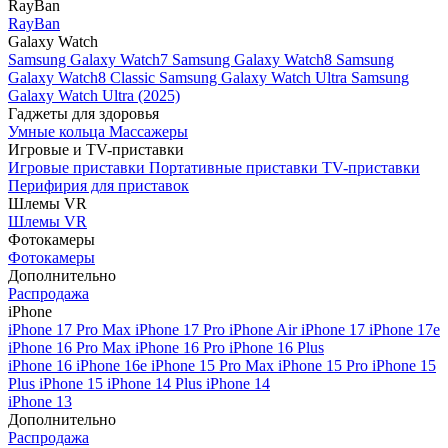
RayBan
RayBan
Galaxy Watch
Samsung Galaxy Watch7
Samsung Galaxy Watch8
Samsung
Galaxy Watch8 Classic
Samsung Galaxy Watch Ultra
Samsung
Galaxy Watch Ultra (2025)
Гаджеты для здоровья
Умные кольца
Массажеры
Игровые и TV-приставки
Игровые приставки
Портативные приставки
TV-приставки
Перифирия для приставок
Шлемы VR
Шлемы VR
Фотокамеры
Фотокамеры
Дополнительно
Распродажа
iPhone
iPhone 17 Pro Max
iPhone 17 Pro
iPhone Air
iPhone 17
iPhone 17e
iPhone 16 Pro Max
iPhone 16 Pro
iPhone 16 Plus
iPhone 16
iPhone 16e
iPhone 15 Pro Max
iPhone 15 Pro
iPhone 15
Plus
iPhone 15
iPhone 14 Plus
iPhone 14
iPhone 13
Дополнительно
Распродажа