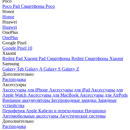
Poco
Poco Pad
Смартфоны Poco
Honor
Honor
Huawei
Huawei
OnePlus
OnePlus
Google Pixel
Google Pixel 10
Xiaomi
Redmi Pad
Xiaomi Pad
Смартфоны Redmi
Смартфоны Xiaomi
Samsung
Galaxy Tab
Galaxy A
Galaxy S
Galaxy Z
Дополнительно
Распродажа
Аксессуары
Аксессуары для iPhone
Аксессуары для iPad
Аксессуары для
Apple Watch
Аксессуары для MacBook
Аксессуары для AirPods
Внешние аккумуляторы
Беспроводные зарядки
Зарядные
устройства
Периферия Apple
Кабели и переходники
Наушники
Автомобильные аксессуары
Акустические системы
Дополнительно
Распродажа