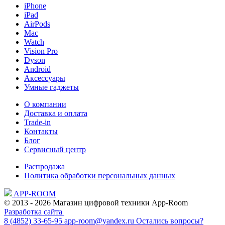
iPhone
iPad
AirPods
Mac
Watch
Vision Pro
Dyson
Android
Аксессуары
Умные гаджеты
О компании
Доставка и оплата
Trade-in
Контакты
Блог
Сервисный центр
Распродажа
Политика обработки персональных данных
APP-ROOM
© 2013 - 2026 Магазин цифровой техники App-Room
Разработка сайта
8 (4852) 33-65-95
app-room@yandex.ru
Остались вопросы?