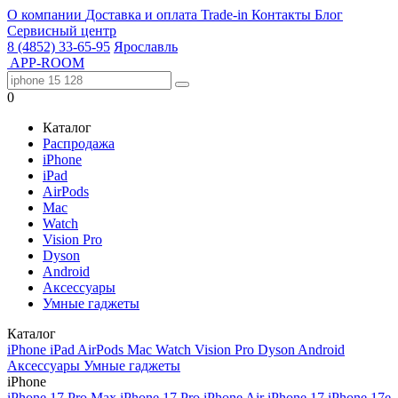
О компании
Доставка и оплата
Trade-in
Контакты
Блог
Сервисный центр
8 (4852) 33-65-95
Ярославль
APP-ROOM
0
Каталог
Распродажа
iPhone
iPad
AirPods
Mac
Watch
Vision Pro
Dyson
Android
Аксессуары
Умные гаджеты
Каталог
iPhone
iPad
AirPods
Mac
Watch
Vision Pro
Dyson
Android
Аксессуары
Умные гаджеты
iPhone
iPhone 17 Pro Max
iPhone 17 Pro
iPhone Air
iPhone 17
iPhone 17e