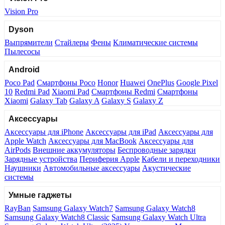
Vision Pro
Dyson
Выпрямители
Стайлеры
Фены
Климатические системы
Пылесосы
Android
Poco Pad
Смартфоны Poco
Honor
Huawei
OnePlus
Google Pixel
10
Redmi Pad
Xiaomi Pad
Смартфоны Redmi
Смартфоны
Xiaomi
Galaxy Tab
Galaxy A
Galaxy S
Galaxy Z
Аксессуары
Аксессуары для iPhone
Аксессуары для iPad
Аксессуары для
Apple Watch
Аксессуары для MacBook
Аксессуары для
AirPods
Внешние аккумуляторы
Беспроводные зарядки
Зарядные устройства
Периферия Apple
Кабели и переходники
Наушники
Автомобильные аксессуары
Акустические
системы
Умные гаджеты
RayBan
Samsung Galaxy Watch7
Samsung Galaxy Watch8
Samsung Galaxy Watch8 Classic
Samsung Galaxy Watch Ultra