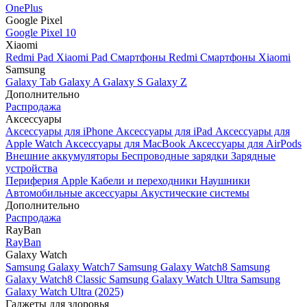
OnePlus
Google Pixel
Google Pixel 10
Xiaomi
Redmi Pad
Xiaomi Pad
Смартфоны Redmi
Смартфоны Xiaomi
Samsung
Galaxy Tab
Galaxy A
Galaxy S
Galaxy Z
Дополнительно
Распродажа
Аксессуары
Аксессуары для iPhone
Аксессуары для iPad
Аксессуары для
Apple Watch
Аксессуары для MacBook
Аксессуары для AirPods
Внешние аккумуляторы
Беспроводные зарядки
Зарядные
устройства
Периферия Apple
Кабели и переходники
Наушники
Автомобильные аксессуары
Акустические системы
Дополнительно
Распродажа
RayBan
RayBan
Galaxy Watch
Samsung Galaxy Watch7
Samsung Galaxy Watch8
Samsung
Galaxy Watch8 Classic
Samsung Galaxy Watch Ultra
Samsung
Galaxy Watch Ultra (2025)
Гаджеты для здоровья