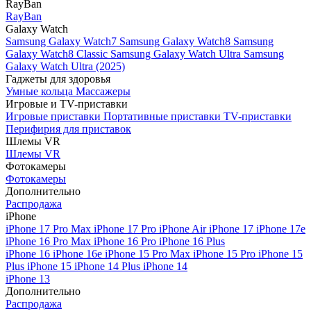
RayBan
RayBan
Galaxy Watch
Samsung Galaxy Watch7
Samsung Galaxy Watch8
Samsung
Galaxy Watch8 Classic
Samsung Galaxy Watch Ultra
Samsung
Galaxy Watch Ultra (2025)
Гаджеты для здоровья
Умные кольца
Массажеры
Игровые и TV-приставки
Игровые приставки
Портативные приставки
TV-приставки
Перифирия для приставок
Шлемы VR
Шлемы VR
Фотокамеры
Фотокамеры
Дополнительно
Распродажа
iPhone
iPhone 17 Pro Max
iPhone 17 Pro
iPhone Air
iPhone 17
iPhone 17e
iPhone 16 Pro Max
iPhone 16 Pro
iPhone 16 Plus
iPhone 16
iPhone 16e
iPhone 15 Pro Max
iPhone 15 Pro
iPhone 15
Plus
iPhone 15
iPhone 14 Plus
iPhone 14
iPhone 13
Дополнительно
Распродажа