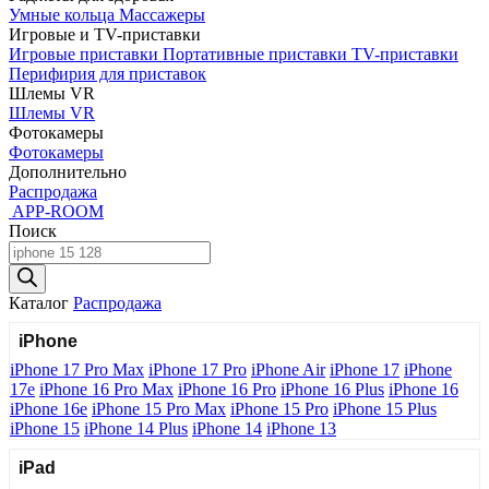
Умные кольца
Массажеры
Игровые и TV-приставки
Игровые приставки
Портативные приставки
TV-приставки
Перифирия для приставок
Шлемы VR
Шлемы VR
Фотокамеры
Фотокамеры
Дополнительно
Распродажа
APP-ROOM
Поиск
Поиск
товаров
Каталог
Распродажа
iPhone
iPhone 17 Pro Max
iPhone 17 Pro
iPhone Air
iPhone 17
iPhone
17e
iPhone 16 Pro Max
iPhone 16 Pro
iPhone 16 Plus
iPhone 16
iPhone 16e
iPhone 15 Pro Max
iPhone 15 Pro
iPhone 15 Plus
iPhone 15
iPhone 14 Plus
iPhone 14
iPhone 13
iPad