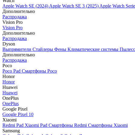
Watch
Apple Watch SE (2024)
Apple Watch SE 3 (2025)
Apple Watch Seri
Дополнительно
Распродажа
Vision Pro
Vision Pro
Дополнительно
Распродажа
Dyson
Выпрямители
Стайлеры
Фены
Климатические системы
Пылес
Дополнительно
Распродажа
Poco
Poco Pad
Смартфоны Poco
Honor
Honor
Huawei
Huawei
OnePlus
OnePlus
Google Pixel
Google Pixel 10
Xiaomi
Redmi Pad
Xiaomi Pad
Смартфоны Redmi
Смартфоны Xiaomi
Samsung