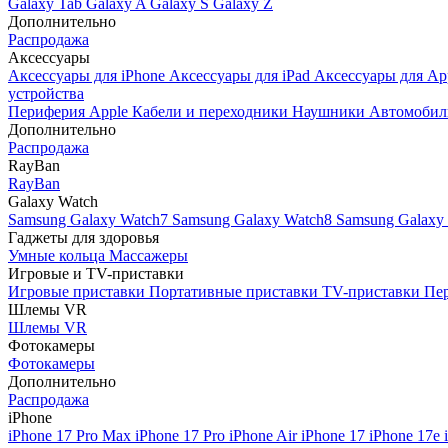
Galaxy Tab
Galaxy A
Galaxy S
Galaxy Z
Дополнительно
Распродажа
Аксессуары
Аксессуары для iPhone
Аксессуары для iPad
Аксессуары для Ap
устройства
Периферия Apple
Кабели и переходники
Наушники
Автомобил
Дополнительно
Распродажа
RayBan
RayBan
Galaxy Watch
Samsung Galaxy Watch7
Samsung Galaxy Watch8
Samsung Galaxy 
Гаджеты для здоровья
Умные кольца
Массажеры
Игровые и TV-приставки
Игровые приставки
Портативные приставки
TV-приставки
Пер
Шлемы VR
Шлемы VR
Фотокамеры
Фотокамеры
Дополнительно
Распродажа
iPhone
iPhone 17 Pro Max
iPhone 17 Pro
iPhone Air
iPhone 17
iPhone 17e