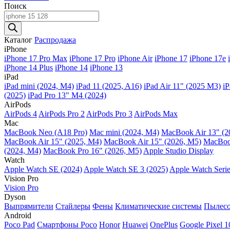
Поиск
Поиск
товаров
Каталог
Распродажа
iPhone
iPhone 17 Pro Max
iPhone 17 Pro
iPhone Air
iPhone 17
iPhone 17e
iPhone 14 Plus
iPhone 14
iPhone 13
iPad
iPad mini (2024, M4)
iPad 11 (2025, A16)
iPad Air 11" (2025 M3)
iP
(2025)
iPad Pro 13" M4 (2024)
AirPods
AirPods 4
AirPods Pro 2
AirPods Pro 3
AirPods Max
Mac
MacBook Neo (A18 Pro)
Mac mini (2024, M4)
MacBook Air 13" (2
MacBook Air 15" (2025, M4)
MacBook Air 15″ (2026, M5)
MacBook
(2024, M4)
MacBook Pro 16" (2026, M5)
Apple Studio Display
Watch
Apple Watch SE (2024)
Apple Watch SE 3 (2025)
Apple Watch Serie
Vision Pro
Vision Pro
Dyson
Выпрямители
Стайлеры
Фены
Климатические системы
Пылес
Android
Poco Pad
Смартфоны Poco
Honor
Huawei
OnePlus
Google Pixel 1