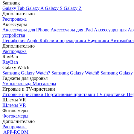
Samsung
Galaxy Tab
Galaxy A
Galaxy S
Galaxy Z
Дополнительно
Распродажа
Аксессуары
Аксессуары для iPhone
Аксессуары для iPad
Аксессуары для Ap
устройства
Периферия Apple
Кабели и переходники
Наушники
Автомобил
Дополнительно
Распродажа
RayBan
RayBan
Galaxy Watch
Samsung Galaxy Watch7
Samsung Galaxy Watch8
Samsung Galaxy 
Гаджеты для здоровья
Умные кольца
Массажеры
Игровые и TV-приставки
Игровые приставки
Портативные приставки
TV-приставки
Пер
Шлемы VR
Шлемы VR
Фотокамеры
Фотокамеры
Дополнительно
Распродажа
APP-ROOM