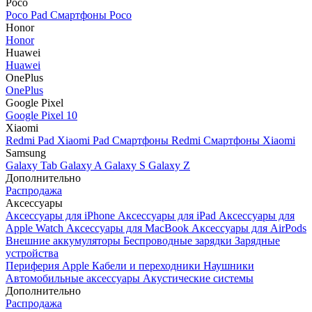
Poco
Poco Pad
Смартфоны Poco
Honor
Honor
Huawei
Huawei
OnePlus
OnePlus
Google Pixel
Google Pixel 10
Xiaomi
Redmi Pad
Xiaomi Pad
Смартфоны Redmi
Смартфоны Xiaomi
Samsung
Galaxy Tab
Galaxy A
Galaxy S
Galaxy Z
Дополнительно
Распродажа
Аксессуары
Аксессуары для iPhone
Аксессуары для iPad
Аксессуары для
Apple Watch
Аксессуары для MacBook
Аксессуары для AirPods
Внешние аккумуляторы
Беспроводные зарядки
Зарядные
устройства
Периферия Apple
Кабели и переходники
Наушники
Автомобильные аксессуары
Акустические системы
Дополнительно
Распродажа