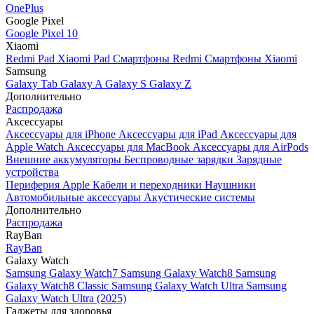
OnePlus
Google Pixel
Google Pixel 10
Xiaomi
Redmi Pad
Xiaomi Pad
Смартфоны Redmi
Смартфоны Xiaomi
Samsung
Galaxy Tab
Galaxy A
Galaxy S
Galaxy Z
Дополнительно
Распродажа
Аксессуары
Аксессуары для iPhone
Аксессуары для iPad
Аксессуары для
Apple Watch
Аксессуары для MacBook
Аксессуары для AirPods
Внешние аккумуляторы
Беспроводные зарядки
Зарядные
устройства
Периферия Apple
Кабели и переходники
Наушники
Автомобильные аксессуары
Акустические системы
Дополнительно
Распродажа
RayBan
RayBan
Galaxy Watch
Samsung Galaxy Watch7
Samsung Galaxy Watch8
Samsung
Galaxy Watch8 Classic
Samsung Galaxy Watch Ultra
Samsung
Galaxy Watch Ultra (2025)
Гаджеты для здоровья