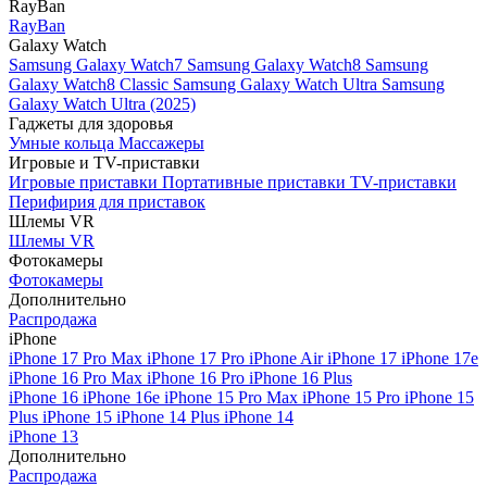
RayBan
RayBan
Galaxy Watch
Samsung Galaxy Watch7
Samsung Galaxy Watch8
Samsung
Galaxy Watch8 Classic
Samsung Galaxy Watch Ultra
Samsung
Galaxy Watch Ultra (2025)
Гаджеты для здоровья
Умные кольца
Массажеры
Игровые и TV-приставки
Игровые приставки
Портативные приставки
TV-приставки
Перифирия для приставок
Шлемы VR
Шлемы VR
Фотокамеры
Фотокамеры
Дополнительно
Распродажа
iPhone
iPhone 17 Pro Max
iPhone 17 Pro
iPhone Air
iPhone 17
iPhone 17e
iPhone 16 Pro Max
iPhone 16 Pro
iPhone 16 Plus
iPhone 16
iPhone 16e
iPhone 15 Pro Max
iPhone 15 Pro
iPhone 15
Plus
iPhone 15
iPhone 14 Plus
iPhone 14
iPhone 13
Дополнительно
Распродажа