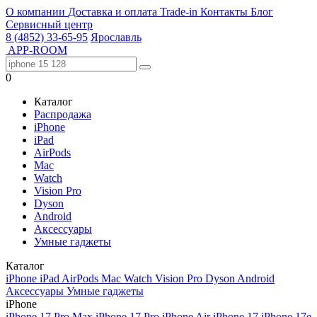
О компании
Доставка и оплата
Trade-in
Контакты
Блог
Сервисный центр
8 (4852) 33-65-95
Ярославль
APP-ROOM
0
Каталог
Распродажа
iPhone
iPad
AirPods
Mac
Watch
Vision Pro
Dyson
Android
Аксессуары
Умные гаджеты
Каталог
iPhone
iPad
AirPods
Mac
Watch
Vision Pro
Dyson
Android
Аксессуары
Умные гаджеты
iPhone
iPhone 17 Pro Max
iPhone 17 Pro
iPhone Air
iPhone 17
iPhone 17e