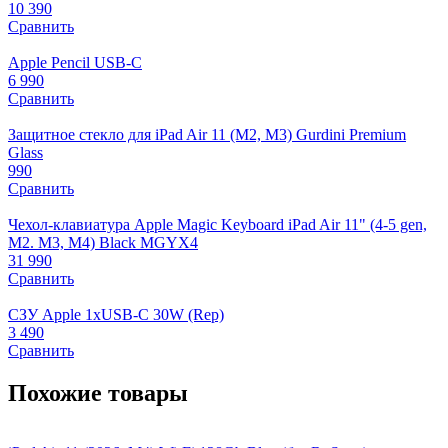
10 390
Сравнить
Apple Pencil USB-C
6 990
Сравнить
Защитное стекло для iPad Air 11 (M2, M3) Gurdini Premium
Glass
990
Сравнить
Чехол-клавиатура Apple Magic Keyboard iPad Air 11" (4-5 gen,
M2. M3, M4) Black MGYX4
31 990
Сравнить
СЗУ Apple 1xUSB-C 30W (Rep)
3 490
Сравнить
Похожие товары