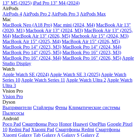
13" M5 (2025)
iPad Pro 13" M4 (2024)
AirPods
AirPods 4
AirPods Pro 2
AirPods Pro 3
AirPods Max
Mac
MacBook Neo (A18 Pro)
Mac mini (2024, M4)
MacBook Air 13"
(2020, M1)
Macbook Air 13" (2024, M3)
MacBook Air 13" (2025,
M4)
MacBook Air 13″ (2026, M5)
Macbook Air 15" (2024, M3)
MacBook Air 15" (2025, M4)
MacBook Air 15″ (2026, M5)
MacBook Pro 14" (2023, M3)
MacBook Pro 14″ (2024, M4)
MacBook Pro 14″ (2025, M5)
MacBook Pro 16" (2023, M3)
MacBook Pro 16″ (2024, M4)
MacBook Pro 16" (2026, M5)
Apple
Studio Display
Watch
Apple Watch SE (2024)
Apple Watch SE 3 (2025)
Apple Watch
Series 10
Apple Watch Series 11
Apple Watch Ultra 2
Apple Watch
Ultra 3
Vision Pro
Vision Pro
Dyson
Выпрямители
Стайлеры
Фены
Климатические системы
Пылесосы
Android
Poco Pad
Смартфоны Poco
Honor
Huawei
OnePlus
Google Pixel
10
Redmi Pad
Xiaomi Pad
Смартфоны Redmi
Смартфоны
Xiaomi
Galaxy Tab
Galaxy A
Galaxy S
Galaxy Z