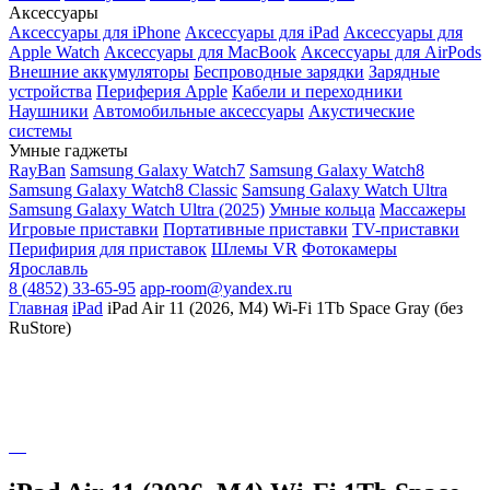
Аксессуары
Аксессуары для iPhone
Аксессуары для iPad
Аксессуары для
Apple Watch
Аксессуары для MacBook
Аксессуары для AirPods
Внешние аккумуляторы
Беспроводные зарядки
Зарядные
устройства
Периферия Apple
Кабели и переходники
Наушники
Автомобильные аксессуары
Акустические
системы
Умные гаджеты
RayBan
Samsung Galaxy Watch7
Samsung Galaxy Watch8
Samsung Galaxy Watch8 Classic
Samsung Galaxy Watch Ultra
Samsung Galaxy Watch Ultra (2025)
Умные кольца
Массажеры
Игровые приставки
Портативные приставки
TV-приставки
Перифирия для приставок
Шлемы VR
Фотокамеры
Ярославль
8 (4852) 33-65-95
app-room@yandex.ru
Главная
iPad
iPad Air 11 (2026, M4) Wi-Fi 1Tb Space Gray (без
RuStore)