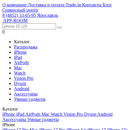
О компании
Доставка и оплата
Trade-in
Контакты
Блог
Сервисный центр
8 (4852) 33-65-95
Ярославль
APP-ROOM
0
Каталог
Распродажа
iPhone
iPad
AirPods
Mac
Watch
Vision Pro
Dyson
Android
Аксессуары
Умные гаджеты
Каталог
iPhone
iPad
AirPods
Mac
Watch
Vision Pro
Dyson
Android
Аксессуары
Умные гаджеты
iPhone
iPhone 17 Pro Max
iPhone 17 Pro
iPhone Air
iPhone 17
iPhone 17e