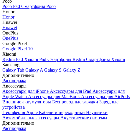
Poco
Poco Pad
Смартфоны Poco
Honor
Honor
Huawei
Huawei
OnePlus
OnePlus
Google Pixel
Google Pixel 10
Xiaomi
Redmi Pad
Xiaomi Pad
Смартфоны Redmi
Смартфоны Xiaomi
Samsung
Galaxy Tab
Galaxy A
Galaxy S
Galaxy Z
Дополнительно
Распродажа
Аксессуары
Аксессуары для iPhone
Аксессуары для iPad
Аксессуары для
Apple Watch
Аксессуары для MacBook
Аксессуары для AirPods
Внешние аккумуляторы
Беспроводные зарядки
Зарядные
устройства
Периферия Apple
Кабели и переходники
Наушники
Автомобильные аксессуары
Акустические системы
Дополнительно
Распродажа