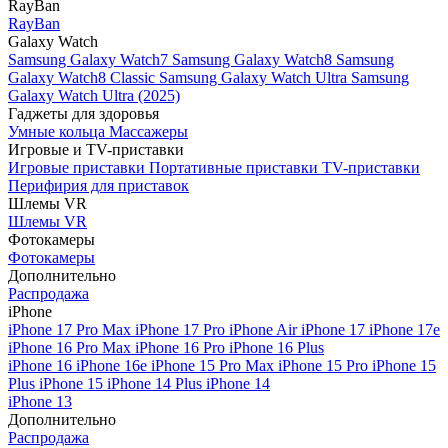
RayBan
RayBan
Galaxy Watch
Samsung Galaxy Watch7
Samsung Galaxy Watch8
Samsung
Galaxy Watch8 Classic
Samsung Galaxy Watch Ultra
Samsung
Galaxy Watch Ultra (2025)
Гаджеты для здоровья
Умные кольца
Массажеры
Игровые и TV-приставки
Игровые приставки
Портативные приставки
TV-приставки
Перифирия для приставок
Шлемы VR
Шлемы VR
Фотокамеры
Фотокамеры
Дополнительно
Распродажа
iPhone
iPhone 17 Pro Max
iPhone 17 Pro
iPhone Air
iPhone 17
iPhone 17e
iPhone 16 Pro Max
iPhone 16 Pro
iPhone 16 Plus
iPhone 16
iPhone 16e
iPhone 15 Pro Max
iPhone 15 Pro
iPhone 15
Plus
iPhone 15
iPhone 14 Plus
iPhone 14
iPhone 13
Дополнительно
Распродажа