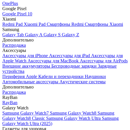
OnePlus
Google Pixel
Google Pixel 10
Xiaomi
Redmi Pad
Xiaomi Pad
Смартфоны Redmi
Смартфоны Xiaomi
Samsung
Galaxy Tab
Galaxy A
Galaxy S
Galaxy Z
Дополнительно
Распродажа
Аксессуары
Аксессуары для iPhone
Аксессуары для iPad
Аксессуары для
Apple Watch
Аксессуары для MacBook
Аксессуары для AirPods
Внешние аккумуляторы
Беспроводные зарядки
Зарядные
устройства
Периферия Apple
Кабели и переходники
Наушники
Автомобильные аксессуары
Акустические системы
Дополнительно
Распродажа
RayBan
RayBan
Galaxy Watch
Samsung Galaxy Watch7
Samsung Galaxy Watch8
Samsung
Galaxy Watch8 Classic
Samsung Galaxy Watch Ultra
Samsung
Galaxy Watch Ultra (2025)
Гаджеты для здоровья