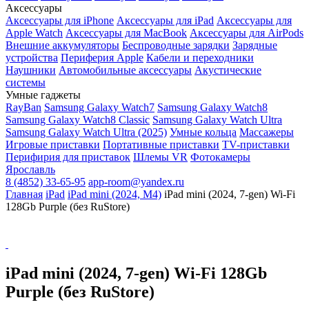
Аксессуары
Аксессуары для iPhone
Аксессуары для iPad
Аксессуары для
Apple Watch
Аксессуары для MacBook
Аксессуары для AirPods
Внешние аккумуляторы
Беспроводные зарядки
Зарядные
устройства
Периферия Apple
Кабели и переходники
Наушники
Автомобильные аксессуары
Акустические
системы
Умные гаджеты
RayBan
Samsung Galaxy Watch7
Samsung Galaxy Watch8
Samsung Galaxy Watch8 Classic
Samsung Galaxy Watch Ultra
Samsung Galaxy Watch Ultra (2025)
Умные кольца
Массажеры
Игровые приставки
Портативные приставки
TV-приставки
Перифирия для приставок
Шлемы VR
Фотокамеры
Ярославль
8 (4852) 33-65-95
app-room@yandex.ru
Главная
iPad
iPad mini (2024, M4)
iPad mini (2024, 7-gen) Wi-Fi
128Gb Purple (без RuStore)
iPad mini (2024, 7-gen) Wi-Fi 128Gb
Purple (без RuStore)