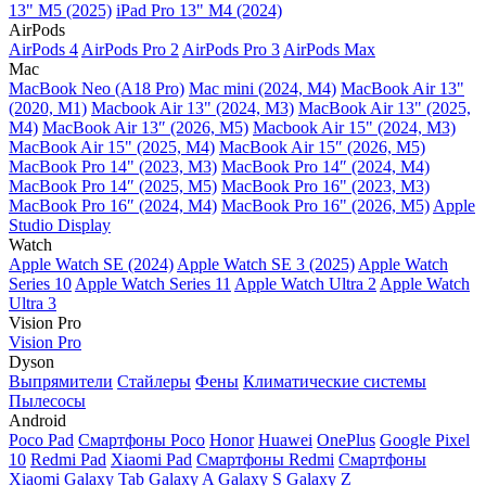
13" M5 (2025)
iPad Pro 13" M4 (2024)
AirPods
AirPods 4
AirPods Pro 2
AirPods Pro 3
AirPods Max
Mac
MacBook Neo (A18 Pro)
Mac mini (2024, M4)
MacBook Air 13"
(2020, M1)
Macbook Air 13" (2024, M3)
MacBook Air 13" (2025,
M4)
MacBook Air 13″ (2026, M5)
Macbook Air 15" (2024, M3)
MacBook Air 15" (2025, M4)
MacBook Air 15″ (2026, M5)
MacBook Pro 14" (2023, M3)
MacBook Pro 14″ (2024, M4)
MacBook Pro 14″ (2025, M5)
MacBook Pro 16" (2023, M3)
MacBook Pro 16″ (2024, M4)
MacBook Pro 16" (2026, M5)
Apple
Studio Display
Watch
Apple Watch SE (2024)
Apple Watch SE 3 (2025)
Apple Watch
Series 10
Apple Watch Series 11
Apple Watch Ultra 2
Apple Watch
Ultra 3
Vision Pro
Vision Pro
Dyson
Выпрямители
Стайлеры
Фены
Климатические системы
Пылесосы
Android
Poco Pad
Смартфоны Poco
Honor
Huawei
OnePlus
Google Pixel
10
Redmi Pad
Xiaomi Pad
Смартфоны Redmi
Смартфоны
Xiaomi
Galaxy Tab
Galaxy A
Galaxy S
Galaxy Z