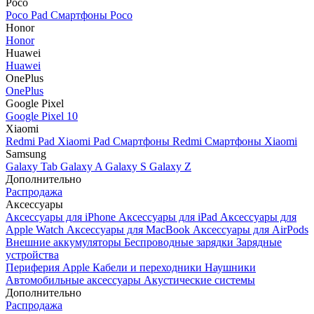
Poco
Poco Pad
Смартфоны Poco
Honor
Honor
Huawei
Huawei
OnePlus
OnePlus
Google Pixel
Google Pixel 10
Xiaomi
Redmi Pad
Xiaomi Pad
Смартфоны Redmi
Смартфоны Xiaomi
Samsung
Galaxy Tab
Galaxy A
Galaxy S
Galaxy Z
Дополнительно
Распродажа
Аксессуары
Аксессуары для iPhone
Аксессуары для iPad
Аксессуары для
Apple Watch
Аксессуары для MacBook
Аксессуары для AirPods
Внешние аккумуляторы
Беспроводные зарядки
Зарядные
устройства
Периферия Apple
Кабели и переходники
Наушники
Автомобильные аксессуары
Акустические системы
Дополнительно
Распродажа