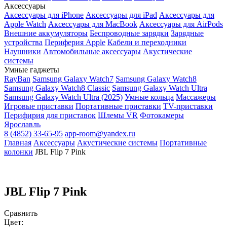
Аксессуары
Аксессуары для iPhone
Аксессуары для iPad
Аксессуары для
Apple Watch
Аксессуары для MacBook
Аксессуары для AirPods
Внешние аккумуляторы
Беспроводные зарядки
Зарядные
устройства
Периферия Apple
Кабели и переходники
Наушники
Автомобильные аксессуары
Акустические
системы
Умные гаджеты
RayBan
Samsung Galaxy Watch7
Samsung Galaxy Watch8
Samsung Galaxy Watch8 Classic
Samsung Galaxy Watch Ultra
Samsung Galaxy Watch Ultra (2025)
Умные кольца
Массажеры
Игровые приставки
Портативные приставки
TV-приставки
Перифирия для приставок
Шлемы VR
Фотокамеры
Ярославль
8 (4852) 33-65-95
app-room@yandex.ru
Главная
Аксессуары
Акустические системы
Портативные
колонки
JBL Flip 7 Pink
JBL Flip 7 Pink
Сравнить
Цвет: