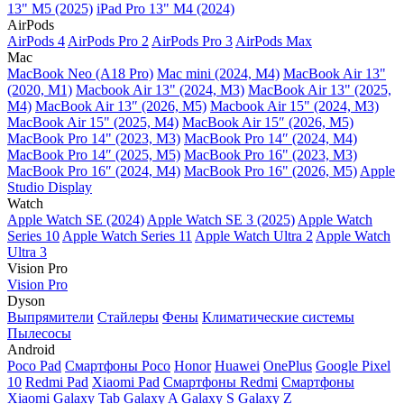
13" M5 (2025)
iPad Pro 13" M4 (2024)
AirPods
AirPods 4
AirPods Pro 2
AirPods Pro 3
AirPods Max
Mac
MacBook Neo (A18 Pro)
Mac mini (2024, M4)
MacBook Air 13"
(2020, M1)
Macbook Air 13" (2024, M3)
MacBook Air 13" (2025,
M4)
MacBook Air 13″ (2026, M5)
Macbook Air 15" (2024, M3)
MacBook Air 15" (2025, M4)
MacBook Air 15″ (2026, M5)
MacBook Pro 14" (2023, M3)
MacBook Pro 14″ (2024, M4)
MacBook Pro 14″ (2025, M5)
MacBook Pro 16" (2023, M3)
MacBook Pro 16″ (2024, M4)
MacBook Pro 16" (2026, M5)
Apple
Studio Display
Watch
Apple Watch SE (2024)
Apple Watch SE 3 (2025)
Apple Watch
Series 10
Apple Watch Series 11
Apple Watch Ultra 2
Apple Watch
Ultra 3
Vision Pro
Vision Pro
Dyson
Выпрямители
Стайлеры
Фены
Климатические системы
Пылесосы
Android
Poco Pad
Смартфоны Poco
Honor
Huawei
OnePlus
Google Pixel
10
Redmi Pad
Xiaomi Pad
Смартфоны Redmi
Смартфоны
Xiaomi
Galaxy Tab
Galaxy A
Galaxy S
Galaxy Z