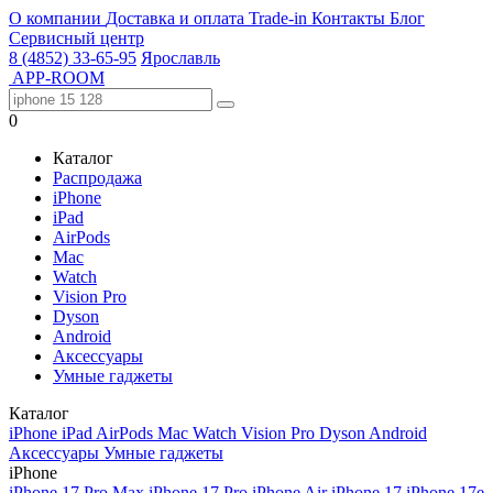
О компании
Доставка и оплата
Trade-in
Контакты
Блог
Сервисный центр
8 (4852) 33-65-95
Ярославль
APP-ROOM
0
Каталог
Распродажа
iPhone
iPad
AirPods
Mac
Watch
Vision Pro
Dyson
Android
Аксессуары
Умные гаджеты
Каталог
iPhone
iPad
AirPods
Mac
Watch
Vision Pro
Dyson
Android
Аксессуары
Умные гаджеты
iPhone
iPhone 17 Pro Max
iPhone 17 Pro
iPhone Air
iPhone 17
iPhone 17e