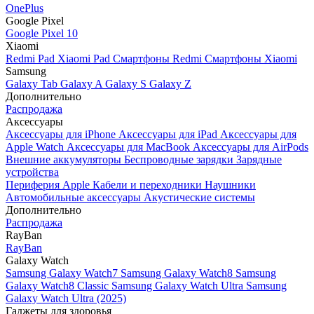
OnePlus
Google Pixel
Google Pixel 10
Xiaomi
Redmi Pad
Xiaomi Pad
Смартфоны Redmi
Смартфоны Xiaomi
Samsung
Galaxy Tab
Galaxy A
Galaxy S
Galaxy Z
Дополнительно
Распродажа
Аксессуары
Аксессуары для iPhone
Аксессуары для iPad
Аксессуары для
Apple Watch
Аксессуары для MacBook
Аксессуары для AirPods
Внешние аккумуляторы
Беспроводные зарядки
Зарядные
устройства
Периферия Apple
Кабели и переходники
Наушники
Автомобильные аксессуары
Акустические системы
Дополнительно
Распродажа
RayBan
RayBan
Galaxy Watch
Samsung Galaxy Watch7
Samsung Galaxy Watch8
Samsung
Galaxy Watch8 Classic
Samsung Galaxy Watch Ultra
Samsung
Galaxy Watch Ultra (2025)
Гаджеты для здоровья