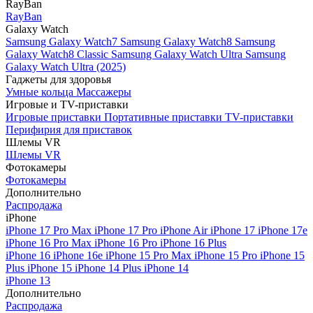
RayBan
RayBan
Galaxy Watch
Samsung Galaxy Watch7
Samsung Galaxy Watch8
Samsung
Galaxy Watch8 Classic
Samsung Galaxy Watch Ultra
Samsung
Galaxy Watch Ultra (2025)
Гаджеты для здоровья
Умные кольца
Массажеры
Игровые и TV-приставки
Игровые приставки
Портативные приставки
TV-приставки
Перифирия для приставок
Шлемы VR
Шлемы VR
Фотокамеры
Фотокамеры
Дополнительно
Распродажа
iPhone
iPhone 17 Pro Max
iPhone 17 Pro
iPhone Air
iPhone 17
iPhone 17e
iPhone 16 Pro Max
iPhone 16 Pro
iPhone 16 Plus
iPhone 16
iPhone 16e
iPhone 15 Pro Max
iPhone 15 Pro
iPhone 15
Plus
iPhone 15
iPhone 14 Plus
iPhone 14
iPhone 13
Дополнительно
Распродажа