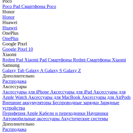
Poco
Poco Pad
Смартфоны Poco
Honor
Honor
Huawei
Huawei
OnePlus
OnePlus
Google Pixel
Google Pixel 10
Xiaomi
Redmi Pad
Xiaomi Pad
Смартфоны Redmi
Смартфоны Xiaomi
Samsung
Galaxy Tab
Galaxy A
Galaxy S
Galaxy Z
Дополнительно
Распродажа
Аксессуары
Аксессуары для iPhone
Аксессуары для iPad
Аксессуары для
Apple Watch
Аксессуары для MacBook
Аксессуары для AirPods
Внешние аккумуляторы
Беспроводные зарядки
Зарядные
устройства
Периферия Apple
Кабели и переходники
Наушники
Автомобильные аксессуары
Акустические системы
Дополнительно
Распродажа