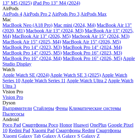
13" M5 (2025)
iPad Pro 13" M4 (2024)
AirPods
AirPods 4
AirPods Pro 2
AirPods Pro 3
AirPods Max
Mac
MacBook Neo (A18 Pro)
Mac mini (2024, M4)
MacBook Air 13"
(2020, M1)
Macbook Air 13" (2024, M3)
MacBook Air 13" (2025,
M4)
MacBook Air 13″ (2026, M5)
Macbook Air 15" (2024, M3)
MacBook Air 15" (2025, M4)
MacBook Air 15″ (2026, M5)
MacBook Pro 14" (2023, M3)
MacBook Pro 14″ (2024, M4)
MacBook Pro 14″ (2025, M5)
MacBook Pro 16" (2023, M3)
MacBook Pro 16″ (2024, M4)
MacBook Pro 16" (2026, M5)
Apple
Studio Display
Watch
Apple Watch SE (2024)
Apple Watch SE 3 (2025)
Apple Watch
Series 10
Apple Watch Series 11
Apple Watch Ultra 2
Apple Watch
Ultra 3
Vision Pro
Vision Pro
Dyson
Выпрямители
Стайлеры
Фены
Климатические системы
Пылесосы
Android
Poco Pad
Смартфоны Poco
Honor
Huawei
OnePlus
Google Pixel
10
Redmi Pad
Xiaomi Pad
Смартфоны Redmi
Смартфоны
Xiaomi
Galaxy Tab
Galaxy A
Galaxy S
Galaxy Z