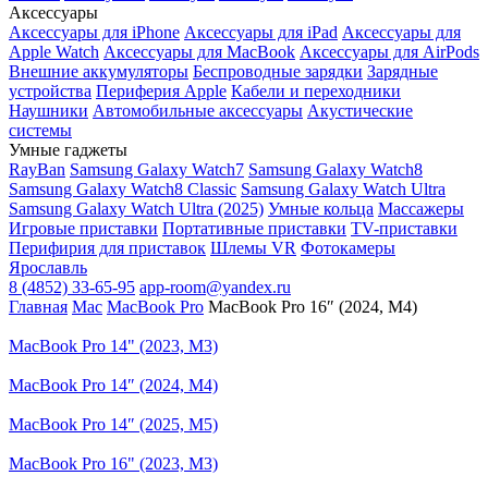
Аксессуары
Аксессуары для iPhone
Аксессуары для iPad
Аксессуары для
Apple Watch
Аксессуары для MacBook
Аксессуары для AirPods
Внешние аккумуляторы
Беспроводные зарядки
Зарядные
устройства
Периферия Apple
Кабели и переходники
Наушники
Автомобильные аксессуары
Акустические
системы
Умные гаджеты
RayBan
Samsung Galaxy Watch7
Samsung Galaxy Watch8
Samsung Galaxy Watch8 Classic
Samsung Galaxy Watch Ultra
Samsung Galaxy Watch Ultra (2025)
Умные кольца
Массажеры
Игровые приставки
Портативные приставки
TV-приставки
Перифирия для приставок
Шлемы VR
Фотокамеры
Ярославль
8 (4852) 33-65-95
app-room@yandex.ru
Главная
Mac
MacBook Pro
MacBook Pro 16″ (2024, M4)
MacBook Pro 14" (2023, M3)
MacBook Pro 14″ (2024, M4)
MacBook Pro 14″ (2025, M5)
MacBook Pro 16" (2023, M3)