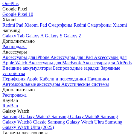
OnePlus
Google Pixel
Google Pixel 10
Xiaomi
Redmi Pad
Xiaomi Pad
Смартфоны Redmi
Смартфоны Xiaomi
Samsung
Galaxy Tab
Galaxy A
Galaxy S
Galaxy Z
Дополнительно
Распродажа
Аксессуары
Аксессуары для iPhone
Аксессуары для iPad
Аксессуары для
Apple Watch
Аксессуары для MacBook
Аксессуары для AirPods
Внешние аккумуляторы
Беспроводные зарядки
Зарядные
устройства
Периферия Apple
Кабели и переходники
Наушники
Автомобильные аксессуары
Акустические системы
Дополнительно
Распродажа
RayBan
RayBan
Galaxy Watch
Samsung Galaxy Watch7
Samsung Galaxy Watch8
Samsung
Galaxy Watch8 Classic
Samsung Galaxy Watch Ultra
Samsung
Galaxy Watch Ultra (2025)
Гаджеты для здоровья