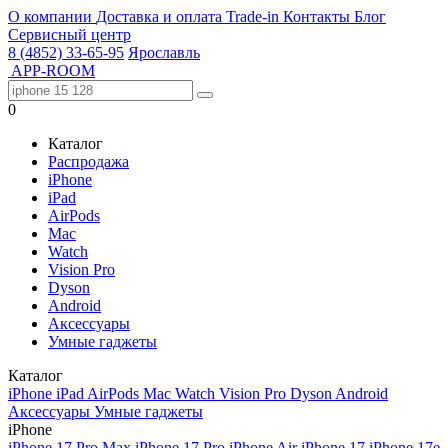
О компании
Доставка и оплата
Trade-in
Контакты
Блог
Сервисный центр
8 (4852) 33-65-95
Ярославль
APP-ROOM
0
Каталог
Распродажа
iPhone
iPad
AirPods
Mac
Watch
Vision Pro
Dyson
Android
Аксессуары
Умные гаджеты
Каталог
iPhone
iPad
AirPods
Mac
Watch
Vision Pro
Dyson
Android
Аксессуары
Умные гаджеты
iPhone
iPhone 17 Pro Max
iPhone 17 Pro
iPhone Air
iPhone 17
iPhone 17e