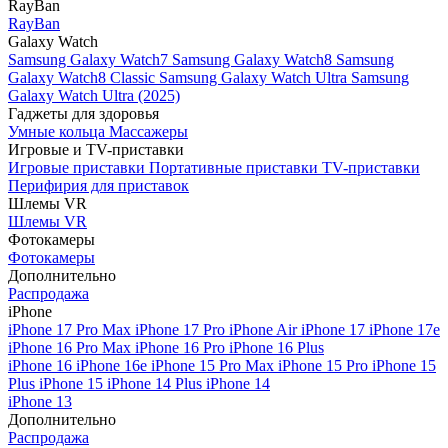
RayBan
RayBan
Galaxy Watch
Samsung Galaxy Watch7
Samsung Galaxy Watch8
Samsung
Galaxy Watch8 Classic
Samsung Galaxy Watch Ultra
Samsung
Galaxy Watch Ultra (2025)
Гаджеты для здоровья
Умные кольца
Массажеры
Игровые и TV-приставки
Игровые приставки
Портативные приставки
TV-приставки
Перифирия для приставок
Шлемы VR
Шлемы VR
Фотокамеры
Фотокамеры
Дополнительно
Распродажа
iPhone
iPhone 17 Pro Max
iPhone 17 Pro
iPhone Air
iPhone 17
iPhone 17e
iPhone 16 Pro Max
iPhone 16 Pro
iPhone 16 Plus
iPhone 16
iPhone 16e
iPhone 15 Pro Max
iPhone 15 Pro
iPhone 15
Plus
iPhone 15
iPhone 14 Plus
iPhone 14
iPhone 13
Дополнительно
Распродажа