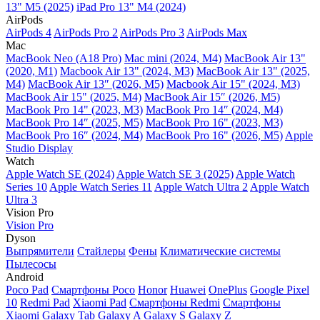
13" M5 (2025)
iPad Pro 13" M4 (2024)
AirPods
AirPods 4
AirPods Pro 2
AirPods Pro 3
AirPods Max
Mac
MacBook Neo (A18 Pro)
Mac mini (2024, M4)
MacBook Air 13"
(2020, M1)
Macbook Air 13" (2024, M3)
MacBook Air 13" (2025,
M4)
MacBook Air 13″ (2026, M5)
Macbook Air 15" (2024, M3)
MacBook Air 15" (2025, M4)
MacBook Air 15″ (2026, M5)
MacBook Pro 14" (2023, M3)
MacBook Pro 14″ (2024, M4)
MacBook Pro 14″ (2025, M5)
MacBook Pro 16" (2023, M3)
MacBook Pro 16″ (2024, M4)
MacBook Pro 16" (2026, M5)
Apple
Studio Display
Watch
Apple Watch SE (2024)
Apple Watch SE 3 (2025)
Apple Watch
Series 10
Apple Watch Series 11
Apple Watch Ultra 2
Apple Watch
Ultra 3
Vision Pro
Vision Pro
Dyson
Выпрямители
Стайлеры
Фены
Климатические системы
Пылесосы
Android
Poco Pad
Смартфоны Poco
Honor
Huawei
OnePlus
Google Pixel
10
Redmi Pad
Xiaomi Pad
Смартфоны Redmi
Смартфоны
Xiaomi
Galaxy Tab
Galaxy A
Galaxy S
Galaxy Z