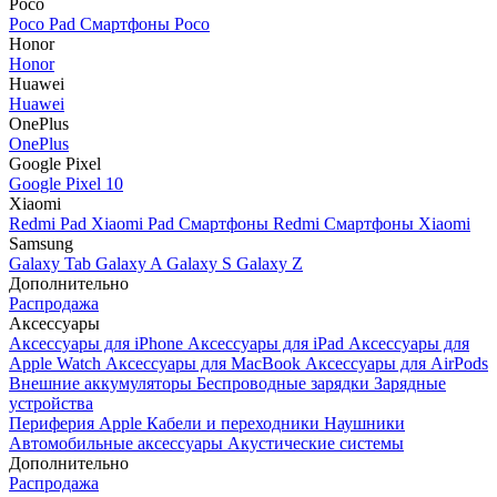
Poco
Poco Pad
Смартфоны Poco
Honor
Honor
Huawei
Huawei
OnePlus
OnePlus
Google Pixel
Google Pixel 10
Xiaomi
Redmi Pad
Xiaomi Pad
Смартфоны Redmi
Смартфоны Xiaomi
Samsung
Galaxy Tab
Galaxy A
Galaxy S
Galaxy Z
Дополнительно
Распродажа
Аксессуары
Аксессуары для iPhone
Аксессуары для iPad
Аксессуары для
Apple Watch
Аксессуары для MacBook
Аксессуары для AirPods
Внешние аккумуляторы
Беспроводные зарядки
Зарядные
устройства
Периферия Apple
Кабели и переходники
Наушники
Автомобильные аксессуары
Акустические системы
Дополнительно
Распродажа