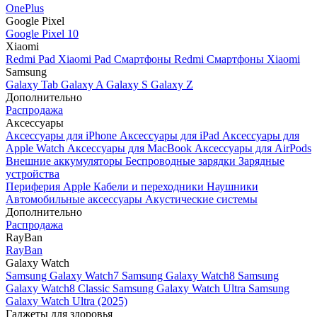
OnePlus
Google Pixel
Google Pixel 10
Xiaomi
Redmi Pad
Xiaomi Pad
Смартфоны Redmi
Смартфоны Xiaomi
Samsung
Galaxy Tab
Galaxy A
Galaxy S
Galaxy Z
Дополнительно
Распродажа
Аксессуары
Аксессуары для iPhone
Аксессуары для iPad
Аксессуары для
Apple Watch
Аксессуары для MacBook
Аксессуары для AirPods
Внешние аккумуляторы
Беспроводные зарядки
Зарядные
устройства
Периферия Apple
Кабели и переходники
Наушники
Автомобильные аксессуары
Акустические системы
Дополнительно
Распродажа
RayBan
RayBan
Galaxy Watch
Samsung Galaxy Watch7
Samsung Galaxy Watch8
Samsung
Galaxy Watch8 Classic
Samsung Galaxy Watch Ultra
Samsung
Galaxy Watch Ultra (2025)
Гаджеты для здоровья