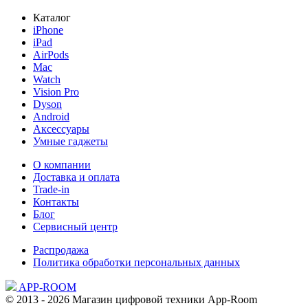
Каталог
iPhone
iPad
AirPods
Mac
Watch
Vision Pro
Dyson
Android
Аксессуары
Умные гаджеты
О компании
Доставка и оплата
Trade-in
Контакты
Блог
Сервисный центр
Распродажа
Политика обработки персональных данных
APP-ROOM
© 2013 - 2026 Магазин цифровой техники App-Room