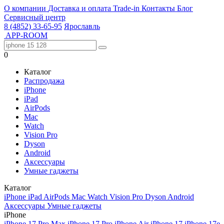
О компании
Доставка и оплата
Trade-in
Контакты
Блог
Сервисный центр
8 (4852) 33-65-95
Ярославль
APP-ROOM
0
Каталог
Распродажа
iPhone
iPad
AirPods
Mac
Watch
Vision Pro
Dyson
Android
Аксессуары
Умные гаджеты
Каталог
iPhone
iPad
AirPods
Mac
Watch
Vision Pro
Dyson
Android
Аксессуары
Умные гаджеты
iPhone
iPhone 17 Pro Max
iPhone 17 Pro
iPhone Air
iPhone 17
iPhone 17e