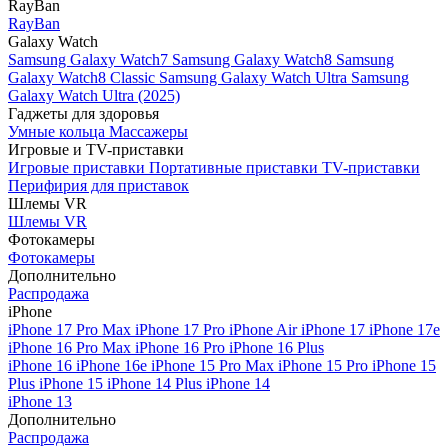
RayBan
RayBan
Galaxy Watch
Samsung Galaxy Watch7
Samsung Galaxy Watch8
Samsung
Galaxy Watch8 Classic
Samsung Galaxy Watch Ultra
Samsung
Galaxy Watch Ultra (2025)
Гаджеты для здоровья
Умные кольца
Массажеры
Игровые и TV-приставки
Игровые приставки
Портативные приставки
TV-приставки
Перифирия для приставок
Шлемы VR
Шлемы VR
Фотокамеры
Фотокамеры
Дополнительно
Распродажа
iPhone
iPhone 17 Pro Max
iPhone 17 Pro
iPhone Air
iPhone 17
iPhone 17e
iPhone 16 Pro Max
iPhone 16 Pro
iPhone 16 Plus
iPhone 16
iPhone 16e
iPhone 15 Pro Max
iPhone 15 Pro
iPhone 15
Plus
iPhone 15
iPhone 14 Plus
iPhone 14
iPhone 13
Дополнительно
Распродажа