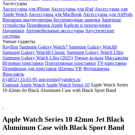
Аксессуары
Аксессуары для iPhone
Аксессуары для iPad
Аксессуары для
Apple Watch
Аксессуары для MacBook
Аксессуары для AirPods
Внешние аккумуляторы
Беспроводные зарядки
Зарядные
устройства
Периферия Apple
Кабели и переходники
Наушники
Автомобильные аксессуары
Акустические
системы
Умные гаджеты
RayBan
Samsung Galaxy Watch7
Samsung Galaxy Watch8
Samsung Galaxy Watch8 Classic
Samsung Galaxy Watch Ultra
Samsung Galaxy Watch Ultra (2025)
Умные кольца
Массажеры
Игровые приставки
Портативные приставки
TV-приставки
Перифирия для приставок
Шлемы VR
Фотокамеры
Ярославль
8 (4852) 33-65-95
app-room@yandex.ru
Главная
Apple Watch
Apple Watch Series 10
Apple Watch Series
10 42mm Jet Black Aluminum Case with Black Sport Band
Apple Watch Series 10 42mm Jet Black
Aluminum Case with Black Sport Band