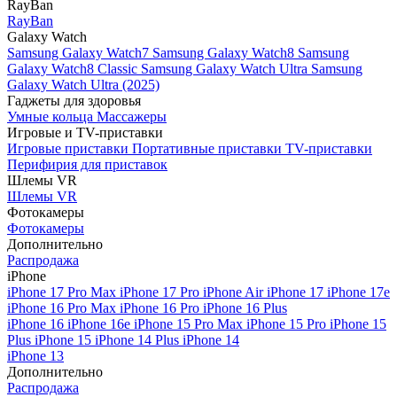
RayBan
RayBan
Galaxy Watch
Samsung Galaxy Watch7
Samsung Galaxy Watch8
Samsung
Galaxy Watch8 Classic
Samsung Galaxy Watch Ultra
Samsung
Galaxy Watch Ultra (2025)
Гаджеты для здоровья
Умные кольца
Массажеры
Игровые и TV-приставки
Игровые приставки
Портативные приставки
TV-приставки
Перифирия для приставок
Шлемы VR
Шлемы VR
Фотокамеры
Фотокамеры
Дополнительно
Распродажа
iPhone
iPhone 17 Pro Max
iPhone 17 Pro
iPhone Air
iPhone 17
iPhone 17e
iPhone 16 Pro Max
iPhone 16 Pro
iPhone 16 Plus
iPhone 16
iPhone 16e
iPhone 15 Pro Max
iPhone 15 Pro
iPhone 15
Plus
iPhone 15
iPhone 14 Plus
iPhone 14
iPhone 13
Дополнительно
Распродажа