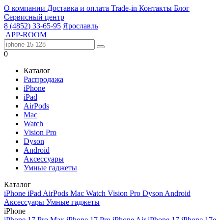
О компании
Доставка и оплата
Trade-in
Контакты
Блог
Сервисный центр
8 (4852) 33-65-95
Ярославль
APP-ROOM
0
Каталог
Распродажа
iPhone
iPad
AirPods
Mac
Watch
Vision Pro
Dyson
Android
Аксессуары
Умные гаджеты
Каталог
iPhone
iPad
AirPods
Mac
Watch
Vision Pro
Dyson
Android
Аксессуары
Умные гаджеты
iPhone
iPhone 17 Pro Max
iPhone 17 Pro
iPhone Air
iPhone 17
iPhone 17e