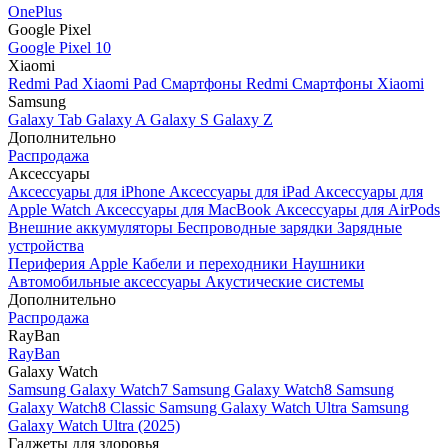
OnePlus
Google Pixel
Google Pixel 10
Xiaomi
Redmi Pad
Xiaomi Pad
Смартфоны Redmi
Смартфоны Xiaomi
Samsung
Galaxy Tab
Galaxy A
Galaxy S
Galaxy Z
Дополнительно
Распродажа
Аксессуары
Аксессуары для iPhone
Аксессуары для iPad
Аксессуары для
Apple Watch
Аксессуары для MacBook
Аксессуары для AirPods
Внешние аккумуляторы
Беспроводные зарядки
Зарядные
устройства
Периферия Apple
Кабели и переходники
Наушники
Автомобильные аксессуары
Акустические системы
Дополнительно
Распродажа
RayBan
RayBan
Galaxy Watch
Samsung Galaxy Watch7
Samsung Galaxy Watch8
Samsung
Galaxy Watch8 Classic
Samsung Galaxy Watch Ultra
Samsung
Galaxy Watch Ultra (2025)
Гаджеты для здоровья