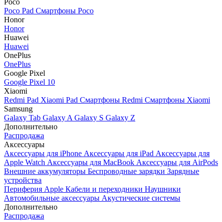
Poco
Poco Pad
Смартфоны Poco
Honor
Honor
Huawei
Huawei
OnePlus
OnePlus
Google Pixel
Google Pixel 10
Xiaomi
Redmi Pad
Xiaomi Pad
Смартфоны Redmi
Смартфоны Xiaomi
Samsung
Galaxy Tab
Galaxy A
Galaxy S
Galaxy Z
Дополнительно
Распродажа
Аксессуары
Аксессуары для iPhone
Аксессуары для iPad
Аксессуары для
Apple Watch
Аксессуары для MacBook
Аксессуары для AirPods
Внешние аккумуляторы
Беспроводные зарядки
Зарядные
устройства
Периферия Apple
Кабели и переходники
Наушники
Автомобильные аксессуары
Акустические системы
Дополнительно
Распродажа