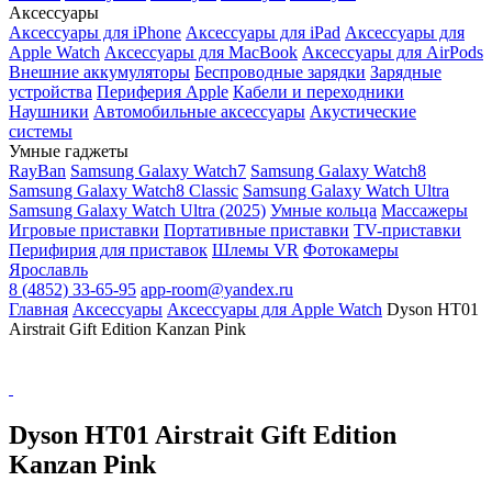
Аксессуары
Аксессуары для iPhone
Аксессуары для iPad
Аксессуары для
Apple Watch
Аксессуары для MacBook
Аксессуары для AirPods
Внешние аккумуляторы
Беспроводные зарядки
Зарядные
устройства
Периферия Apple
Кабели и переходники
Наушники
Автомобильные аксессуары
Акустические
системы
Умные гаджеты
RayBan
Samsung Galaxy Watch7
Samsung Galaxy Watch8
Samsung Galaxy Watch8 Classic
Samsung Galaxy Watch Ultra
Samsung Galaxy Watch Ultra (2025)
Умные кольца
Массажеры
Игровые приставки
Портативные приставки
TV-приставки
Перифирия для приставок
Шлемы VR
Фотокамеры
Ярославль
8 (4852) 33-65-95
app-room@yandex.ru
Главная
Аксессуары
Аксессуары для Apple Watch
Dyson HT01
Airstrait Gift Edition Kanzan Pink
Dyson HT01 Airstrait Gift Edition
Kanzan Pink