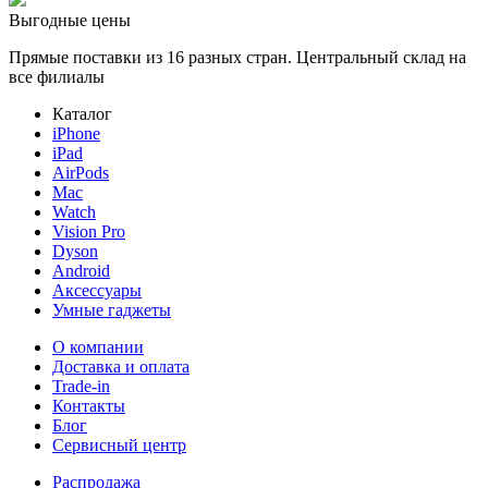
Выгодные цены
Прямые поставки из 16 разных стран. Центральный склад на
все филиалы
Каталог
iPhone
iPad
AirPods
Mac
Watch
Vision Pro
Dyson
Android
Аксессуары
Умные гаджеты
О компании
Доставка и оплата
Trade-in
Контакты
Блог
Сервисный центр
Распродажа