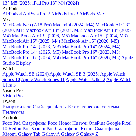
13" M5 (2025)
iPad Pro 13" M4 (2024)
AirPods
AirPods 4
AirPods Pro 2
AirPods Pro 3
AirPods Max
Mac
MacBook Neo (A18 Pro)
Mac mini (2024, M4)
MacBook Air 13"
(2020, M1)
Macbook Air 13" (2024, M3)
MacBook Air 13" (2025,
M4)
MacBook Air 13″ (2026, M5)
Macbook Air 15" (2024, M3)
MacBook Air 15" (2025, M4)
MacBook Air 15″ (2026, M5)
MacBook Pro 14" (2023, M3)
MacBook Pro 14″ (2024, M4)
MacBook Pro 14″ (2025, M5)
MacBook Pro 16" (2023, M3)
MacBook Pro 16″ (2024, M4)
MacBook Pro 16" (2026, M5)
Apple
Studio Display
Watch
Apple Watch SE (2024)
Apple Watch SE 3 (2025)
Apple Watch
Series 10
Apple Watch Series 11
Apple Watch Ultra 2
Apple Watch
Ultra 3
Vision Pro
Vision Pro
Dyson
Выпрямители
Стайлеры
Фены
Климатические системы
Пылесосы
Android
Poco Pad
Смартфоны Poco
Honor
Huawei
OnePlus
Google Pixel
10
Redmi Pad
Xiaomi Pad
Смартфоны Redmi
Смартфоны
Xiaomi
Galaxy Tab
Galaxy A
Galaxy S
Galaxy Z