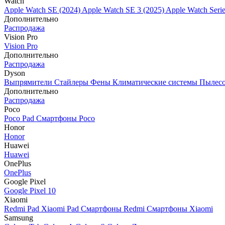
Watch
Apple Watch SE (2024)
Apple Watch SE 3 (2025)
Apple Watch Seri
Дополнительно
Распродажа
Vision Pro
Vision Pro
Дополнительно
Распродажа
Dyson
Выпрямители
Стайлеры
Фены
Климатические системы
Пылес
Дополнительно
Распродажа
Poco
Poco Pad
Смартфоны Poco
Honor
Honor
Huawei
Huawei
OnePlus
OnePlus
Google Pixel
Google Pixel 10
Xiaomi
Redmi Pad
Xiaomi Pad
Смартфоны Redmi
Смартфоны Xiaomi
Samsung