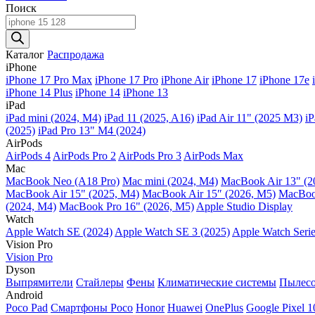
Поиск
Поиск
товаров
Каталог
Распродажа
iPhone
iPhone 17 Pro Max
iPhone 17 Pro
iPhone Air
iPhone 17
iPhone 17e
iPhone 14 Plus
iPhone 14
iPhone 13
iPad
iPad mini (2024, M4)
iPad 11 (2025, A16)
iPad Air 11" (2025 M3)
iP
(2025)
iPad Pro 13" M4 (2024)
AirPods
AirPods 4
AirPods Pro 2
AirPods Pro 3
AirPods Max
Mac
MacBook Neo (A18 Pro)
Mac mini (2024, M4)
MacBook Air 13" (2
MacBook Air 15" (2025, M4)
MacBook Air 15″ (2026, M5)
MacBook
(2024, M4)
MacBook Pro 16" (2026, M5)
Apple Studio Display
Watch
Apple Watch SE (2024)
Apple Watch SE 3 (2025)
Apple Watch Serie
Vision Pro
Vision Pro
Dyson
Выпрямители
Стайлеры
Фены
Климатические системы
Пылес
Android
Poco Pad
Смартфоны Poco
Honor
Huawei
OnePlus
Google Pixel 1