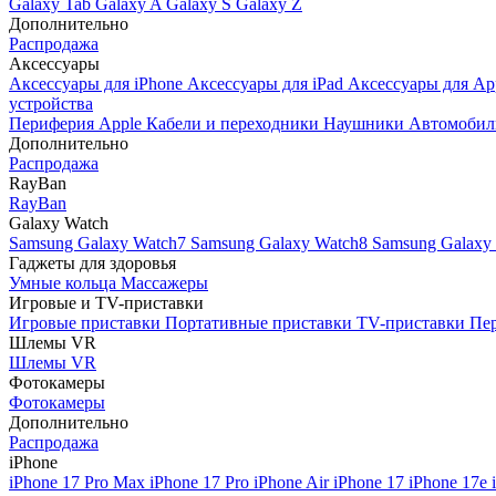
Galaxy Tab
Galaxy A
Galaxy S
Galaxy Z
Дополнительно
Распродажа
Аксессуары
Аксессуары для iPhone
Аксессуары для iPad
Аксессуары для Ap
устройства
Периферия Apple
Кабели и переходники
Наушники
Автомобил
Дополнительно
Распродажа
RayBan
RayBan
Galaxy Watch
Samsung Galaxy Watch7
Samsung Galaxy Watch8
Samsung Galaxy 
Гаджеты для здоровья
Умные кольца
Массажеры
Игровые и TV-приставки
Игровые приставки
Портативные приставки
TV-приставки
Пер
Шлемы VR
Шлемы VR
Фотокамеры
Фотокамеры
Дополнительно
Распродажа
iPhone
iPhone 17 Pro Max
iPhone 17 Pro
iPhone Air
iPhone 17
iPhone 17e