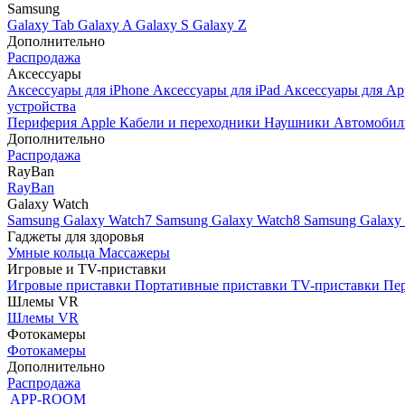
Samsung
Galaxy Tab
Galaxy A
Galaxy S
Galaxy Z
Дополнительно
Распродажа
Аксессуары
Аксессуары для iPhone
Аксессуары для iPad
Аксессуары для Ap
устройства
Периферия Apple
Кабели и переходники
Наушники
Автомобил
Дополнительно
Распродажа
RayBan
RayBan
Galaxy Watch
Samsung Galaxy Watch7
Samsung Galaxy Watch8
Samsung Galaxy 
Гаджеты для здоровья
Умные кольца
Массажеры
Игровые и TV-приставки
Игровые приставки
Портативные приставки
TV-приставки
Пер
Шлемы VR
Шлемы VR
Фотокамеры
Фотокамеры
Дополнительно
Распродажа
APP-ROOM