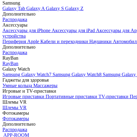
Samsung
Galaxy Tab
Galaxy A
Galaxy S
Galaxy Z
Дополнительно
Распродажа
Аксессуары
Аксессуары для iPhone
Аксессуары для iPad
Аксессуары для Ap
устройства
Периферия Apple
Кабели и переходники
Наушники
Автомобил
Дополнительно
Распродажа
RayBan
RayBan
Galaxy Watch
Samsung Galaxy Watch7
Samsung Galaxy Watch8
Samsung Galaxy 
Гаджеты для здоровья
Умные кольца
Массажеры
Игровые и TV-приставки
Игровые приставки
Портативные приставки
TV-приставки
Пер
Шлемы VR
Шлемы VR
Фотокамеры
Фотокамеры
Дополнительно
Распродажа
APP-ROOM