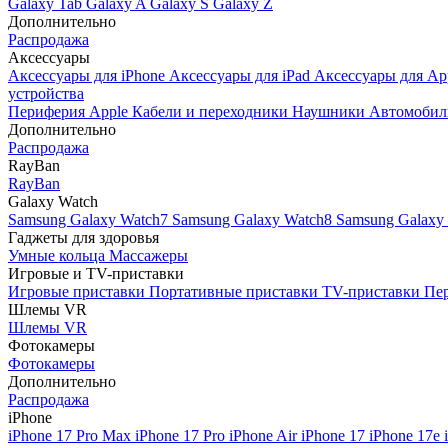
Galaxy Tab
Galaxy A
Galaxy S
Galaxy Z
Дополнительно
Распродажа
Аксессуары
Аксессуары для iPhone
Аксессуары для iPad
Аксессуары для Ap
устройства
Периферия Apple
Кабели и переходники
Наушники
Автомобил
Дополнительно
Распродажа
RayBan
RayBan
Galaxy Watch
Samsung Galaxy Watch7
Samsung Galaxy Watch8
Samsung Galaxy 
Гаджеты для здоровья
Умные кольца
Массажеры
Игровые и TV-приставки
Игровые приставки
Портативные приставки
TV-приставки
Пер
Шлемы VR
Шлемы VR
Фотокамеры
Фотокамеры
Дополнительно
Распродажа
iPhone
iPhone 17 Pro Max
iPhone 17 Pro
iPhone Air
iPhone 17
iPhone 17e