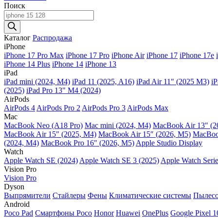
Поиск
Поиск
товаров
Каталог
Распродажа
iPhone
iPhone 17 Pro Max
iPhone 17 Pro
iPhone Air
iPhone 17
iPhone 17e
iPhone 14 Plus
iPhone 14
iPhone 13
iPad
iPad mini (2024, M4)
iPad 11 (2025, A16)
iPad Air 11" (2025 M3)
iP
(2025)
iPad Pro 13" M4 (2024)
AirPods
AirPods 4
AirPods Pro 2
AirPods Pro 3
AirPods Max
Mac
MacBook Neo (A18 Pro)
Mac mini (2024, M4)
MacBook Air 13" (2
MacBook Air 15" (2025, M4)
MacBook Air 15″ (2026, M5)
MacBook
(2024, M4)
MacBook Pro 16" (2026, M5)
Apple Studio Display
Watch
Apple Watch SE (2024)
Apple Watch SE 3 (2025)
Apple Watch Serie
Vision Pro
Vision Pro
Dyson
Выпрямители
Стайлеры
Фены
Климатические системы
Пылес
Android
Poco Pad
Смартфоны Poco
Honor
Huawei
OnePlus
Google Pixel 1