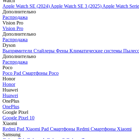
Watch
Apple Watch SE (2024)
Apple Watch SE 3 (2025)
Apple Watch Seri
Дополнительно
Распродажа
Vision Pro
Vision Pro
Дополнительно
Распродажа
Dyson
Выпрямители
Стайлеры
Фены
Климатические системы
Пылес
Дополнительно
Распродажа
Poco
Poco Pad
Смартфоны Poco
Honor
Honor
Huawei
Huawei
OnePlus
OnePlus
Google Pixel
Google Pixel 10
Xiaomi
Redmi Pad
Xiaomi Pad
Смартфоны Redmi
Смартфоны Xiaomi
Samsung