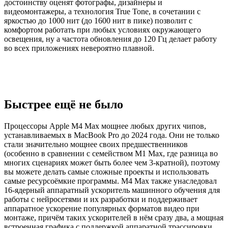
достоинству оценят фотографы, дизайнеры и
видеомонтажеры, а технология True Tone, в сочетании с
яркостью до 1000 нит (до 1600 нит в пике) позволит с
комфортом работать при любых условиях окружающего
освещения, ну а частота обновления до 120 Гц делает работу
во всех приложениях невероятно плавной.
Быстрее ещё не было
Процессоры Apple M4 Max мощнее любых других чипов,
устанавливаемых в MacBook Pro до 2024 года. Они не только
стали значительно мощнее своих предшественников
(особенно в сравнении с семейством M1 Max, где разница во
многих сценариях может быть более чем 3-кратной), поэтому
вы можете делать самые сложные проекты и использовать
самые ресурсоёмкие программы. M4 Max также унаследовал
16-ядерный аппаратный ускоритель машинного обучения для
работы с нейросетями и их разработки и поддерживает
аппаратное ускорение популярных форматов видео при
монтаже, причём таких ускорителей в нём сразу два, а мощная
встроенная графика с поддержкой аппаратной трассировки