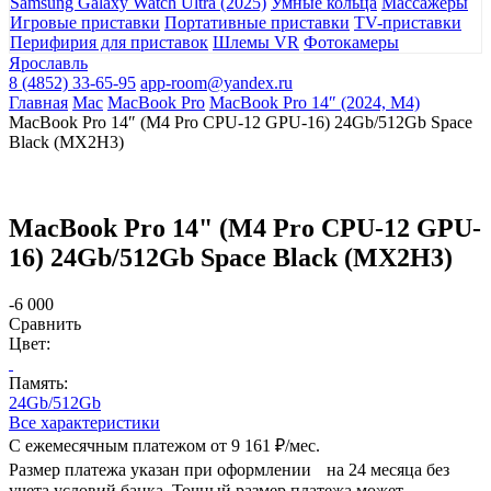
Samsung Galaxy Watch Ultra (2025)
Умные кольца
Массажеры
Игровые приставки
Портативные приставки
TV-приставки
Перифирия для приставок
Шлемы VR
Фотокамеры
Ярославль
8 (4852) 33-65-95
app-room@yandex.ru
Главная
Mac
MacBook Pro
MacBook Pro 14″ (2024, M4)
MacBook Pro 14″ (M4 Pro CPU-12 GPU-16) 24Gb/512Gb Space
Black (MX2H3)
MacBook Pro 14" (M4 Pro CPU-12 GPU-
16) 24Gb/512Gb Space Black (MX2H3)
-6 000
Сравнить
Цвет:
Память:
24Gb/512Gb
Все характеристики
С ежемесячным платежом от
9 161 ₽/мес.
Размер платежа указан при оформлении на 24 месяца без
учета условий банка. Точный размер платежа может