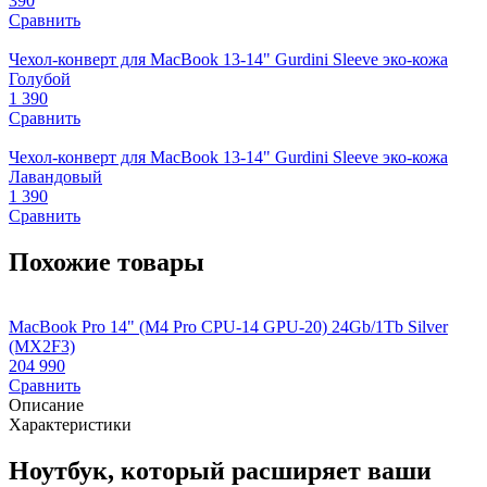
390
Сравнить
Чехол-конверт для MacBook 13-14" Gurdini Sleeve эко-кожа
Голубой
1 390
Сравнить
Чехол-конверт для MacBook 13-14" Gurdini Sleeve эко-кожа
Лавандовый
1 390
Сравнить
Похожие товары
MacBook Pro 14" (M4 Pro CPU-14 GPU-20) 24Gb/1Tb Silver
M
(MX2F3)
B
204 990
2
Сравнить
Описание
Характеристики
Ноутбук, который расширяет ваши