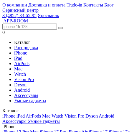
О компании
Доставка и оплата
Trade-in
Контакты
Блог
Сервисный центр
8 (4852) 33-65-95
Ярославль
APP-ROOM
0
Каталог
Распродажа
iPhone
iPad
AirPods
Mac
Watch
Vision Pro
Dyson
Android
Аксессуары
Умные гаджеты
Каталог
iPhone
iPad
AirPods
Mac
Watch
Vision Pro
Dyson
Android
Аксессуары
Умные гаджеты
iPhone
iPhone 17 Pro Max
iPhone 17 Pro
iPhone Air
iPhone 17
iPhone 17e