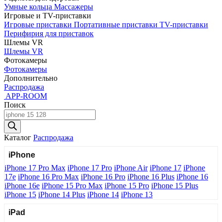
Умные кольца
Массажеры
Игровые и TV-приставки
Игровые приставки
Портативные приставки
TV-приставки
Перифирия для приставок
Шлемы VR
Шлемы VR
Фотокамеры
Фотокамеры
Дополнительно
Распродажа
APP-ROOM
Поиск
Поиск
товаров
Каталог
Распродажа
iPhone
iPhone 17 Pro Max
iPhone 17 Pro
iPhone Air
iPhone 17
iPhone
17e
iPhone 16 Pro Max
iPhone 16 Pro
iPhone 16 Plus
iPhone 16
iPhone 16e
iPhone 15 Pro Max
iPhone 15 Pro
iPhone 15 Plus
iPhone 15
iPhone 14 Plus
iPhone 14
iPhone 13
iPad