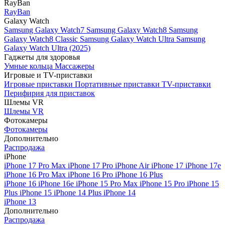
RayBan
RayBan
Galaxy Watch
Samsung Galaxy Watch7
Samsung Galaxy Watch8
Samsung
Galaxy Watch8 Classic
Samsung Galaxy Watch Ultra
Samsung
Galaxy Watch Ultra (2025)
Гаджеты для здоровья
Умные кольца
Массажеры
Игровые и TV-приставки
Игровые приставки
Портативные приставки
TV-приставки
Перифирия для приставок
Шлемы VR
Шлемы VR
Фотокамеры
Фотокамеры
Дополнительно
Распродажа
iPhone
iPhone 17 Pro Max
iPhone 17 Pro
iPhone Air
iPhone 17
iPhone 17e
iPhone 16 Pro Max
iPhone 16 Pro
iPhone 16 Plus
iPhone 16
iPhone 16e
iPhone 15 Pro Max
iPhone 15 Pro
iPhone 15
Plus
iPhone 15
iPhone 14 Plus
iPhone 14
iPhone 13
Дополнительно
Распродажа