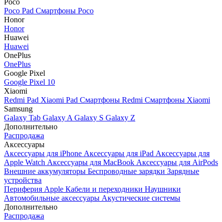
Poco
Poco Pad
Смартфоны Poco
Honor
Honor
Huawei
Huawei
OnePlus
OnePlus
Google Pixel
Google Pixel 10
Xiaomi
Redmi Pad
Xiaomi Pad
Смартфоны Redmi
Смартфоны Xiaomi
Samsung
Galaxy Tab
Galaxy A
Galaxy S
Galaxy Z
Дополнительно
Распродажа
Аксессуары
Аксессуары для iPhone
Аксессуары для iPad
Аксессуары для
Apple Watch
Аксессуары для MacBook
Аксессуары для AirPods
Внешние аккумуляторы
Беспроводные зарядки
Зарядные
устройства
Периферия Apple
Кабели и переходники
Наушники
Автомобильные аксессуары
Акустические системы
Дополнительно
Распродажа