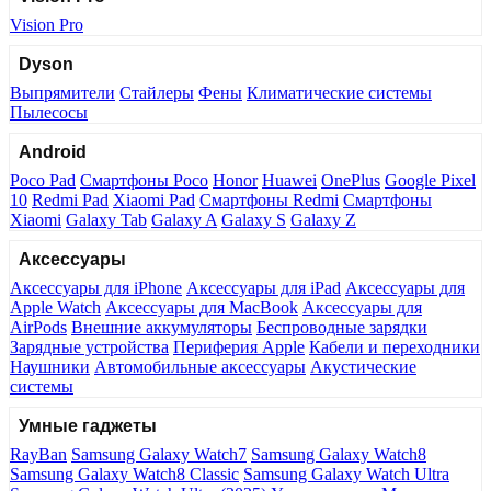
Vision Pro
Dyson
Выпрямители
Стайлеры
Фены
Климатические системы
Пылесосы
Android
Poco Pad
Смартфоны Poco
Honor
Huawei
OnePlus
Google Pixel
10
Redmi Pad
Xiaomi Pad
Смартфоны Redmi
Смартфоны
Xiaomi
Galaxy Tab
Galaxy A
Galaxy S
Galaxy Z
Аксессуары
Аксессуары для iPhone
Аксессуары для iPad
Аксессуары для
Apple Watch
Аксессуары для MacBook
Аксессуары для
AirPods
Внешние аккумуляторы
Беспроводные зарядки
Зарядные устройства
Периферия Apple
Кабели и переходники
Наушники
Автомобильные аксессуары
Акустические
системы
Умные гаджеты
RayBan
Samsung Galaxy Watch7
Samsung Galaxy Watch8
Samsung Galaxy Watch8 Classic
Samsung Galaxy Watch Ultra