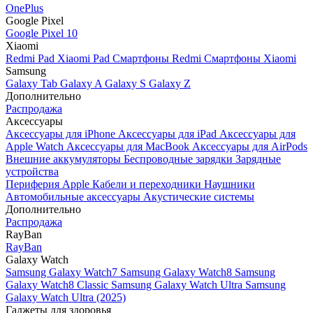
OnePlus
Google Pixel
Google Pixel 10
Xiaomi
Redmi Pad
Xiaomi Pad
Смартфоны Redmi
Смартфоны Xiaomi
Samsung
Galaxy Tab
Galaxy A
Galaxy S
Galaxy Z
Дополнительно
Распродажа
Аксессуары
Аксессуары для iPhone
Аксессуары для iPad
Аксессуары для
Apple Watch
Аксессуары для MacBook
Аксессуары для AirPods
Внешние аккумуляторы
Беспроводные зарядки
Зарядные
устройства
Периферия Apple
Кабели и переходники
Наушники
Автомобильные аксессуары
Акустические системы
Дополнительно
Распродажа
RayBan
RayBan
Galaxy Watch
Samsung Galaxy Watch7
Samsung Galaxy Watch8
Samsung
Galaxy Watch8 Classic
Samsung Galaxy Watch Ultra
Samsung
Galaxy Watch Ultra (2025)
Гаджеты для здоровья