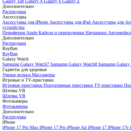
Galaxy Tab
Galaxy A
Galaxy S
Galaxy Z
Дополнительно
Распродажа
Аксессуары
Аксессуары для iPhone
Аксессуары для iPad
Аксессуары для Ap
устройства
Периферия Apple
Кабели и переходники
Наушники
Автомобил
Дополнительно
Распродажа
RayBan
RayBan
Galaxy Watch
Samsung Galaxy Watch7
Samsung Galaxy Watch8
Samsung Galaxy 
Гаджеты для здоровья
Умные кольца
Массажеры
Игровые и TV-приставки
Игровые приставки
Портативные приставки
TV-приставки
Пер
Шлемы VR
Шлемы VR
Фотокамеры
Фотокамеры
Дополнительно
Распродажа
iPhone
iPhone 17 Pro Max
iPhone 17 Pro
iPhone Air
iPhone 17
iPhone 17e