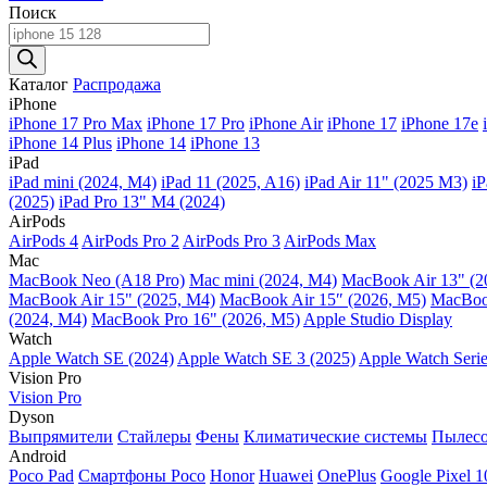
Поиск
Поиск
товаров
Каталог
Распродажа
iPhone
iPhone 17 Pro Max
iPhone 17 Pro
iPhone Air
iPhone 17
iPhone 17e
iPhone 14 Plus
iPhone 14
iPhone 13
iPad
iPad mini (2024, M4)
iPad 11 (2025, A16)
iPad Air 11" (2025 M3)
iP
(2025)
iPad Pro 13" M4 (2024)
AirPods
AirPods 4
AirPods Pro 2
AirPods Pro 3
AirPods Max
Mac
MacBook Neo (A18 Pro)
Mac mini (2024, M4)
MacBook Air 13" (2
MacBook Air 15" (2025, M4)
MacBook Air 15″ (2026, M5)
MacBook
(2024, M4)
MacBook Pro 16" (2026, M5)
Apple Studio Display
Watch
Apple Watch SE (2024)
Apple Watch SE 3 (2025)
Apple Watch Serie
Vision Pro
Vision Pro
Dyson
Выпрямители
Стайлеры
Фены
Климатические системы
Пылес
Android
Poco Pad
Смартфоны Poco
Honor
Huawei
OnePlus
Google Pixel 1