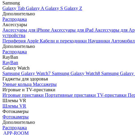
Samsung
Galaxy Tab
Galaxy A
Galaxy S
Galaxy Z
Дополнительно
Распродажа
Аксессуары
Аксессуары для iPhone
Аксессуары для iPad
Аксессуары для Ap
устройства
Периферия Apple
Кабели и переходники
Наушники
Автомобил
Дополнительно
Распродажа
RayBan
RayBan
Galaxy Watch
Samsung Galaxy Watch7
Samsung Galaxy Watch8
Samsung Galaxy 
Гаджеты для здоровья
Умные кольца
Массажеры
Игровые и TV-приставки
Игровые приставки
Портативные приставки
TV-приставки
Пер
Шлемы VR
Шлемы VR
Фотокамеры
Фотокамеры
Дополнительно
Распродажа
APP-ROOM