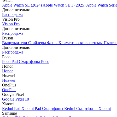
Watch
Apple Watch SE (2024)
Apple Watch SE 3 (2025)
Apple Watch Seri
Дополнительно
Распродажа
Vision Pro
Vision Pro
Дополнительно
Распродажа
Dyson
Выпрямители
Стайлеры
Фены
Климатические системы
Пылес
Дополнительно
Распродажа
Poco
Poco Pad
Смартфоны Poco
Honor
Honor
Huawei
Huawei
OnePlus
OnePlus
Google Pixel
Google Pixel 10
Xiaomi
Redmi Pad
Xiaomi Pad
Смартфоны Redmi
Смартфоны Xiaomi
Samsung