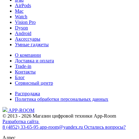
AirPods
Mac
Watch
Vision Pro
Dyson
Android
Аксессуары
Умные гаджеты
О компании
Доставка и оплата
Trade-in
Контакты
Блог
Сервисный центр
Распродажа
Политика обработки персональных данных
APP-ROOM
© 2013 - 2026 Магазин цифровой техники App-Room
Разработка сайта
8 (4852) 33-65-95
app-room@yandex.ru
Остались вопросы?
Адрес