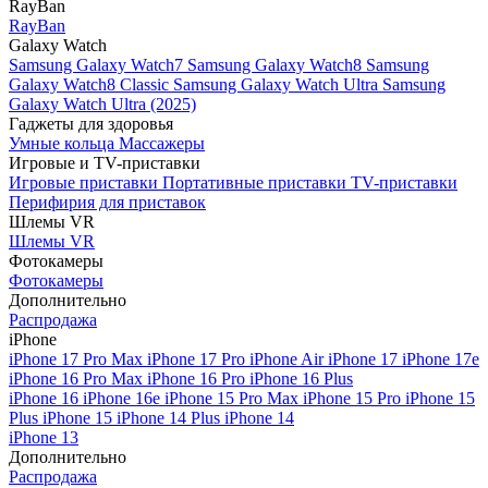
RayBan
RayBan
Galaxy Watch
Samsung Galaxy Watch7
Samsung Galaxy Watch8
Samsung
Galaxy Watch8 Classic
Samsung Galaxy Watch Ultra
Samsung
Galaxy Watch Ultra (2025)
Гаджеты для здоровья
Умные кольца
Массажеры
Игровые и TV-приставки
Игровые приставки
Портативные приставки
TV-приставки
Перифирия для приставок
Шлемы VR
Шлемы VR
Фотокамеры
Фотокамеры
Дополнительно
Распродажа
iPhone
iPhone 17 Pro Max
iPhone 17 Pro
iPhone Air
iPhone 17
iPhone 17e
iPhone 16 Pro Max
iPhone 16 Pro
iPhone 16 Plus
iPhone 16
iPhone 16e
iPhone 15 Pro Max
iPhone 15 Pro
iPhone 15
Plus
iPhone 15
iPhone 14 Plus
iPhone 14
iPhone 13
Дополнительно
Распродажа