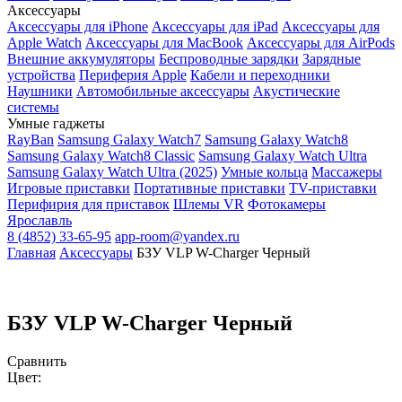
Аксессуары
Аксессуары для iPhone
Аксессуары для iPad
Аксессуары для
Apple Watch
Аксессуары для MacBook
Аксессуары для AirPods
Внешние аккумуляторы
Беспроводные зарядки
Зарядные
устройства
Периферия Apple
Кабели и переходники
Наушники
Автомобильные аксессуары
Акустические
системы
Умные гаджеты
RayBan
Samsung Galaxy Watch7
Samsung Galaxy Watch8
Samsung Galaxy Watch8 Classic
Samsung Galaxy Watch Ultra
Samsung Galaxy Watch Ultra (2025)
Умные кольца
Массажеры
Игровые приставки
Портативные приставки
TV-приставки
Перифирия для приставок
Шлемы VR
Фотокамеры
Ярославль
8 (4852) 33-65-95
app-room@yandex.ru
Главная
Аксессуары
БЗУ VLP W-Charger Черный
БЗУ VLP W-Charger Черный
Сравнить
Цвет: