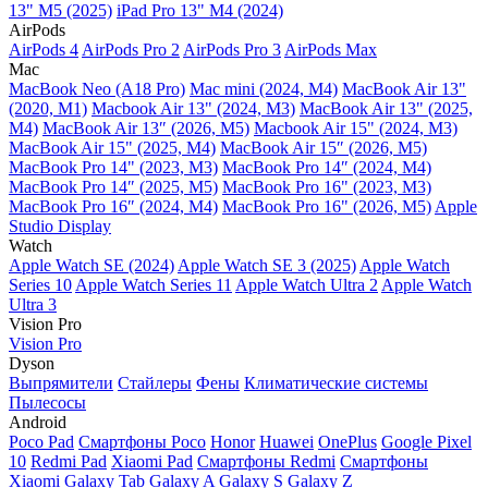
13" M5 (2025)
iPad Pro 13" M4 (2024)
AirPods
AirPods 4
AirPods Pro 2
AirPods Pro 3
AirPods Max
Mac
MacBook Neo (A18 Pro)
Mac mini (2024, M4)
MacBook Air 13"
(2020, M1)
Macbook Air 13" (2024, M3)
MacBook Air 13" (2025,
M4)
MacBook Air 13″ (2026, M5)
Macbook Air 15" (2024, M3)
MacBook Air 15" (2025, M4)
MacBook Air 15″ (2026, M5)
MacBook Pro 14" (2023, M3)
MacBook Pro 14″ (2024, M4)
MacBook Pro 14″ (2025, M5)
MacBook Pro 16" (2023, M3)
MacBook Pro 16″ (2024, M4)
MacBook Pro 16" (2026, M5)
Apple
Studio Display
Watch
Apple Watch SE (2024)
Apple Watch SE 3 (2025)
Apple Watch
Series 10
Apple Watch Series 11
Apple Watch Ultra 2
Apple Watch
Ultra 3
Vision Pro
Vision Pro
Dyson
Выпрямители
Стайлеры
Фены
Климатические системы
Пылесосы
Android
Poco Pad
Смартфоны Poco
Honor
Huawei
OnePlus
Google Pixel
10
Redmi Pad
Xiaomi Pad
Смартфоны Redmi
Смартфоны
Xiaomi
Galaxy Tab
Galaxy A
Galaxy S
Galaxy Z