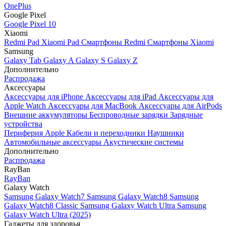
OnePlus
Google Pixel
Google Pixel 10
Xiaomi
Redmi Pad
Xiaomi Pad
Смартфоны Redmi
Смартфоны Xiaomi
Samsung
Galaxy Tab
Galaxy A
Galaxy S
Galaxy Z
Дополнительно
Распродажа
Аксессуары
Аксессуары для iPhone
Аксессуары для iPad
Аксессуары для
Apple Watch
Аксессуары для MacBook
Аксессуары для AirPods
Внешние аккумуляторы
Беспроводные зарядки
Зарядные
устройства
Периферия Apple
Кабели и переходники
Наушники
Автомобильные аксессуары
Акустические системы
Дополнительно
Распродажа
RayBan
RayBan
Galaxy Watch
Samsung Galaxy Watch7
Samsung Galaxy Watch8
Samsung
Galaxy Watch8 Classic
Samsung Galaxy Watch Ultra
Samsung
Galaxy Watch Ultra (2025)
Гаджеты для здоровья