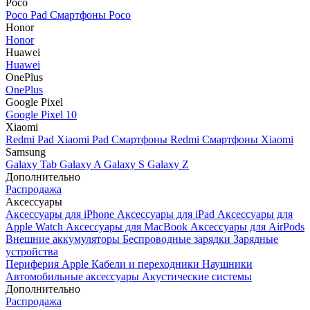
Poco
Poco Pad
Смартфоны Poco
Honor
Honor
Huawei
Huawei
OnePlus
OnePlus
Google Pixel
Google Pixel 10
Xiaomi
Redmi Pad
Xiaomi Pad
Смартфоны Redmi
Смартфоны Xiaomi
Samsung
Galaxy Tab
Galaxy A
Galaxy S
Galaxy Z
Дополнительно
Распродажа
Аксессуары
Аксессуары для iPhone
Аксессуары для iPad
Аксессуары для
Apple Watch
Аксессуары для MacBook
Аксессуары для AirPods
Внешние аккумуляторы
Беспроводные зарядки
Зарядные
устройства
Периферия Apple
Кабели и переходники
Наушники
Автомобильные аксессуары
Акустические системы
Дополнительно
Распродажа