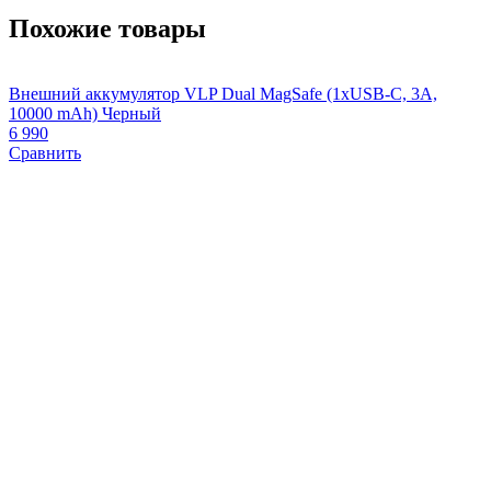
Похожие товары
Внешний аккумулятор VLP Dual MagSafe (1xUSB-C, 3A,
К
10000 mAh) Черный
3
6 990
Сравнить