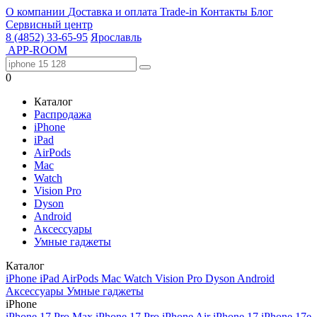
О компании
Доставка и оплата
Trade-in
Контакты
Блог
Сервисный центр
8 (4852) 33-65-95
Ярославль
APP-ROOM
0
Каталог
Распродажа
iPhone
iPad
AirPods
Mac
Watch
Vision Pro
Dyson
Android
Аксессуары
Умные гаджеты
Каталог
iPhone
iPad
AirPods
Mac
Watch
Vision Pro
Dyson
Android
Аксессуары
Умные гаджеты
iPhone
iPhone 17 Pro Max
iPhone 17 Pro
iPhone Air
iPhone 17
iPhone 17e