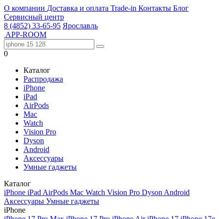
О компании
Доставка и оплата
Trade-in
Контакты
Блог
Сервисный центр
8 (4852) 33-65-95
Ярославль
APP-ROOM
0
Каталог
Распродажа
iPhone
iPad
AirPods
Mac
Watch
Vision Pro
Dyson
Android
Аксессуары
Умные гаджеты
Каталог
iPhone
iPad
AirPods
Mac
Watch
Vision Pro
Dyson
Android
Аксессуары
Умные гаджеты
iPhone
iPhone 17 Pro Max
iPhone 17 Pro
iPhone Air
iPhone 17
iPhone 17e