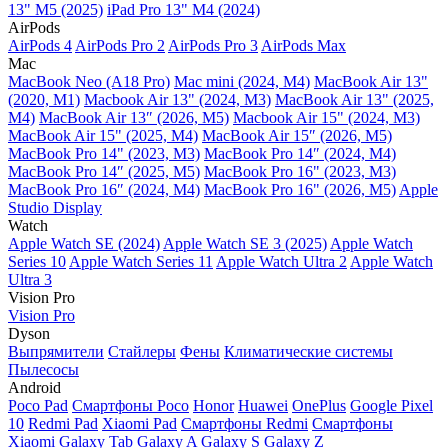
13" M5 (2025)
iPad Pro 13" M4 (2024)
AirPods
AirPods 4
AirPods Pro 2
AirPods Pro 3
AirPods Max
Mac
MacBook Neo (A18 Pro)
Mac mini (2024, M4)
MacBook Air 13"
(2020, M1)
Macbook Air 13" (2024, M3)
MacBook Air 13" (2025,
M4)
MacBook Air 13″ (2026, M5)
Macbook Air 15" (2024, M3)
MacBook Air 15" (2025, M4)
MacBook Air 15″ (2026, M5)
MacBook Pro 14" (2023, M3)
MacBook Pro 14″ (2024, M4)
MacBook Pro 14″ (2025, M5)
MacBook Pro 16" (2023, M3)
MacBook Pro 16″ (2024, M4)
MacBook Pro 16" (2026, M5)
Apple
Studio Display
Watch
Apple Watch SE (2024)
Apple Watch SE 3 (2025)
Apple Watch
Series 10
Apple Watch Series 11
Apple Watch Ultra 2
Apple Watch
Ultra 3
Vision Pro
Vision Pro
Dyson
Выпрямители
Стайлеры
Фены
Климатические системы
Пылесосы
Android
Poco Pad
Смартфоны Poco
Honor
Huawei
OnePlus
Google Pixel
10
Redmi Pad
Xiaomi Pad
Смартфоны Redmi
Смартфоны
Xiaomi
Galaxy Tab
Galaxy A
Galaxy S
Galaxy Z