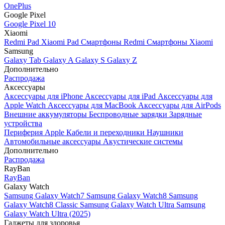
OnePlus
Google Pixel
Google Pixel 10
Xiaomi
Redmi Pad
Xiaomi Pad
Смартфоны Redmi
Смартфоны Xiaomi
Samsung
Galaxy Tab
Galaxy A
Galaxy S
Galaxy Z
Дополнительно
Распродажа
Аксессуары
Аксессуары для iPhone
Аксессуары для iPad
Аксессуары для
Apple Watch
Аксессуары для MacBook
Аксессуары для AirPods
Внешние аккумуляторы
Беспроводные зарядки
Зарядные
устройства
Периферия Apple
Кабели и переходники
Наушники
Автомобильные аксессуары
Акустические системы
Дополнительно
Распродажа
RayBan
RayBan
Galaxy Watch
Samsung Galaxy Watch7
Samsung Galaxy Watch8
Samsung
Galaxy Watch8 Classic
Samsung Galaxy Watch Ultra
Samsung
Galaxy Watch Ultra (2025)
Гаджеты для здоровья