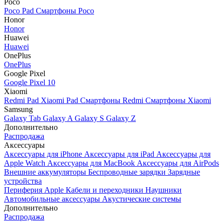
Poco
Poco Pad
Смартфоны Poco
Honor
Honor
Huawei
Huawei
OnePlus
OnePlus
Google Pixel
Google Pixel 10
Xiaomi
Redmi Pad
Xiaomi Pad
Смартфоны Redmi
Смартфоны Xiaomi
Samsung
Galaxy Tab
Galaxy A
Galaxy S
Galaxy Z
Дополнительно
Распродажа
Аксессуары
Аксессуары для iPhone
Аксессуары для iPad
Аксессуары для
Apple Watch
Аксессуары для MacBook
Аксессуары для AirPods
Внешние аккумуляторы
Беспроводные зарядки
Зарядные
устройства
Периферия Apple
Кабели и переходники
Наушники
Автомобильные аксессуары
Акустические системы
Дополнительно
Распродажа