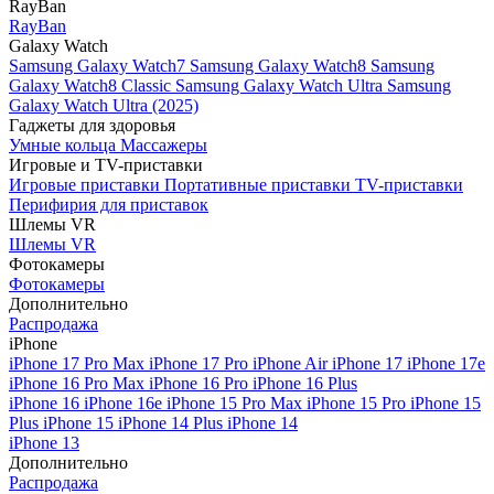
RayBan
RayBan
Galaxy Watch
Samsung Galaxy Watch7
Samsung Galaxy Watch8
Samsung
Galaxy Watch8 Classic
Samsung Galaxy Watch Ultra
Samsung
Galaxy Watch Ultra (2025)
Гаджеты для здоровья
Умные кольца
Массажеры
Игровые и TV-приставки
Игровые приставки
Портативные приставки
TV-приставки
Перифирия для приставок
Шлемы VR
Шлемы VR
Фотокамеры
Фотокамеры
Дополнительно
Распродажа
iPhone
iPhone 17 Pro Max
iPhone 17 Pro
iPhone Air
iPhone 17
iPhone 17e
iPhone 16 Pro Max
iPhone 16 Pro
iPhone 16 Plus
iPhone 16
iPhone 16e
iPhone 15 Pro Max
iPhone 15 Pro
iPhone 15
Plus
iPhone 15
iPhone 14 Plus
iPhone 14
iPhone 13
Дополнительно
Распродажа