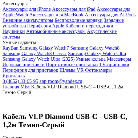
Аксессуары
Аксессуары для iPhone
Аксессуары для iPad
Аксессуары для
Apple Watch
Аксессуары для MacBook
Аксессуары для AirPods
Внешние аккумуляторы
Беспроводные зарядки
Зарядные
устройства
Периферия Apple
Кабели и переходники
Наушники
Автомобильные аксессуары
Акустические
системы
Умные гаджеты
RayBan
Samsung Galaxy Watch7
Samsung Galaxy Watch8
Samsung Galaxy Watch8 Classic
Samsung Galaxy Watch Ultra
Samsung Galaxy Watch Ultra (2025)
Умные кольца
Массажеры
Игровые приставки
Портативные приставки
TV-приставки
Перифирия для приставок
Шлемы VR
Фотокамеры
Ярославль
8 (4852) 33-65-95
app-room@yandex.ru
Главная
Misc
Кабель VLP Diamond USB-C – USB-C, 1,2м
Темно-Серый
Кабель VLP Diamond USB-C - USB-C,
1,2м Темно-Серый
Сравнить