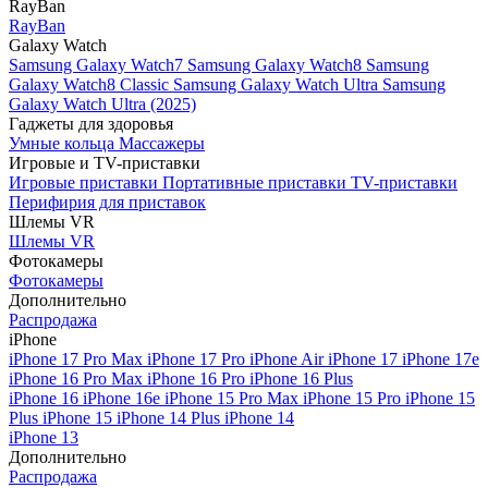
RayBan
RayBan
Galaxy Watch
Samsung Galaxy Watch7
Samsung Galaxy Watch8
Samsung
Galaxy Watch8 Classic
Samsung Galaxy Watch Ultra
Samsung
Galaxy Watch Ultra (2025)
Гаджеты для здоровья
Умные кольца
Массажеры
Игровые и TV-приставки
Игровые приставки
Портативные приставки
TV-приставки
Перифирия для приставок
Шлемы VR
Шлемы VR
Фотокамеры
Фотокамеры
Дополнительно
Распродажа
iPhone
iPhone 17 Pro Max
iPhone 17 Pro
iPhone Air
iPhone 17
iPhone 17e
iPhone 16 Pro Max
iPhone 16 Pro
iPhone 16 Plus
iPhone 16
iPhone 16e
iPhone 15 Pro Max
iPhone 15 Pro
iPhone 15
Plus
iPhone 15
iPhone 14 Plus
iPhone 14
iPhone 13
Дополнительно
Распродажа