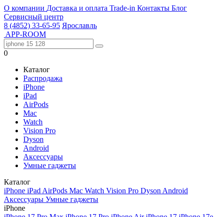
О компании
Доставка и оплата
Trade-in
Контакты
Блог
Сервисный центр
8 (4852) 33-65-95
Ярославль
APP-ROOM
0
Каталог
Распродажа
iPhone
iPad
AirPods
Mac
Watch
Vision Pro
Dyson
Android
Аксессуары
Умные гаджеты
Каталог
iPhone
iPad
AirPods
Mac
Watch
Vision Pro
Dyson
Android
Аксессуары
Умные гаджеты
iPhone
iPhone 17 Pro Max
iPhone 17 Pro
iPhone Air
iPhone 17
iPhone 17e