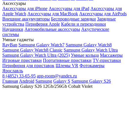
Аксессуары
Аксессуары для iPhone
Аксессуары для iPad
Аксессуары для
Apple Watch
Аксессуары для MacBook
Аксессуары для AirPods
Внешние аккумуляторы
Беспроводные зарядки
Зарядные
устройства
Периферия Apple
Кабели и переходники
Наушники
Автомобильные аксессуары
Акустические
системы
Умные гаджеты
RayBan
Samsung Galaxy Watch7
Samsung Galaxy Watch8
Samsung Galaxy Watch8 Classic
Samsung Galaxy Watch Ultra
Samsung Galaxy Watch Ultra (2025)
Умные кольца
Массажеры
Игровые приставки
Портативные приставки
TV-приставки
Перифирия для приставок
Шлемы VR
Фотокамеры
Ярославль
8 (4852) 33-65-95
app-room@yandex.ru
Главная
Android
Samsung
Galaxy S
Samsung Galaxy S26
Samsung Galaxy S26 12Gb/256Gb Cobalt Violet