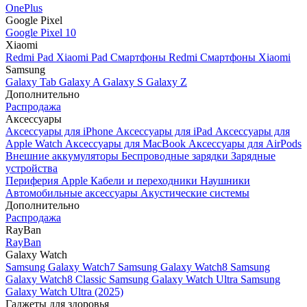
OnePlus
Google Pixel
Google Pixel 10
Xiaomi
Redmi Pad
Xiaomi Pad
Смартфоны Redmi
Смартфоны Xiaomi
Samsung
Galaxy Tab
Galaxy A
Galaxy S
Galaxy Z
Дополнительно
Распродажа
Аксессуары
Аксессуары для iPhone
Аксессуары для iPad
Аксессуары для
Apple Watch
Аксессуары для MacBook
Аксессуары для AirPods
Внешние аккумуляторы
Беспроводные зарядки
Зарядные
устройства
Периферия Apple
Кабели и переходники
Наушники
Автомобильные аксессуары
Акустические системы
Дополнительно
Распродажа
RayBan
RayBan
Galaxy Watch
Samsung Galaxy Watch7
Samsung Galaxy Watch8
Samsung
Galaxy Watch8 Classic
Samsung Galaxy Watch Ultra
Samsung
Galaxy Watch Ultra (2025)
Гаджеты для здоровья