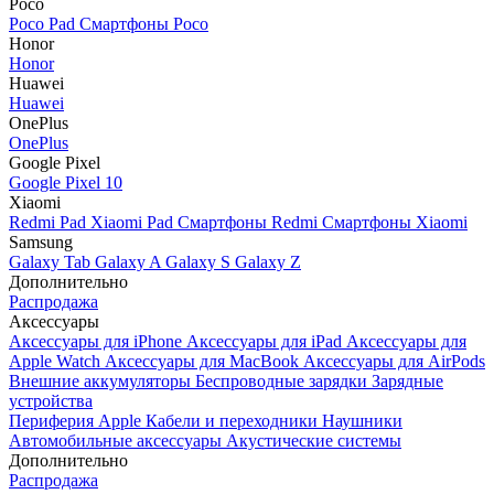
Poco
Poco Pad
Смартфоны Poco
Honor
Honor
Huawei
Huawei
OnePlus
OnePlus
Google Pixel
Google Pixel 10
Xiaomi
Redmi Pad
Xiaomi Pad
Смартфоны Redmi
Смартфоны Xiaomi
Samsung
Galaxy Tab
Galaxy A
Galaxy S
Galaxy Z
Дополнительно
Распродажа
Аксессуары
Аксессуары для iPhone
Аксессуары для iPad
Аксессуары для
Apple Watch
Аксессуары для MacBook
Аксессуары для AirPods
Внешние аккумуляторы
Беспроводные зарядки
Зарядные
устройства
Периферия Apple
Кабели и переходники
Наушники
Автомобильные аксессуары
Акустические системы
Дополнительно
Распродажа