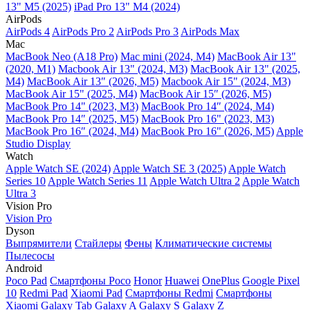
13" M5 (2025)
iPad Pro 13" M4 (2024)
AirPods
AirPods 4
AirPods Pro 2
AirPods Pro 3
AirPods Max
Mac
MacBook Neo (A18 Pro)
Mac mini (2024, M4)
MacBook Air 13"
(2020, M1)
Macbook Air 13" (2024, M3)
MacBook Air 13" (2025,
M4)
MacBook Air 13″ (2026, M5)
Macbook Air 15" (2024, M3)
MacBook Air 15" (2025, M4)
MacBook Air 15″ (2026, M5)
MacBook Pro 14" (2023, M3)
MacBook Pro 14″ (2024, M4)
MacBook Pro 14″ (2025, M5)
MacBook Pro 16" (2023, M3)
MacBook Pro 16″ (2024, M4)
MacBook Pro 16" (2026, M5)
Apple
Studio Display
Watch
Apple Watch SE (2024)
Apple Watch SE 3 (2025)
Apple Watch
Series 10
Apple Watch Series 11
Apple Watch Ultra 2
Apple Watch
Ultra 3
Vision Pro
Vision Pro
Dyson
Выпрямители
Стайлеры
Фены
Климатические системы
Пылесосы
Android
Poco Pad
Смартфоны Poco
Honor
Huawei
OnePlus
Google Pixel
10
Redmi Pad
Xiaomi Pad
Смартфоны Redmi
Смартфоны
Xiaomi
Galaxy Tab
Galaxy A
Galaxy S
Galaxy Z