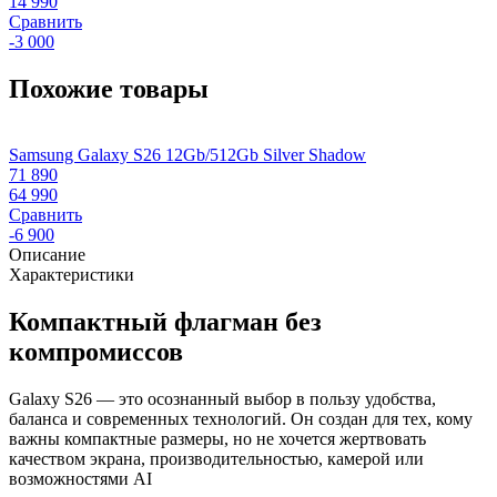
14 990
Сравнить
-3 000
Похожие товары
Samsung Galaxy S26 12Gb/512Gb Silver Shadow
S
71 890
7
64 990
6
Сравнить
-6 900
-
Описание
Характеристики
Компактный флагман без
компромиссов
Galaxy S26 — это осознанный выбор в пользу удобства,
баланса и современных технологий. Он создан для тех, кому
важны компактные размеры, но не хочется жертвовать
качеством экрана, производительностью, камерой или
возможностями AI