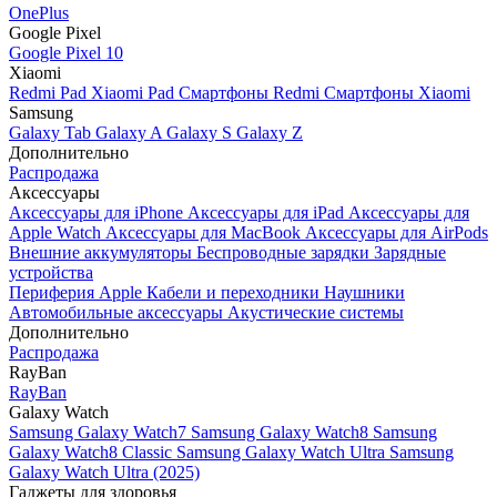
OnePlus
Google Pixel
Google Pixel 10
Xiaomi
Redmi Pad
Xiaomi Pad
Смартфоны Redmi
Смартфоны Xiaomi
Samsung
Galaxy Tab
Galaxy A
Galaxy S
Galaxy Z
Дополнительно
Распродажа
Аксессуары
Аксессуары для iPhone
Аксессуары для iPad
Аксессуары для
Apple Watch
Аксессуары для MacBook
Аксессуары для AirPods
Внешние аккумуляторы
Беспроводные зарядки
Зарядные
устройства
Периферия Apple
Кабели и переходники
Наушники
Автомобильные аксессуары
Акустические системы
Дополнительно
Распродажа
RayBan
RayBan
Galaxy Watch
Samsung Galaxy Watch7
Samsung Galaxy Watch8
Samsung
Galaxy Watch8 Classic
Samsung Galaxy Watch Ultra
Samsung
Galaxy Watch Ultra (2025)
Гаджеты для здоровья