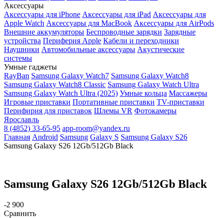
Аксессуары
Аксессуары для iPhone
Аксессуары для iPad
Аксессуары для
Apple Watch
Аксессуары для MacBook
Аксессуары для AirPods
Внешние аккумуляторы
Беспроводные зарядки
Зарядные
устройства
Периферия Apple
Кабели и переходники
Наушники
Автомобильные аксессуары
Акустические
системы
Умные гаджеты
RayBan
Samsung Galaxy Watch7
Samsung Galaxy Watch8
Samsung Galaxy Watch8 Classic
Samsung Galaxy Watch Ultra
Samsung Galaxy Watch Ultra (2025)
Умные кольца
Массажеры
Игровые приставки
Портативные приставки
TV-приставки
Перифирия для приставок
Шлемы VR
Фотокамеры
Ярославль
8 (4852) 33-65-95
app-room@yandex.ru
Главная
Android
Samsung
Galaxy S
Samsung Galaxy S26
Samsung Galaxy S26 12Gb/512Gb Black
Samsung Galaxy S26 12Gb/512Gb Black
-2 900
Сравнить