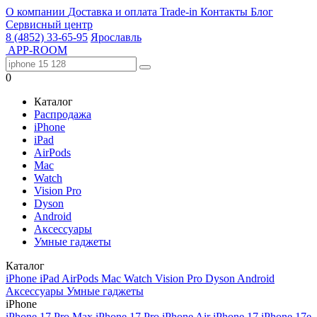
О компании
Доставка и оплата
Trade-in
Контакты
Блог
Сервисный центр
8 (4852) 33-65-95
Ярославль
APP-ROOM
0
Каталог
Распродажа
iPhone
iPad
AirPods
Mac
Watch
Vision Pro
Dyson
Android
Аксессуары
Умные гаджеты
Каталог
iPhone
iPad
AirPods
Mac
Watch
Vision Pro
Dyson
Android
Аксессуары
Умные гаджеты
iPhone
iPhone 17 Pro Max
iPhone 17 Pro
iPhone Air
iPhone 17
iPhone 17e