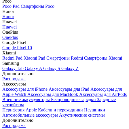
Poco
Poco Pad
Смартфоны Poco
Honor
Honor
Huawei
Huawei
OnePlus
OnePlus
Google Pixel
Google Pixel 10
Xiaomi
Redmi Pad
Xiaomi Pad
Смартфоны Redmi
Смартфоны Xiaomi
Samsung
Galaxy Tab
Galaxy A
Galaxy S
Galaxy Z
Дополнительно
Распродажа
Аксессуары
Аксессуары для iPhone
Аксессуары для iPad
Аксессуары для
Apple Watch
Аксессуары для MacBook
Аксессуары для AirPods
Внешние аккумуляторы
Беспроводные зарядки
Зарядные
устройства
Периферия Apple
Кабели и переходники
Наушники
Автомобильные аксессуары
Акустические системы
Дополнительно
Распродажа