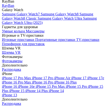
RayBan
RayBan
Galaxy Watch
Samsung Galaxy Watch7
Samsung Galaxy Watch8
Samsung
Galaxy Watch8 Classic
Samsung Galaxy Watch Ultra
Samsung
Galaxy Watch Ultra (2025)
Гаджеты для здоровья
Умные кольца
Массажеры
Игровые и TV-приставки
Игровые приставки
Портативные приставки
TV-приставки
Перифирия для приставок
Шлемы VR
Шлемы VR
Фотокамеры
Фотокамеры
Дополнительно
Распродажа
iPhone
iPhone 17 Pro Max
iPhone 17 Pro
iPhone Air
iPhone 17
iPhone 17e
iPhone 16 Pro Max
iPhone 16 Pro
iPhone 16 Plus
iPhone 16
iPhone 16e
iPhone 15 Pro Max
iPhone 15 Pro
iPhone 15
Plus
iPhone 15
iPhone 14 Plus
iPhone 14
iPhone 13
Дополнительно
Распродажа