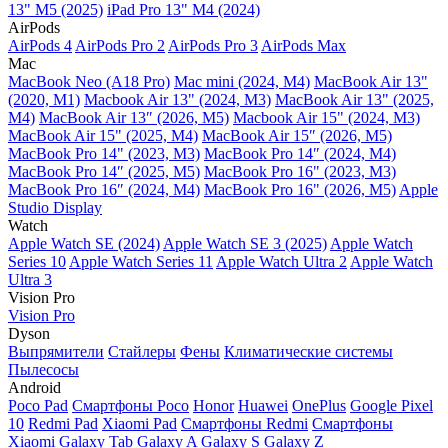
13" M5 (2025)
iPad Pro 13" M4 (2024)
AirPods
AirPods 4
AirPods Pro 2
AirPods Pro 3
AirPods Max
Mac
MacBook Neo (A18 Pro)
Mac mini (2024, M4)
MacBook Air 13"
(2020, M1)
Macbook Air 13" (2024, M3)
MacBook Air 13" (2025,
M4)
MacBook Air 13″ (2026, M5)
Macbook Air 15" (2024, M3)
MacBook Air 15" (2025, M4)
MacBook Air 15″ (2026, M5)
MacBook Pro 14" (2023, M3)
MacBook Pro 14″ (2024, M4)
MacBook Pro 14″ (2025, M5)
MacBook Pro 16" (2023, M3)
MacBook Pro 16″ (2024, M4)
MacBook Pro 16" (2026, M5)
Apple
Studio Display
Watch
Apple Watch SE (2024)
Apple Watch SE 3 (2025)
Apple Watch
Series 10
Apple Watch Series 11
Apple Watch Ultra 2
Apple Watch
Ultra 3
Vision Pro
Vision Pro
Dyson
Выпрямители
Стайлеры
Фены
Климатические системы
Пылесосы
Android
Poco Pad
Смартфоны Poco
Honor
Huawei
OnePlus
Google Pixel
10
Redmi Pad
Xiaomi Pad
Смартфоны Redmi
Смартфоны
Xiaomi
Galaxy Tab
Galaxy A
Galaxy S
Galaxy Z