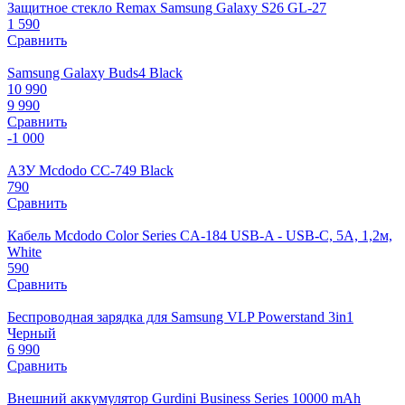
Защитное стекло Remax Samsung Galaxy S26 GL-27
1 590
Сравнить
Samsung Galaxy Buds4 Black
10 990
9 990
Сравнить
-1 000
АЗУ Mcdodo CC-749 Black
790
Сравнить
Кабель Mcdodo Color Series CA-184 USB-A - USB-C, 5A, 1,2м,
White
590
Сравнить
Беспроводная зарядка для Samsung VLP Powerstand 3in1
Черный
6 990
Сравнить
Внешний аккумулятор Gurdini Business Series 10000 mAh