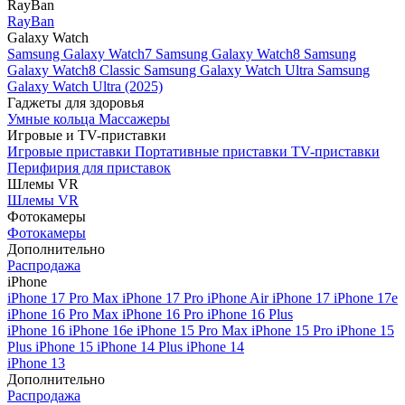
RayBan
RayBan
Galaxy Watch
Samsung Galaxy Watch7
Samsung Galaxy Watch8
Samsung
Galaxy Watch8 Classic
Samsung Galaxy Watch Ultra
Samsung
Galaxy Watch Ultra (2025)
Гаджеты для здоровья
Умные кольца
Массажеры
Игровые и TV-приставки
Игровые приставки
Портативные приставки
TV-приставки
Перифирия для приставок
Шлемы VR
Шлемы VR
Фотокамеры
Фотокамеры
Дополнительно
Распродажа
iPhone
iPhone 17 Pro Max
iPhone 17 Pro
iPhone Air
iPhone 17
iPhone 17e
iPhone 16 Pro Max
iPhone 16 Pro
iPhone 16 Plus
iPhone 16
iPhone 16e
iPhone 15 Pro Max
iPhone 15 Pro
iPhone 15
Plus
iPhone 15
iPhone 14 Plus
iPhone 14
iPhone 13
Дополнительно
Распродажа