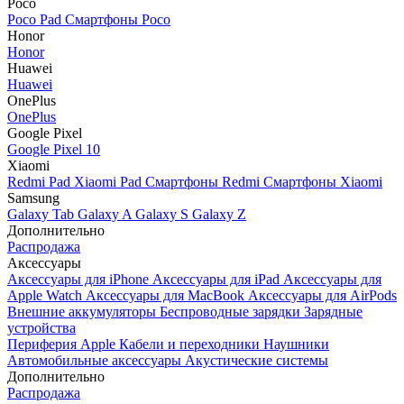
Poco
Poco Pad
Смартфоны Poco
Honor
Honor
Huawei
Huawei
OnePlus
OnePlus
Google Pixel
Google Pixel 10
Xiaomi
Redmi Pad
Xiaomi Pad
Смартфоны Redmi
Смартфоны Xiaomi
Samsung
Galaxy Tab
Galaxy A
Galaxy S
Galaxy Z
Дополнительно
Распродажа
Аксессуары
Аксессуары для iPhone
Аксессуары для iPad
Аксессуары для
Apple Watch
Аксессуары для MacBook
Аксессуары для AirPods
Внешние аккумуляторы
Беспроводные зарядки
Зарядные
устройства
Периферия Apple
Кабели и переходники
Наушники
Автомобильные аксессуары
Акустические системы
Дополнительно
Распродажа