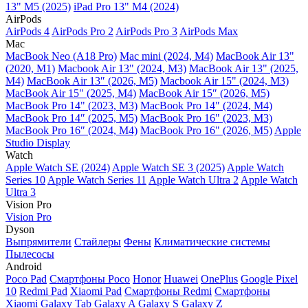
13" M5 (2025)
iPad Pro 13" M4 (2024)
AirPods
AirPods 4
AirPods Pro 2
AirPods Pro 3
AirPods Max
Mac
MacBook Neo (A18 Pro)
Mac mini (2024, M4)
MacBook Air 13"
(2020, M1)
Macbook Air 13" (2024, M3)
MacBook Air 13" (2025,
M4)
MacBook Air 13″ (2026, M5)
Macbook Air 15" (2024, M3)
MacBook Air 15" (2025, M4)
MacBook Air 15″ (2026, M5)
MacBook Pro 14" (2023, M3)
MacBook Pro 14″ (2024, M4)
MacBook Pro 14″ (2025, M5)
MacBook Pro 16" (2023, M3)
MacBook Pro 16″ (2024, M4)
MacBook Pro 16" (2026, M5)
Apple
Studio Display
Watch
Apple Watch SE (2024)
Apple Watch SE 3 (2025)
Apple Watch
Series 10
Apple Watch Series 11
Apple Watch Ultra 2
Apple Watch
Ultra 3
Vision Pro
Vision Pro
Dyson
Выпрямители
Стайлеры
Фены
Климатические системы
Пылесосы
Android
Poco Pad
Смартфоны Poco
Honor
Huawei
OnePlus
Google Pixel
10
Redmi Pad
Xiaomi Pad
Смартфоны Redmi
Смартфоны
Xiaomi
Galaxy Tab
Galaxy A
Galaxy S
Galaxy Z