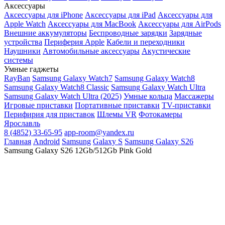
Аксессуары
Аксессуары для iPhone
Аксессуары для iPad
Аксессуары для
Apple Watch
Аксессуары для MacBook
Аксессуары для AirPods
Внешние аккумуляторы
Беспроводные зарядки
Зарядные
устройства
Периферия Apple
Кабели и переходники
Наушники
Автомобильные аксессуары
Акустические
системы
Умные гаджеты
RayBan
Samsung Galaxy Watch7
Samsung Galaxy Watch8
Samsung Galaxy Watch8 Classic
Samsung Galaxy Watch Ultra
Samsung Galaxy Watch Ultra (2025)
Умные кольца
Массажеры
Игровые приставки
Портативные приставки
TV-приставки
Перифирия для приставок
Шлемы VR
Фотокамеры
Ярославль
8 (4852) 33-65-95
app-room@yandex.ru
Главная
Android
Samsung
Galaxy S
Samsung Galaxy S26
Samsung Galaxy S26 12Gb/512Gb Pink Gold