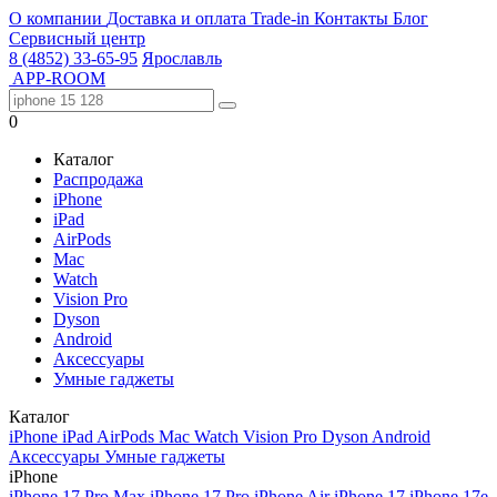
О компании
Доставка и оплата
Trade-in
Контакты
Блог
Сервисный центр
8 (4852) 33-65-95
Ярославль
APP-ROOM
0
Каталог
Распродажа
iPhone
iPad
AirPods
Mac
Watch
Vision Pro
Dyson
Android
Аксессуары
Умные гаджеты
Каталог
iPhone
iPad
AirPods
Mac
Watch
Vision Pro
Dyson
Android
Аксессуары
Умные гаджеты
iPhone
iPhone 17 Pro Max
iPhone 17 Pro
iPhone Air
iPhone 17
iPhone 17e