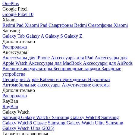
OnePlus
Google Pixel
Google Pixel 10
Xiaomi
Redmi Pad
Xiaomi Pad
Смартфоны Redmi
Смартфоны Xiaomi
Samsung
Galaxy Tab
Galaxy A
Galaxy S
Galaxy Z
Дополнительно
Распродажа
Аксессуары
Аксессуары для iPhone
Аксессуары для iPad
Аксессуары для
Apple Watch
Аксессуары для MacBook
Аксессуары для AirPods
Внешние аккумуляторы
Беспроводные зарядки
Зарядные
устройства
Периферия Apple
Кабели и переходники
Наушники
Автомобильные аксессуары
Акустические системы
Дополнительно
Распродажа
RayBan
RayBan
Galaxy Watch
Samsung Galaxy Watch7
Samsung Galaxy Watch8
Samsung
Galaxy Watch8 Classic
Samsung Galaxy Watch Ultra
Samsung
Galaxy Watch Ultra (2025)
Гаджеты для здоровья