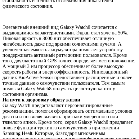
стабильность и точность отслеживания показателей
физического состояния.
Элегантный внешний вид Galaxy Watch8 сочетается с
выдающимися характеристиками. Экран стал ярче на 50%.
Пиковая яркость в 3000 нит обеспечивает отличную
читабельность даже под яркими солнечными лучами. А
увеличенная емкость аккумулятора помогает устройству
поддерживать активный ритм жизни пользователя. Кроме
того, двухчастотный GPS точнее определяет местоположение.
А мощный 3-нм процессор обеспечивает более высокую
скорость работы и энергоэффективность. Инновационный
датчик BioActive Sensor предоставляет расширенные и более
точные данные о самочувствии пользователя. Тем самым
помогая Galaxy Watch8 получать целостную картину
состояния организма.
На пути к здоровому образу жизни
Galaxy Watch предоставляют персонализированные
рекомендации, помогая сформировать оптимальные условия
для сна и позволяя выявить признаки умеренного или
тяжелого апноэ. Кроме того, серия Galaxy Watch8 предлагает
новые функции трекинга самочувствия в приложении
Samsung Healt. Которые, благодаря мгновенным
мотивирующим подсказкам, помогают формировать полезные