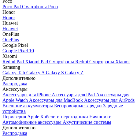
Poco
Poco Pad
Смартфоны Poco
Honor
Honor
Huawei
Huawei
OnePlus
OnePlus
Google Pixel
Google Pixel 10
Xiaomi
Redmi Pad
Xiaomi Pad
Смартфоны Redmi
Смартфоны Xiaomi
Samsung
Galaxy Tab
Galaxy A
Galaxy S
Galaxy Z
Дополнительно
Распродажа
Аксессуары
Аксессуары для iPhone
Аксессуары для iPad
Аксессуары для
Apple Watch
Аксессуары для MacBook
Аксессуары для AirPods
Внешние аккумуляторы
Беспроводные зарядки
Зарядные
устройства
Периферия Apple
Кабели и переходники
Наушники
Автомобильные аксессуары
Акустические системы
Дополнительно
Распродажа