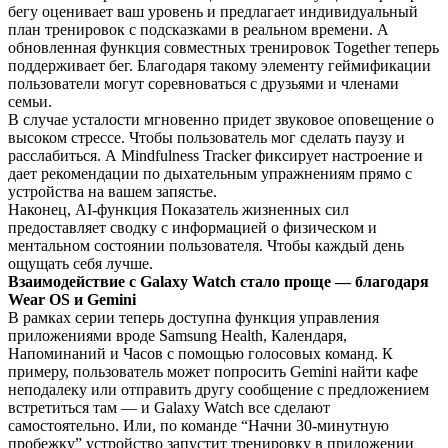
бегу оценивает ваш уровень и предлагает индивидуальный
план тренировок с подсказками в реальном времени. А
обновленная функция совместных тренировок Together теперь
поддерживает бег. Благодаря такому элементу геймификации
пользователи могут соревноваться с друзьями и членами
семьи.
В случае усталости мгновенно придет звуковое оповещение о
высоком стрессе. Чтобы пользователь мог сделать паузу и
расслабиться. А Mindfulness Tracker фиксирует настроение и
дает рекомендации по дыхательным упражнениям прямо с
устройства на вашем запястье.
Наконец, AI-функция Показатель жизненных сил
предоставляет сводку с информацией о физическом и
ментальном состоянии пользователя. Чтобы каждый день
ощущать себя лучше.
Взаимодействие с Galaxy Watch стало проще — благодаря
Wear OS и Gemini
В рамках серии теперь доступна функция управления
приложениями вроде Samsung Health, Календаря,
Напоминаний и Часов с помощью голосовых команд. К
примеру, пользователь может попросить Gemini найти кафе
неподалеку или отправить другу сообщение с предложением
встретиться там — и Galaxy Watch все сделают
самостоятельно. Или, по команде “Начни 30-минутную
пробежку” устройство запустит тренировку в приложении