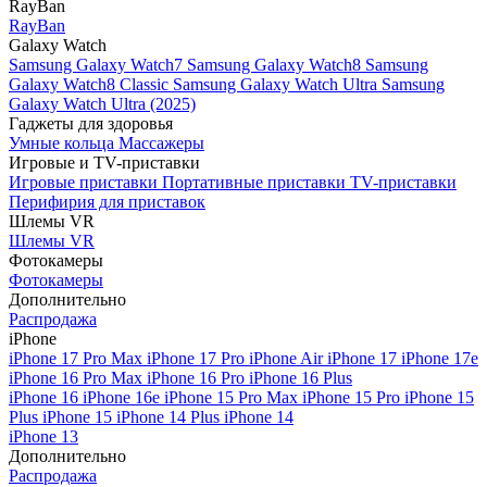
RayBan
RayBan
Galaxy Watch
Samsung Galaxy Watch7
Samsung Galaxy Watch8
Samsung
Galaxy Watch8 Classic
Samsung Galaxy Watch Ultra
Samsung
Galaxy Watch Ultra (2025)
Гаджеты для здоровья
Умные кольца
Массажеры
Игровые и TV-приставки
Игровые приставки
Портативные приставки
TV-приставки
Перифирия для приставок
Шлемы VR
Шлемы VR
Фотокамеры
Фотокамеры
Дополнительно
Распродажа
iPhone
iPhone 17 Pro Max
iPhone 17 Pro
iPhone Air
iPhone 17
iPhone 17e
iPhone 16 Pro Max
iPhone 16 Pro
iPhone 16 Plus
iPhone 16
iPhone 16e
iPhone 15 Pro Max
iPhone 15 Pro
iPhone 15
Plus
iPhone 15
iPhone 14 Plus
iPhone 14
iPhone 13
Дополнительно
Распродажа