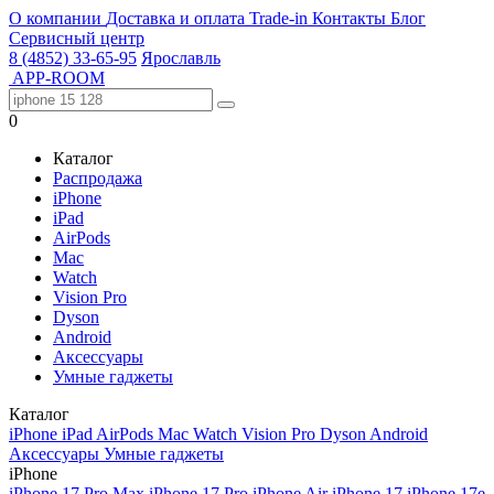
О компании
Доставка и оплата
Trade-in
Контакты
Блог
Сервисный центр
8 (4852) 33-65-95
Ярославль
APP-ROOM
0
Каталог
Распродажа
iPhone
iPad
AirPods
Mac
Watch
Vision Pro
Dyson
Android
Аксессуары
Умные гаджеты
Каталог
iPhone
iPad
AirPods
Mac
Watch
Vision Pro
Dyson
Android
Аксессуары
Умные гаджеты
iPhone
iPhone 17 Pro Max
iPhone 17 Pro
iPhone Air
iPhone 17
iPhone 17e