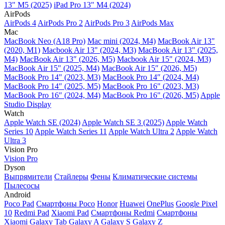
13" M5 (2025)
iPad Pro 13" M4 (2024)
AirPods
AirPods 4
AirPods Pro 2
AirPods Pro 3
AirPods Max
Mac
MacBook Neo (A18 Pro)
Mac mini (2024, M4)
MacBook Air 13"
(2020, M1)
Macbook Air 13" (2024, M3)
MacBook Air 13" (2025,
M4)
MacBook Air 13″ (2026, M5)
Macbook Air 15" (2024, M3)
MacBook Air 15" (2025, M4)
MacBook Air 15″ (2026, M5)
MacBook Pro 14" (2023, M3)
MacBook Pro 14″ (2024, M4)
MacBook Pro 14″ (2025, M5)
MacBook Pro 16" (2023, M3)
MacBook Pro 16″ (2024, M4)
MacBook Pro 16" (2026, M5)
Apple
Studio Display
Watch
Apple Watch SE (2024)
Apple Watch SE 3 (2025)
Apple Watch
Series 10
Apple Watch Series 11
Apple Watch Ultra 2
Apple Watch
Ultra 3
Vision Pro
Vision Pro
Dyson
Выпрямители
Стайлеры
Фены
Климатические системы
Пылесосы
Android
Poco Pad
Смартфоны Poco
Honor
Huawei
OnePlus
Google Pixel
10
Redmi Pad
Xiaomi Pad
Смартфоны Redmi
Смартфоны
Xiaomi
Galaxy Tab
Galaxy A
Galaxy S
Galaxy Z