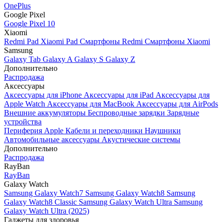
OnePlus
Google Pixel
Google Pixel 10
Xiaomi
Redmi Pad
Xiaomi Pad
Смартфоны Redmi
Смартфоны Xiaomi
Samsung
Galaxy Tab
Galaxy A
Galaxy S
Galaxy Z
Дополнительно
Распродажа
Аксессуары
Аксессуары для iPhone
Аксессуары для iPad
Аксессуары для
Apple Watch
Аксессуары для MacBook
Аксессуары для AirPods
Внешние аккумуляторы
Беспроводные зарядки
Зарядные
устройства
Периферия Apple
Кабели и переходники
Наушники
Автомобильные аксессуары
Акустические системы
Дополнительно
Распродажа
RayBan
RayBan
Galaxy Watch
Samsung Galaxy Watch7
Samsung Galaxy Watch8
Samsung
Galaxy Watch8 Classic
Samsung Galaxy Watch Ultra
Samsung
Galaxy Watch Ultra (2025)
Гаджеты для здоровья