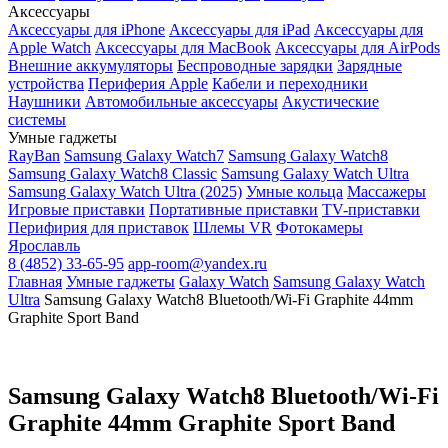
Аксессуары
Аксессуары для iPhone
Аксессуары для iPad
Аксессуары для
Apple Watch
Аксессуары для MacBook
Аксессуары для AirPods
Внешние аккумуляторы
Беспроводные зарядки
Зарядные
устройства
Периферия Apple
Кабели и переходники
Наушники
Автомобильные аксессуары
Акустические
системы
Умные гаджеты
RayBan
Samsung Galaxy Watch7
Samsung Galaxy Watch8
Samsung Galaxy Watch8 Classic
Samsung Galaxy Watch Ultra
Samsung Galaxy Watch Ultra (2025)
Умные кольца
Массажеры
Игровые приставки
Портативные приставки
TV-приставки
Перифирия для приставок
Шлемы VR
Фотокамеры
Ярославль
8 (4852) 33-65-95
app-room@yandex.ru
Главная
Умные гаджеты
Galaxy Watch
Samsung Galaxy Watch
Ultra
Samsung Galaxy Watch8 Bluetooth/Wi-Fi Graphite 44mm
Graphite Sport Band
Samsung Galaxy Watch8 Bluetooth/Wi-Fi
Graphite 44mm Graphite Sport Band