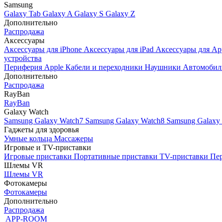
Samsung
Galaxy Tab
Galaxy A
Galaxy S
Galaxy Z
Дополнительно
Распродажа
Аксессуары
Аксессуары для iPhone
Аксессуары для iPad
Аксессуары для Ap
устройства
Периферия Apple
Кабели и переходники
Наушники
Автомобил
Дополнительно
Распродажа
RayBan
RayBan
Galaxy Watch
Samsung Galaxy Watch7
Samsung Galaxy Watch8
Samsung Galaxy 
Гаджеты для здоровья
Умные кольца
Массажеры
Игровые и TV-приставки
Игровые приставки
Портативные приставки
TV-приставки
Пер
Шлемы VR
Шлемы VR
Фотокамеры
Фотокамеры
Дополнительно
Распродажа
APP-ROOM