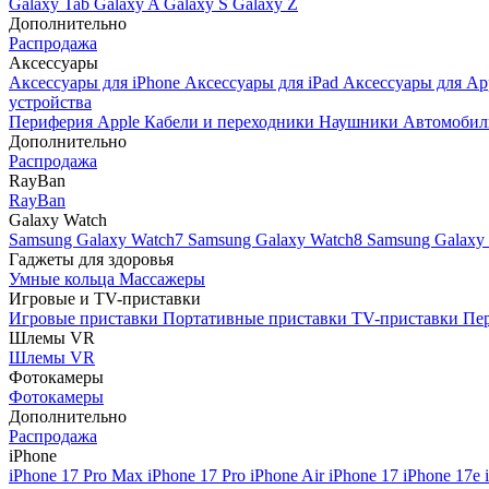
Galaxy Tab
Galaxy A
Galaxy S
Galaxy Z
Дополнительно
Распродажа
Аксессуары
Аксессуары для iPhone
Аксессуары для iPad
Аксессуары для Ap
устройства
Периферия Apple
Кабели и переходники
Наушники
Автомобил
Дополнительно
Распродажа
RayBan
RayBan
Galaxy Watch
Samsung Galaxy Watch7
Samsung Galaxy Watch8
Samsung Galaxy 
Гаджеты для здоровья
Умные кольца
Массажеры
Игровые и TV-приставки
Игровые приставки
Портативные приставки
TV-приставки
Пер
Шлемы VR
Шлемы VR
Фотокамеры
Фотокамеры
Дополнительно
Распродажа
iPhone
iPhone 17 Pro Max
iPhone 17 Pro
iPhone Air
iPhone 17
iPhone 17e