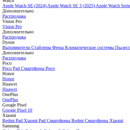
Watch
Apple Watch SE (2024)
Apple Watch SE 3 (2025)
Apple Watch Seri
Дополнительно
Распродажа
Vision Pro
Vision Pro
Дополнительно
Распродажа
Dyson
Выпрямители
Стайлеры
Фены
Климатические системы
Пылес
Дополнительно
Распродажа
Poco
Poco Pad
Смартфоны Poco
Honor
Honor
Huawei
Huawei
OnePlus
OnePlus
Google Pixel
Google Pixel 10
Xiaomi
Redmi Pad
Xiaomi Pad
Смартфоны Redmi
Смартфоны Xiaomi
Samsung