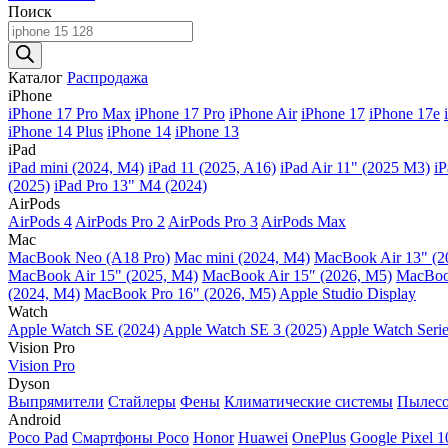
Поиск
Поиск
товаров
Каталог
Распродажа
iPhone
iPhone 17 Pro Max
iPhone 17 Pro
iPhone Air
iPhone 17
iPhone 17e
iPhone 14 Plus
iPhone 14
iPhone 13
iPad
iPad mini (2024, M4)
iPad 11 (2025, A16)
iPad Air 11" (2025 M3)
iP
(2025)
iPad Pro 13" M4 (2024)
AirPods
AirPods 4
AirPods Pro 2
AirPods Pro 3
AirPods Max
Mac
MacBook Neo (A18 Pro)
Mac mini (2024, M4)
MacBook Air 13" (2
MacBook Air 15" (2025, M4)
MacBook Air 15″ (2026, M5)
MacBook
(2024, M4)
MacBook Pro 16" (2026, M5)
Apple Studio Display
Watch
Apple Watch SE (2024)
Apple Watch SE 3 (2025)
Apple Watch Serie
Vision Pro
Vision Pro
Dyson
Выпрямители
Стайлеры
Фены
Климатические системы
Пылес
Android
Poco Pad
Смартфоны Poco
Honor
Huawei
OnePlus
Google Pixel 1