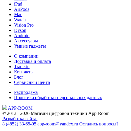
iPad
AirPods
Mac
Watch
Vision Pro
Dyson
Android
Аксессуары
Умные гаджеты
О компании
Доставка и оплата
Trade-in
Контакты
Блог
Сервисный центр
Распродажа
Политика обработки персональных данных
APP-ROOM
© 2013 - 2026 Магазин цифровой техники App-Room
Разработка сайта
8 (4852) 33-65-95
app-room@yandex.ru
Остались вопросы?