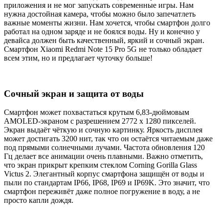
приложения и не мог запускать современные игры. Нам
нужна достойная камера, чтобы можно было запечатлеть
важные моменты жизни. Нам хочется, чтобы смартфон долго
работал на одном заряде и не боялся воды. Ну и конечно у
девайса должен быть качественный, яркий и сочный экран.
Смартфон Xiaomi Redmi Note 15 Pro 5G не только обладает
всем этим, но и предлагает чуточку больше!
Сочный экран и защита от воды
Смартфон может похвастаться крутым 6,83-дюймовым
AMOLED-экраном с разрешением 2772 x 1280 пикселей.
Экран выдаёт чёткую и сочную картинку. Яркость дисплея
может достигать 3200 нит, так что он остаётся читаемым даже
под прямыми солнечными лучами. Частота обновления 120
Гц делает все анимации очень плавными. Важно отметить,
что экран прикрыт крепким стеклом Corning Gorilla Glass
Victus 2. Элегантный корпус смартфона защищён от воды и
пыли по стандартам IP66, IP68, IP69 и IP69K. Это значит, что
смартфон переживёт даже полное погружение в воду, а не
просто капли дождя.