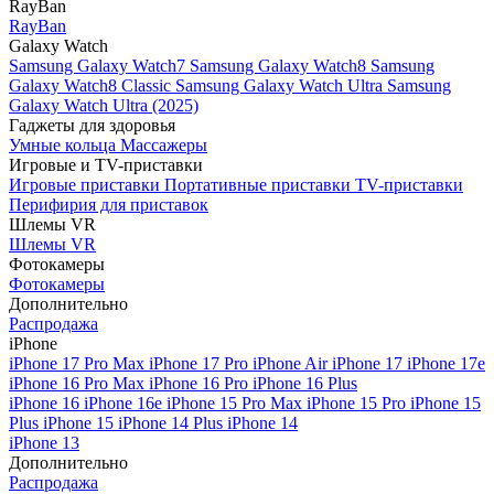
RayBan
RayBan
Galaxy Watch
Samsung Galaxy Watch7
Samsung Galaxy Watch8
Samsung
Galaxy Watch8 Classic
Samsung Galaxy Watch Ultra
Samsung
Galaxy Watch Ultra (2025)
Гаджеты для здоровья
Умные кольца
Массажеры
Игровые и TV-приставки
Игровые приставки
Портативные приставки
TV-приставки
Перифирия для приставок
Шлемы VR
Шлемы VR
Фотокамеры
Фотокамеры
Дополнительно
Распродажа
iPhone
iPhone 17 Pro Max
iPhone 17 Pro
iPhone Air
iPhone 17
iPhone 17e
iPhone 16 Pro Max
iPhone 16 Pro
iPhone 16 Plus
iPhone 16
iPhone 16e
iPhone 15 Pro Max
iPhone 15 Pro
iPhone 15
Plus
iPhone 15
iPhone 14 Plus
iPhone 14
iPhone 13
Дополнительно
Распродажа