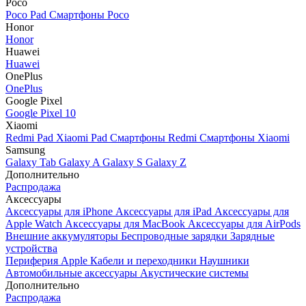
Poco
Poco Pad
Смартфоны Poco
Honor
Honor
Huawei
Huawei
OnePlus
OnePlus
Google Pixel
Google Pixel 10
Xiaomi
Redmi Pad
Xiaomi Pad
Смартфоны Redmi
Смартфоны Xiaomi
Samsung
Galaxy Tab
Galaxy A
Galaxy S
Galaxy Z
Дополнительно
Распродажа
Аксессуары
Аксессуары для iPhone
Аксессуары для iPad
Аксессуары для
Apple Watch
Аксессуары для MacBook
Аксессуары для AirPods
Внешние аккумуляторы
Беспроводные зарядки
Зарядные
устройства
Периферия Apple
Кабели и переходники
Наушники
Автомобильные аксессуары
Акустические системы
Дополнительно
Распродажа