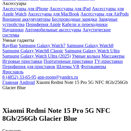
Аксессуары
Аксессуары для iPhone
Аксессуары для iPad
Аксессуары для
Apple Watch
Аксессуары для MacBook
Аксессуары для AirPods
Внешние аккумуляторы
Беспроводные зарядки
Зарядные
устройства
Периферия Apple
Кабели и переходники
Наушники
Автомобильные аксессуары
Акустические
системы
Умные гаджеты
RayBan
Samsung Galaxy Watch7
Samsung Galaxy Watch8
Samsung Galaxy Watch8 Classic
Samsung Galaxy Watch Ultra
Samsung Galaxy Watch Ultra (2025)
Умные кольца
Массажеры
Игровые приставки
Портативные приставки
TV-приставки
Перифирия для приставок
Шлемы VR
Фотокамеры
Ярославль
8 (4852) 33-65-95
app-room@yandex.ru
Главная
Android
Xiaomi Redmi Note 15 Pro 5G NFC 8Gb/256Gb
Glacier Blue
Xiaomi Redmi Note 15 Pro 5G NFC
8Gb/256Gb Glacier Blue
Сравнить