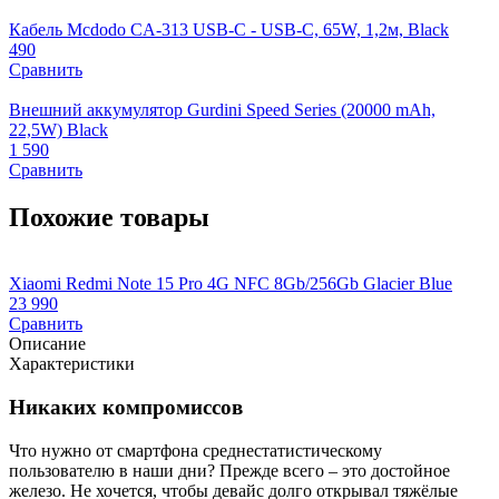
Кабель Mcdodo CA-313 USB-C - USB-C, 65W, 1,2м, Black
490
Сравнить
Внешний аккумулятор Gurdini Speed Series (20000 mAh,
22,5W) Black
1 590
Сравнить
Похожие товары
Xiaomi Redmi Note 15 Pro 4G NFC 8Gb/256Gb Glacier Blue
X
23 990
3
Сравнить
Описание
Характеристики
Никаких компромиссов
Что нужно от смартфона среднестатистическому
пользователю в наши дни? Прежде всего – это достойное
железо. Не хочется, чтобы девайс долго открывал тяжёлые