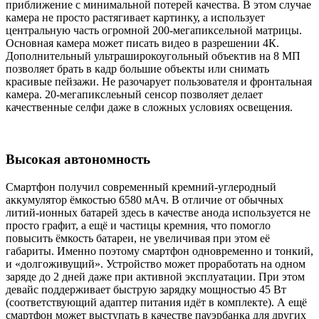
приближение с минимальной потерей качества. В этом случае
камера не просто растягивает картинку, а использует
центральную часть огромной 200-мегапиксельной матрицы.
Основная камера может писать видео в разрешении 4К.
Дополнительный ультраширокоугольный объектив на 8 МП
позволяет брать в кадр большие объекты или снимать
красивые пейзажи. Не разочарует пользователя и фронтальная
камера. 20-мегапикслеьный сенсор позволяет делает
качественные селфи даже в сложных условиях освещения.
Высокая автономность
Смартфон получил современный кремний-углеродный
аккумулятор ёмкостью 6580 мАч. В отличие от обычных
литий-ионных батарей здесь в качестве анода используется не
просто графит, а ещё и частицы кремния, что помогло
повысить ёмкость батареи, не увеличивая при этом её
габариты. Именно поэтому смартфон одновременно и тонкий,
и «долгоживущий». Устройство может проработать на одном
заряде до 2 дней даже при активной эксплуатации. При этом
девайс поддерживает быструю зарядку мощностью 45 Вт
(соответствующий адаптер питания идёт в комплекте). А ещё
смартфон может выступать в качестве пауэрбанка для других