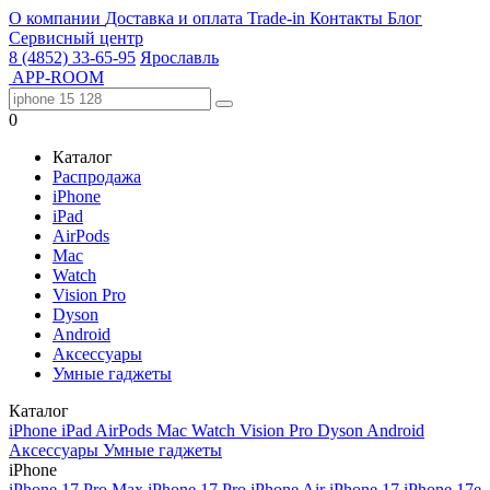
О компании
Доставка и оплата
Trade-in
Контакты
Блог
Сервисный центр
8 (4852) 33-65-95
Ярославль
APP-ROOM
0
Каталог
Распродажа
iPhone
iPad
AirPods
Mac
Watch
Vision Pro
Dyson
Android
Аксессуары
Умные гаджеты
Каталог
iPhone
iPad
AirPods
Mac
Watch
Vision Pro
Dyson
Android
Аксессуары
Умные гаджеты
iPhone
iPhone 17 Pro Max
iPhone 17 Pro
iPhone Air
iPhone 17
iPhone 17e