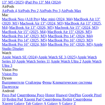
13" M5 (2025)
iPad Pro 13" M4 (2024)
AirPods
AirPods 4
AirPods Pro 2
AirPods Pro 3
AirPods Max
Mac
MacBook Neo (A18 Pro)
Mac mini (2024, M4)
MacBook Air 13"
(2020, M1)
Macbook Air 13" (2024, M3)
MacBook Air 13" (2025,
M4)
MacBook Air 13″ (2026, M5)
Macbook Air 15" (2024, M3)
MacBook Air 15" (2025, M4)
MacBook Air 15″ (2026, M5)
MacBook Pro 14" (2023, M3)
MacBook Pro 14″ (2024, M4)
MacBook Pro 14″ (2025, M5)
MacBook Pro 16" (2023, M3)
MacBook Pro 16″ (2024, M4)
MacBook Pro 16" (2026, M5)
Apple
Studio Display
Watch
Apple Watch SE (2024)
Apple Watch SE 3 (2025)
Apple Watch
Series 10
Apple Watch Series 11
Apple Watch Ultra 2
Apple Watch
Ultra 3
Vision Pro
Vision Pro
Dyson
Выпрямители
Стайлеры
Фены
Климатические системы
Пылесосы
Android
Poco Pad
Смартфоны Poco
Honor
Huawei
OnePlus
Google Pixel
10
Redmi Pad
Xiaomi Pad
Смартфоны Redmi
Смартфоны
Xiaomi
Galaxy Tab
Galaxy A
Galaxy S
Galaxy Z