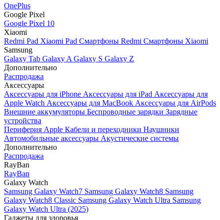
OnePlus
Google Pixel
Google Pixel 10
Xiaomi
Redmi Pad
Xiaomi Pad
Смартфоны Redmi
Смартфоны Xiaomi
Samsung
Galaxy Tab
Galaxy A
Galaxy S
Galaxy Z
Дополнительно
Распродажа
Аксессуары
Аксессуары для iPhone
Аксессуары для iPad
Аксессуары для
Apple Watch
Аксессуары для MacBook
Аксессуары для AirPods
Внешние аккумуляторы
Беспроводные зарядки
Зарядные
устройства
Периферия Apple
Кабели и переходники
Наушники
Автомобильные аксессуары
Акустические системы
Дополнительно
Распродажа
RayBan
RayBan
Galaxy Watch
Samsung Galaxy Watch7
Samsung Galaxy Watch8
Samsung
Galaxy Watch8 Classic
Samsung Galaxy Watch Ultra
Samsung
Galaxy Watch Ultra (2025)
Гаджеты для здоровья